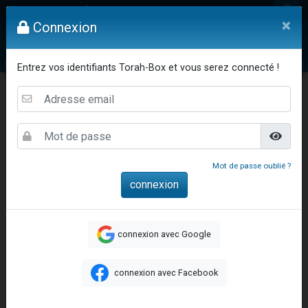
6 personnes viennent de nous rejoindre sur WhatsApp
Mon compte
×
Connexion
4 personnes viennent de faire un don pour Reloger Rivka, 6 enfants, victime de violences...
2 personnes viennent de faire un don pour 1 Journée de Vacances Pour les Enfants
Vidéos
Question au Rav
Dons
Femmes
Enfants
Etude sur 
Entrez vos identifiants Torah-Box et vous serez connecté !
17 personnes viennent de demander une bénédiction
4 personnes viennent de nous rejoindre sur WhatsApp
Il reste 49 places pour étudier en groupe sur Zoom
23 personnes viennent de faire un don pour Diane, 80 ans, dans un appartement insalubre
Eva vient de donner son Maasser
Mot de passe oublié ?
4 personnes viennent de nous rejoindre sur WhatsApp
Accueil
Vie Juive
Fêtes Juives
Lag Baomer
3 personnes viennent de nous rejoindre sur WhatsApp
Lag Ba'omer - Le message de Rabbi Chim'on bar Yo'haï
3 personnes viennent de faire un don pour 5 jours de vacances aux Orphelins
Lag Ba'omer - Le
connexion avec Google
Odaya vient de donner son Maasser
message de Rabbi
13 personnes viennent de demander une bénédiction
connexion avec Facebook
Chim'on bar Yo'haï
2 personnes viennent de nous rejoindre sur WhatsApp
30 personnes viennent de faire un don pour Sauvez la jambe de Yohan
Rav Asher BRAKHA BENEDICT