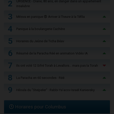
2
URGENCE - Diane, 80 ans, en danger dans un appartement
insalubre
3
Mitsva en panique 😨 Arriver à l'heure à la Téfila
4
Panique à la boulangerie Cachère
5
Horaires du Jeûne de Ticha Béav
6
Résumé de la Paracha Réé en animation Vidéo IA
7
Ils ont volé 12 Sifré Torah à Levallois… mais pas la Torah
8
La Paracha en 60 secondes : Réé
9
Hiloula du "Steïpeler" : Rabbi Ya’acov Israël Kanievsky
Horaires pour Columbus