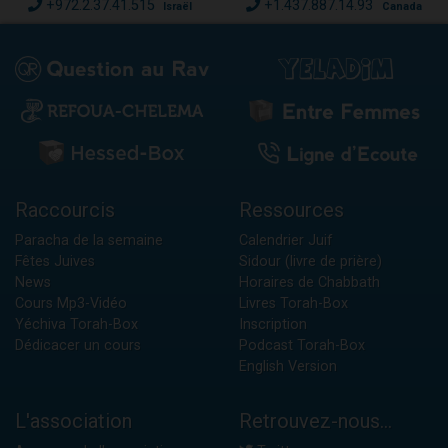
+972.2.37.41.515
+1.437.887.14.93
Israël
Canada
Raccourcis
Ressources
Paracha de la semaine
Calendrier Juif
Fêtes Juives
Sidour (livre de prière)
News
Horaires de Chabbath
Cours Mp3-Vidéo
Livres Torah-Box
Yéchiva Torah-Box
Inscription
Dédicacer un cours
Podcast Torah-Box
English Version
L'association
Retrouvez-nous...