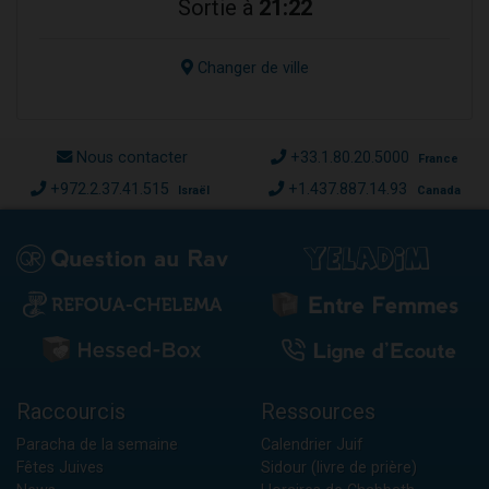
Sortie à
21:22
Changer de ville
Nous contacter
+33.1.80.20.5000
France
+972.2.37.41.515
+1.437.887.14.93
Israël
Canada
Raccourcis
Ressources
Paracha de la semaine
Calendrier Juif
Fêtes Juives
Sidour (livre de prière)