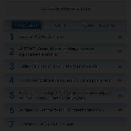
Voir tous les événements à venir
+ Populaires
Cours
Questions au Rav
1
Histoire - À bord du Titanic
2
URGENCE - Diane, 80 ans, en danger dans un
appartement insalubre
3
L'édito de la semaine - En visite chez le Steipler
4
Ils ont volé 12 Sifré Torah à Levallois… mais pas la Torah
5
Assister à un mariage mélangé pour le repas et séparé
pour les danses ?! (Rav Gabriel DAYAN)
6
Je manque d'estime de moi, comment y remédier ?
7
Horaires du Jeûne de Ticha Béav