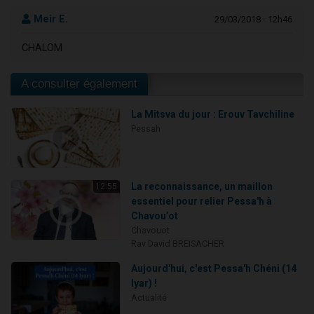
Meir E.
29/03/2018 - 12h46
CHALOM
A consulter également
La Mitsva du jour : Erouv Tavchiline
Pessah
La reconnaissance, un maillon
12:55
essentiel pour relier Pessa'h à
Chavou’ot
Chavouot
Rav David BREISACHER
Aujourd'hui, c'est Pessa'h Chéni (14
Iyar) !
Actualité