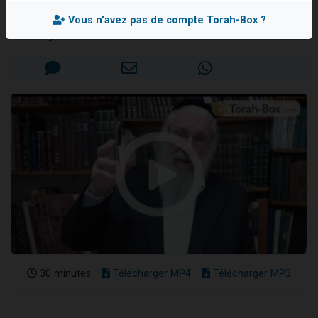
Rav Moché KAUFMANN
2 personnes viennent de nous rejoindre sur WhatsApp
Vous n'avez pas de compte Torah-Box ?
Eli vient de donner son Maasser
Mis en ligne le Vendredi 3 Mars 2023
Lisbel Esther vient de donner son Maasser
3 personnes viennent de faire un don pour Événements Torah-Box
2 personnes viennent de nous rejoindre sur WhatsApp
30 minutes
Télécharger MP4
Télécharger MP3