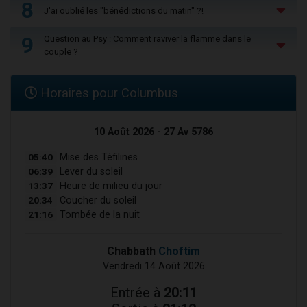
8
J'ai oublié les "bénédictions du matin" ?!
9
Question au Psy : Comment raviver la flamme dans le
couple ?
Horaires pour Columbus
10 Août 2026 - 27 Av 5786
05:40
Mise des Téfilines
06:39
Lever du soleil
13:37
Heure de milieu du jour
20:34
Coucher du soleil
21:16
Tombée de la nuit
Chabbath
Choftim
Vendredi 14 Août 2026
Entrée à
20:11