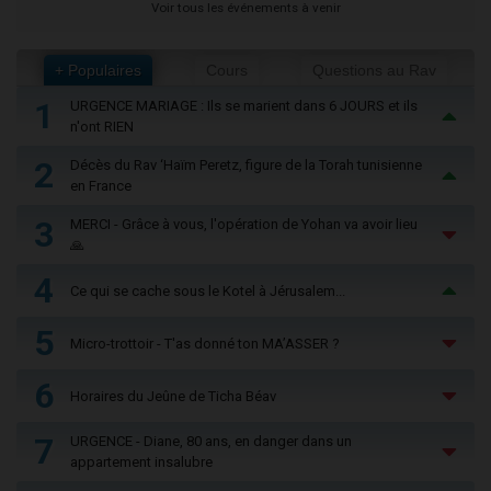
Voir tous les événements à venir
+ Populaires
Cours
Questions au Rav
1
URGENCE MARIAGE : Ils se marient dans 6 JOURS et ils
n'ont RIEN
2
Décès du Rav ‘Haïm Peretz, figure de la Torah tunisienne
en France
3
MERCI - Grâce à vous, l'opération de Yohan va avoir lieu
🙏
4
Ce qui se cache sous le Kotel à Jérusalem...
5
Micro-trottoir - T'as donné ton MA’ASSER ?
6
Horaires du Jeûne de Ticha Béav
7
URGENCE - Diane, 80 ans, en danger dans un
appartement insalubre