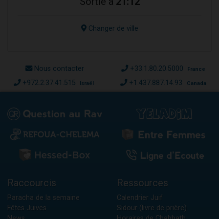
Sortie à
21:12
Changer de ville
Nous contacter
+33.1.80.20.5000
France
+972.2.37.41.515
+1.437.887.14.93
Israël
Canada
Raccourcis
Ressources
Paracha de la semaine
Calendrier Juif
Fêtes Juives
Sidour (livre de prière)
News
Horaires de Chabbath