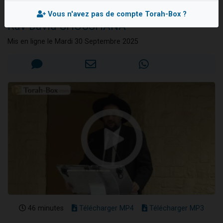
Kippour ?
2 personnes viennent de nous rejoindre sur WhatsApp
Vous n'avez pas de compte Torah-Box ?
Rav David SHOUSHANA
13 personnes viennent de demander une bénédiction
Il reste 49 places pour étudier en groupe sur Zoom
Mis en ligne le Mardi 30 Septembre 2025
12 nouvelles musiques dans Torah-Box Music
2 personnes viennent de nous rejoindre sur WhatsApp
46 minutes
Télécharger MP4
Télécharger MP3