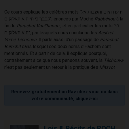
Ce cours explique les célèbres mots "וידעת היום והשבות אל
לבבך כי הי הוא האלוקים", énoncés par Moché
Rabbénou
à la
fin de
Parachat Vaet'hanan
; et en particulier les mots "הי
הוא האלוקים", par lesquels nous concluons les
Asséret
Yémé Téchouva
. Il parle aussi d'un passage de
Parachat
Béréchit
dans lesquel ces deux noms d'Hachem sont
mentionnés. Et à partir de cela, il explique pourquoi,
contrairement à ce que nous pensons souvent, la
Téchouva
n'est pas seulement un retour à la pratique des
Mitsvot
.
Recevez gratuitement un Rav chez vous ou dans
votre communauté, cliquez-ici
Lois & Récits de ROCH