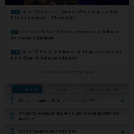
Mardi 8 Septembre |
Dinner d'hommage au Rav
J-31
Sitruk à Londres — 10 ans déjà
Dimanche 16 Août |
Venez rencontrer le Admour
J-8
de Ungvar à Natanya!
Mardi 18 Août |
Le Admour de Ungvar recevra en
J-10
plein Kikar de Natanya à Alonzo!
Voir tous les événements à venir
+ Populaires
Cours
Questions au Rav
1
Mitsva en panique 😨 Arriver à l'heure à la Téfila
2
URGENCE - Diane, 80 ans, en danger dans un appartement
insalubre
3
La Paracha en 60 secondes : Réé