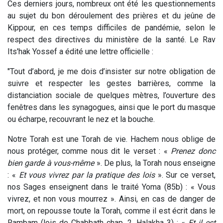
Ces derniers jours, nombreux ont été les questionnements
au sujet du bon déroulement des prières et du jeûne de
Kippour, en ces temps difficiles de pandémie, selon le
respect des directives du ministère de la santé. Le Rav
Its'hak Yossef a édité une lettre officielle :
"Tout d’abord, je me dois d’insister sur notre obligation de
suivre et respecter les gestes barrières, comme la
distanciation sociale de quelques mètres, l’ouverture des
fenêtres dans les synagogues, ainsi que le port du masque
ou écharpe, recouvrant le nez et la bouche.
Notre Torah est une Torah de vie. Hachem nous oblige de
nous protéger, comme nous dit le verset : «
Prenez donc
bien garde à vous-même
». De plus, la Torah nous enseigne
: «
Et vous vivrez par la pratique des lois
». Sur ce verset,
nos Sages enseignent dans le traité Yoma (85b) : « Vous
vivrez, et non vous mourrez ». Ainsi, en cas de danger de
mort, on repousse toute la Torah, comme il est écrit dans le
Rambam (lois de Chabbath chap. 2, Halakha 3) : «
Et il est