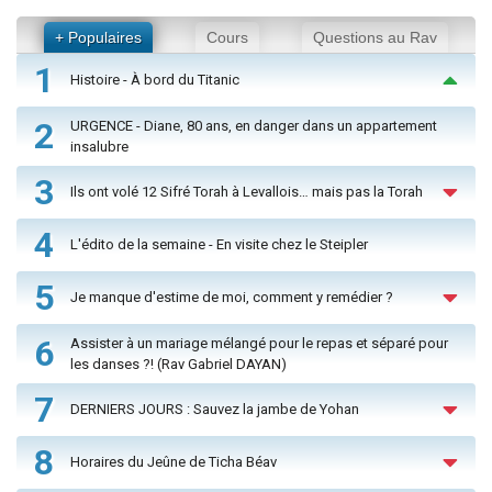
+ Populaires
Cours
Questions au Rav
1
Histoire - À bord du Titanic
2
URGENCE - Diane, 80 ans, en danger dans un appartement
insalubre
3
Ils ont volé 12 Sifré Torah à Levallois… mais pas la Torah
4
L'édito de la semaine - En visite chez le Steipler
5
Je manque d'estime de moi, comment y remédier ?
6
Assister à un mariage mélangé pour le repas et séparé pour
les danses ?! (Rav Gabriel DAYAN)
7
DERNIERS JOURS : Sauvez la jambe de Yohan
8
Horaires du Jeûne de Ticha Béav