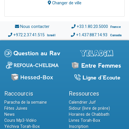
Changer de ville
Nous contacter
+33.1.80.20.5000
France
+972.2.37.41.515
+1.437.887.14.93
Israël
Canada
Raccourcis
Ressources
Paracha de la semaine
Calendrier Juif
Fêtes Juives
Sidour (livre de prière)
News
Horaires de Chabbath
Cours Mp3-Vidéo
Livres Torah-Box
Yéchiva Torah-Box
Inscription