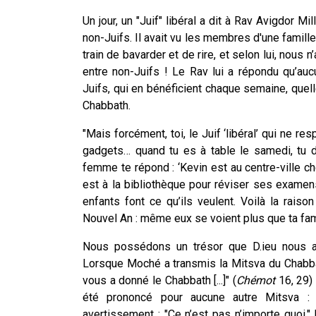
Un jour, un "Juif" libéral a dit à Rav Avigdor M
non-Juifs. Il avait vu les membres d'une famill
train de bavarder et de rire, et selon lui, nous n
entre non-Juifs ! Le Rav lui a répondu qu’auc
Juifs, qui en bénéficient chaque semaine, quel
Chabbath.
"Mais forcément, toi, le Juif ‘libéral’ qui ne 
gadgets… quand tu es à table le samedi, tu d
femme te répond : ‘Kevin est au centre-ville che
est à la bibliothèque pour réviser ses examens 
enfants font ce qu’ils veulent. Voilà la raison
Nouvel An : même eux se voient plus que ta fami
Nous possédons un trésor que D.ieu nous a
Lorsque Moché a transmis la Mitsva du Chabbath, il a dit : "ִּי הַשֵּׁם נָתַן לָכֶם הַשַּׁבָּת
vous a donné le Chabbath [...]" (
Chémot
16, 29) 
été prononcé pour aucune autre Mitsva :
avertissement : "Ce n’est pas n’importe quoi."