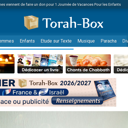
es viennent de faire un don pour 1 Journée de Vacances Pour les Enfants
 viennent de demander une bénédiction
viennent de nous rejoindre sur WhatsApp
49 places pour étudier en groupe sur Zoom
nes viennent de faire un don pour Diane, 80 ans, dans un appartement insalu
emmes
Enfants
Etude sur Texte
Musique
Paracha
Di
 donner son Maasser
viennent de nous rejoindre sur WhatsApp
viennent de nous rejoindre sur WhatsApp
es viennent de faire un don pour 5 jours de vacances aux Orphelins
de donner son Maasser
viennent de nous rejoindre sur WhatsApp
 viennent de demander une bénédiction
lles musiques dans Torah-Box Music
nnes viennent de faire un don pour Sauvez la jambe de Yohan
49 places pour étudier en groupe sur Zoom