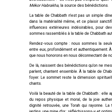
Mékor Habrakha
, la source des bénédictions.
La table de Chabbath n’est pas un simple dîner
dans la matérialité même, et ce plaisir sanctif
influences extérieures indésirables, pour de
sommes rassemblés à la table de Chabbath auto
Rendez-vous compte : nous sommes la seule 
entre eux, profondément et authentiquement. À C
que nous honorons en nous déconnectant de nos
De là, naissent des bénédictions qu’on ne mes
parlent, chantent ensemble. À la table de Chabb
foyer. Le sommet reste la dimension spirituell
chants.
Voilà la beauté de la table de Chabbath : elle
du repos physique et moral, de la joie authen
dignité retrouvée, une Torah qui rayonne. La
jardins, une mine d’or : réfléchissons-y et optim