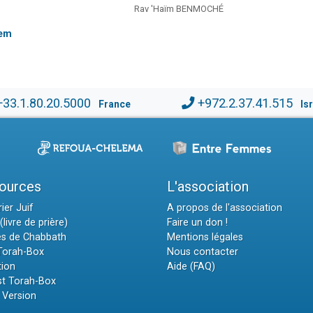
Rav 'Haïm BENMOCHÉ
hem
+33.1.80.20.5000
+972.2.37.41.515
France
Is
ources
L'association
ier Juif
A propos de l'association
(livre de prière)
Faire un don !
es de Chabbath
Mentions légales
 Torah-Box
Nous contacter
tion
Aide (FAQ)
t Torah-Box
 Version