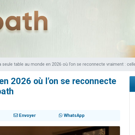
viennent de nous rejoindre sur WhatsApp
viennent de nous rejoindre sur WhatsApp
viennent de nous rejoindre sur WhatsApp
les musiques dans Torah-Box Music
es viennent de faire un don pour Reloger Rivka, 6 enfants, victime de violences
a seule table au monde en 2026 où l’on se reconnecte vraiment : cel
en 2026 où l’on se reconnecte
bath
Envoyer
WhatsApp