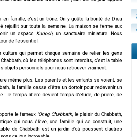
 en famille, c’est un trône. On y goûte la bonté de D.ieu
ié rejaillit sur toute la semaine. La maison se ferme aux
venir un espace
Kadoch
, un sanctuaire miniature. Nous
ur de l’essentiel.
culture qui permet chaque semaine de relier les gens
habbath, où les téléphones sont interdits, c’est la table
 objets personnels pour nous retrouver vraiment.
ure même plus. Les parents et les enfants se voient, se
ath, la famille cesse d’être un dortoir pour redevenir un
e : le temps libéré devient temps d’étude, de prière, de
 apporte le fameux
‘Oneg Chabbath
, le plaisir du Chabbath,
tique qui nous élève, une famille qui se construit, une
 table de Chabbath est un jardin d’où poussent d’autres
isons ce jour incroyable.