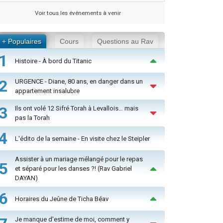
Voir tous les événements à venir
+ Populaires
Cours
Questions au Rav
1
Histoire - À bord du Titanic
2
URGENCE - Diane, 80 ans, en danger dans un
appartement insalubre
3
Ils ont volé 12 Sifré Torah à Levallois… mais
pas la Torah
4
L'édito de la semaine - En visite chez le Steipler
Assister à un mariage mélangé pour le repas
5
et séparé pour les danses ?! (Rav Gabriel
DAYAN)
6
Horaires du Jeûne de Ticha Béav
Je manque d'estime de moi, comment y