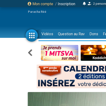
Mon compte
/
Inscription
2 personn
17 personnes
Paracha Réé
4 personnes 
Il reste 
23 person
Vidéos
Question au Rav
Dons
F
Eva vient de
4 personnes 
3 personnes 
3 personn
Odaya vient 
2 personnes 
13 personnes
12 nouve
30 perso
Il reste 