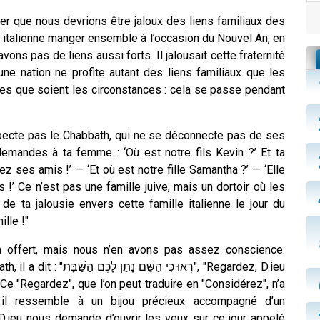
iller que nous devrions être jaloux des liens familiaux des
e italienne manger ensemble à l’occasion du Nouvel An, en
’avons pas de liens aussi forts. Il jalousait cette fraternité
une nation ne profite autant des liens familiaux que les
les que soient les circonstances : cela se passe pendant
respecte pas le Chabbath, qui ne se déconnecte pas de ses
emandes à ta femme : ‘Où est notre fils Kevin ?’ Et ta
z ses amis !’ — ‘Et où est notre fille Samantha ?’ — ‘Elle
!’ Ce n’est pas une famille juive, mais un dortoir où les
 de ta jalousie envers cette famille italienne le jour du
lle !"
 offert, mais nous n’en avons pas assez conscience.
רְאוּ כ", "Regardez, D.ieu
Ce "Regardez", que l’on peut traduire en "Considérez", n’a
 il ressemble à un bijou précieux accompagné d’un
 D.ieu nous demande d’ouvrir les yeux sur ce jour appelé