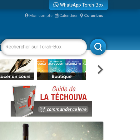
WhatsApp Torah-Box
Mon compte
Calendrier
Columbus
bre
vertissements
Livres
Rabbanim