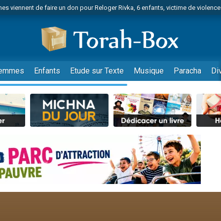
es viennent de faire un don pour Reloger Rivka, 6 enfants, victime de violences
es viennent de faire un don pour 1 Journée de Vacances Pour les Enfants
 viennent de demander une bénédiction
viennent de nous rejoindre sur WhatsApp
49 places pour étudier en groupe sur Zoom
emmes
Enfants
Etude sur Texte
Musique
Paracha
Di
nes viennent de faire un don pour Diane, 80 ans, dans un appartement insalu
 donner son Maasser
viennent de nous rejoindre sur WhatsApp
viennent de nous rejoindre sur WhatsApp
es viennent de faire un don pour 5 jours de vacances aux Orphelins
de donner son Maasser
viennent de nous rejoindre sur WhatsApp
 viennent de demander une bénédiction
lles musiques dans Torah-Box Music
nnes viennent de faire un don pour Sauvez la jambe de Yohan