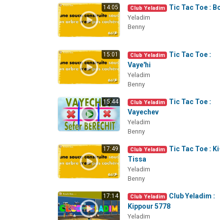
Tic Tac Toe : B
14:05
Club Yeladim
Yeladim
Benny
Tic Tac Toe :
15:01
Club Yeladim
Vaye'hi
Yeladim
Benny
Tic Tac Toe :
15:44
Club Yeladim
Vayechev
Yeladim
Benny
Tic Tac Toe : Ki
17:49
Club Yeladim
Tissa
Yeladim
Benny
Club Yeladim :
17:14
Club Yeladim
Kippour 5778
Yeladim