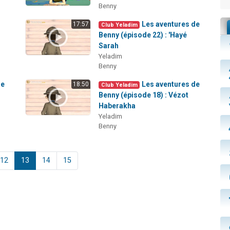
Benny
Les aventures de
17:57
Club Yeladim
Benny (épisode 22) : 'Hayé
Sarah
Yeladim
Benny
de
Les aventures de
18:50
Club Yeladim
Benny (épisode 18) : Vézot
Haberakha
Yeladim
Benny
12
13
14
15