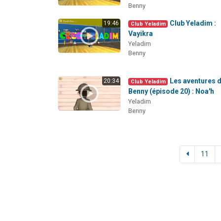
Benny
Club Yeladim :
19:46
Club Yeladim
Vayikra
Yeladim
Benny
Les aventures 
20:34
Club Yeladim
Benny (épisode 20) : Noa'h
Yeladim
Benny
11