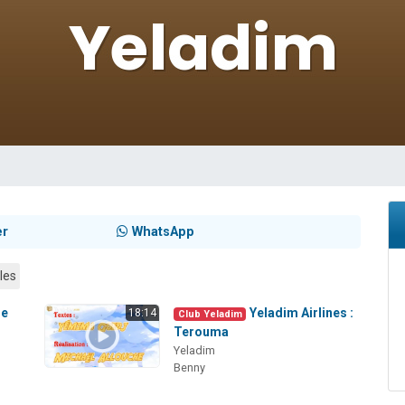
49 places pour étudier en groupe sur Zoom
viennent de nous rejoindre sur WhatsApp
viennent de nous rejoindre sur WhatsApp
les musiques dans Torah-Box Music
viennent de nous rejoindre sur WhatsApp
er
WhatsApp
les
de
Yeladim Airlines :
18:14
Club Yeladim
Terouma
Yeladim
Benny