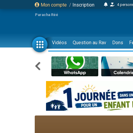
Mon compte
/
Inscription
4 personn
2 personn
Paracha Réé
17 personnes
4 personnes 
Il reste 
Vidéos
Question au Rav
Dons
F
23 person
Eva vient de
4 personnes 
3 personnes 
3 personn
Odaya vient 
2 personnes 
13 personnes
12 nouve
30 perso