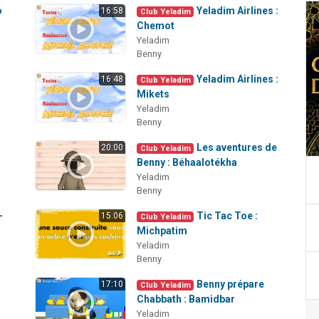
o
Yeladim Airlines :
16:58
Club Yeladim
Chemot
Yeladim
Benny
Yeladim Airlines :
16:48
Club Yeladim
Mikets
Yeladim
Benny
Les aventures de
20:00
Club Yeladim
Benny : Béhaalotékha
Yeladim
Benny
-
Tic Tac Toe :
15:06
Club Yeladim
Michpatim
Yeladim
Benny
Benny prépare
17:10
Club Yeladim
Chabbath : Bamidbar
Yeladim