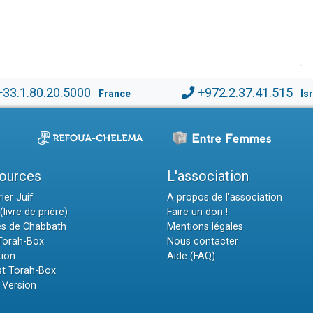
+33.1.80.20.5000
+972.2.37.41.515
France
Is
ources
L'association
ier Juif
A propos de l'association
(livre de prière)
Faire un don !
es de Chabbath
Mentions légales
 Torah-Box
Nous contacter
tion
Aide (FAQ)
t Torah-Box
 Version