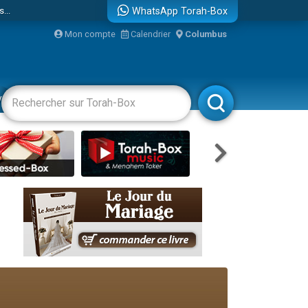
...
WhatsApp Torah-Box
Mon compte
Calendrier
Columbus
vertissements
Livres
Rabbanim
bre