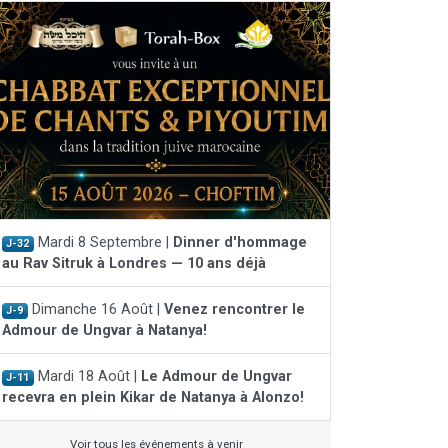
Mardi 8 Septembre |
Dinner d'hommage
J-32
au Rav Sitruk à Londres — 10 ans déjà
Dimanche 16 Août |
Venez rencontrer le
J-9
Admour de Ungvar à Natanya!
Mardi 18 Août |
Le Admour de Ungvar
J-11
recevra en plein Kikar de Natanya à Alonzo!
Voir tous les événements à venir