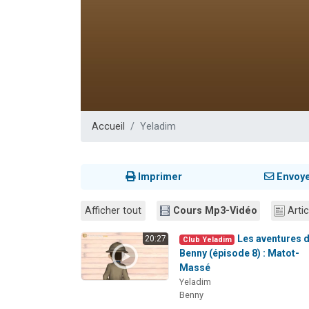
Il reste 
3 personnes 
2 personnes 
2 nouvel
6 personnes 
Accueil
Yeladim
Imprimer
Envoy
Afficher tout
Cours Mp3-Vidéo
Artic
Les aventures 
20:27
Club Yeladim
Benny (épisode 8) : Matot-
Massé
Yeladim
Benny