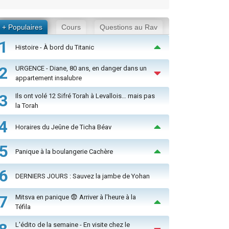
+ Populaires
Cours
Questions au Rav
1
Histoire - À bord du Titanic
2
URGENCE - Diane, 80 ans, en danger dans un
appartement insalubre
3
Ils ont volé 12 Sifré Torah à Levallois… mais pas
la Torah
4
Horaires du Jeûne de Ticha Béav
5
Panique à la boulangerie Cachère
6
DERNIERS JOURS : Sauvez la jambe de Yohan
7
Mitsva en panique 😨 Arriver à l'heure à la
Téfila
L'édito de la semaine - En visite chez le