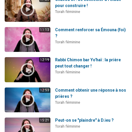
pour construire !
Torah féminine
Comment renforcer sa Émouna (foi)
11:13
?
Torah féminine
Rabbi Chimon bar Yo'haï : la prière
12:19
peut tout changer !
Torah féminine
Comment obtenir une réponse à nos
12:53
prières ?
Torah féminine
Peut-on se "plaindre" à D.ieu ?
15:21
Torah féminine