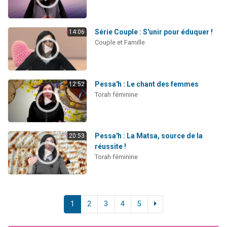
Série Couple : S'unir pour éduquer !
14:06
Couple et Famille
Pessa'h : Le chant des femmes
12:52
Torah féminine
Pessa'h : La Matsa, source de la
20:53
réussite !
Torah féminine
1
2
3
4
5