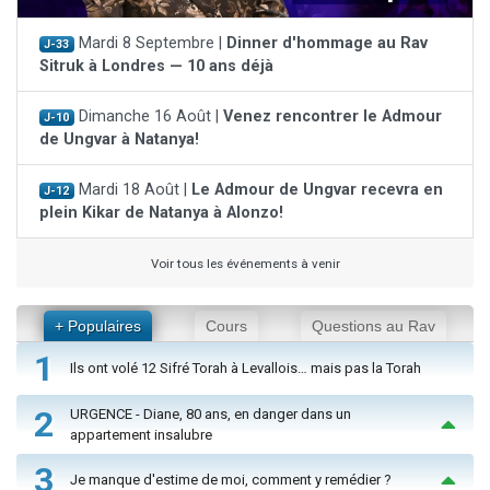
Mardi 8 Septembre |
Dinner d'hommage au Rav
J-33
Sitruk à Londres — 10 ans déjà
Dimanche 16 Août |
Venez rencontrer le Admour
J-10
de Ungvar à Natanya!
Mardi 18 Août |
Le Admour de Ungvar recevra en
J-12
plein Kikar de Natanya à Alonzo!
Voir tous les événements à venir
+ Populaires
Cours
Questions au Rav
1
Ils ont volé 12 Sifré Torah à Levallois… mais pas la Torah
2
URGENCE - Diane, 80 ans, en danger dans un
appartement insalubre
3
Je manque d'estime de moi, comment y remédier ?