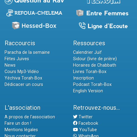
Raccourcis
Ressources
Paracha de la semaine
Calendrier Juif
Fêtes Juives
Sidour (livre de prière)
News
Horaires de Chabbath
Cours Mp3-Vidéo
Livres Torah-Box
Yéchiva Torah-Box
Inscription
Dédicacer un cours
Podcast Torah-Box
English Version
L'association
Retrouvez-nous...
A propos de l'association
Twitter
Faire un don !
Facebook
Mentions légales
YouTube
Nous contacter
WhatsApp