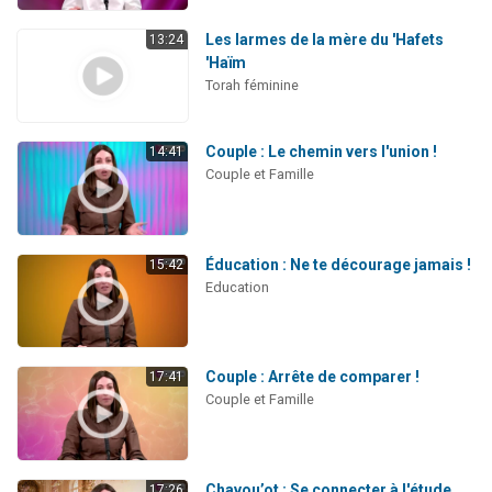
Les larmes de la mère du 'Hafets
13:24
'Haïm
Torah féminine
Couple : Le chemin vers l'union !
14:41
Couple et Famille
Éducation : Ne te décourage jamais !
15:42
Education
Couple : Arrête de comparer !
17:41
Couple et Famille
Chavou’ot : Se connecter à l'étude
17:26