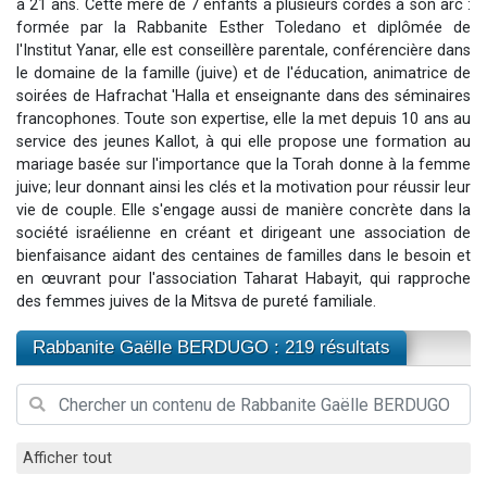
à 21 ans. Cette mère de 7 enfants a plusieurs cordes à son arc :
6 personnes viennent de faire un don pour 5 enfants déjà orphelins risquent de perdre leur maman
formée par la Rabbanite Esther Toledano et diplômée de
l'Institut Yanar, elle est conseillère parentale, conférencière dans
2 personnes viennent de faire un don pour Reloger Rivka, 6 enfants, victime de violences...
le domaine de la famille (juive) et de l'éducation, animatrice de
10 personnes viennent de demander une bénédiction
soirées de Hafrachat 'Halla et enseignante dans des séminaires
Il reste 49 places pour étudier en groupe sur Zoom
francophones. Toute son expertise, elle la met depuis 10 ans au
service des jeunes Kallot, à qui elle propose une formation au
3 personnes viennent de faire un don pour Diane, 80 ans, dans un appartement insalubre
mariage basée sur l'importance que la Torah donne à la femme
juive; leur donnant ainsi les clés et la motivation pour réussir leur
vie de couple. Elle s'engage aussi de manière concrète dans la
société israélienne en créant et dirigeant une association de
bienfaisance aidant des centaines de familles dans le besoin et
en œuvrant pour l'association Taharat Habayit, qui rapproche
des femmes juives de la Mitsva de pureté familiale.
Rabbanite Gaëlle BERDUGO : 219 résultats
Afficher tout