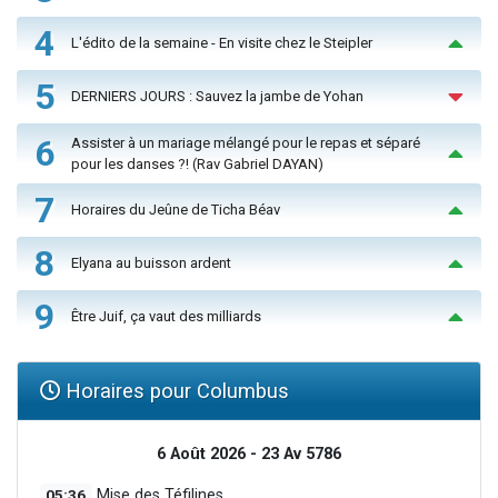
4
L'édito de la semaine - En visite chez le Steipler
5
DERNIERS JOURS : Sauvez la jambe de Yohan
6
Assister à un mariage mélangé pour le repas et séparé
pour les danses ?! (Rav Gabriel DAYAN)
7
Horaires du Jeûne de Ticha Béav
8
Elyana au buisson ardent
9
Être Juif, ça vaut des milliards
Horaires pour Columbus
6 Août 2026 - 23 Av 5786
05:36
Mise des Téfilines