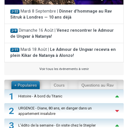
Mardi 8 Septembre |
Dinner d'hommage au Rav
J-32
Sitruk à Londres — 10 ans déjà
Dimanche 16 Août |
Venez rencontrer le Admour
J-9
de Ungvar à Natanya!
Mardi 18 Août |
Le Admour de Ungvar recevra en
J-11
plein Kikar de Natanya à Alonzo!
Voir tous les événements à venir
+ Populaires
Cours
Questions au Rav
1
Histoire - À bord du Titanic
2
URGENCE - Diane, 80 ans, en danger dans un
appartement insalubre
3
L'édito de la semaine - En visite chez le Steipler