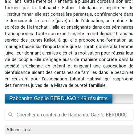
à 21 ans. Cette mère de 7 enfants a plusieurs cordes à son arc :
Nouvelle émission radio : Visions de grandeur n°104 : Le Chabbath et le Birkat Hamazone à travers le temps
formée par la Rabbanite Esther Toledano et diplômée de
l'Institut Yanar, elle est conseillère parentale, conférencière dans
61 personnes viennent de demander une bénédiction
le domaine de la famille (juive) et de l'éducation, animatrice de
Ariel vient de donner son Maasser
soirées de Hafrachat 'Halla et enseignante dans des séminaires
Il reste 49 places pour étudier en groupe sur Zoom
francophones. Toute son expertise, elle la met depuis 10 ans au
service des jeunes Kallot, à qui elle propose une formation au
Eva vient de donner son Maasser
mariage basée sur l'importance que la Torah donne à la femme
juive; leur donnant ainsi les clés et la motivation pour réussir leur
vie de couple. Elle s'engage aussi de manière concrète dans la
société israélienne en créant et dirigeant une association de
bienfaisance aidant des centaines de familles dans le besoin et
en œuvrant pour l'association Taharat Habayit, qui rapproche
des femmes juives de la Mitsva de pureté familiale.
Rabbanite Gaëlle BERDUGO : 49 résultats
Afficher tout