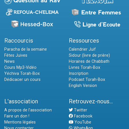
Raccourcis
Ressources
Paracha de la semaine
Calendrier Juif
Fêtes Juives
Sidour (livre de prière)
News
Horaires de Chabbath
Cours Mp3-Vidéo
Livres Torah-Box
Yéchiva Torah-Box
Inscription
Dédicacer un cours
Podcast Torah-Box
English Version
L'association
Retrouvez-nous...
A propos de l'association
Twitter
Faire un don !
Facebook
Mentions légales
YouTube
Nous contacter
WhatsApp