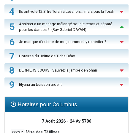
4
Ils ont volé 12 Sifré Torah à Levallois… mais pas la Torah
5
Assister à un mariage mélangé pour le repas et séparé
pour les danses ?! (Rav Gabriel DAYAN)
6
Je manque d'estime de moi, comment y remédier ?
7
Horaires du Jeûne de Ticha Béav
8
DERNIERS JOURS : Sauvez la jambe de Yohan
9
Elyana au buisson ardent
Horaires pour Columbus
7 Août 2026 - 24 Av 5786
05:37
Mise des Téfilines