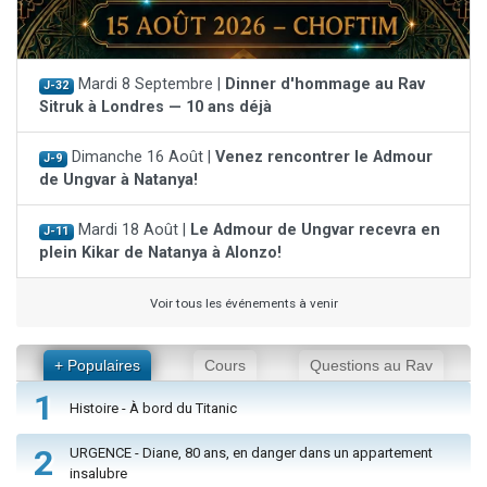
Mardi 8 Septembre |
Dinner d'hommage au Rav
J-32
Sitruk à Londres — 10 ans déjà
Dimanche 16 Août |
Venez rencontrer le Admour
J-9
de Ungvar à Natanya!
Mardi 18 Août |
Le Admour de Ungvar recevra en
J-11
plein Kikar de Natanya à Alonzo!
Voir tous les événements à venir
+ Populaires
Cours
Questions au Rav
1
Histoire - À bord du Titanic
2
URGENCE - Diane, 80 ans, en danger dans un appartement
insalubre