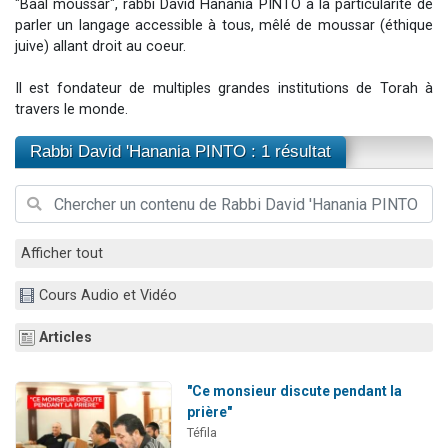
"Baal moussar", rabbi David Hanania PINTO a la particularité de
Il reste 49 places pour étudier en groupe sur Zoom
parler un langage accessible à tous, mêlé de moussar (éthique
juive) allant droit au coeur.
12 nouvelles musiques dans Torah-Box Music
3 personnes viennent de nous rejoindre sur WhatsApp
Il est fondateur de multiples grandes institutions de Torah à
2 personnes viennent de nous rejoindre sur WhatsApp
travers le monde.
2 personnes viennent de nous rejoindre sur WhatsApp
Rabbi David 'Hanania PINTO : 1 résultat
Afficher tout
Cours Audio et Vidéo
Articles
"Ce monsieur discute pendant la
prière"
Téfila