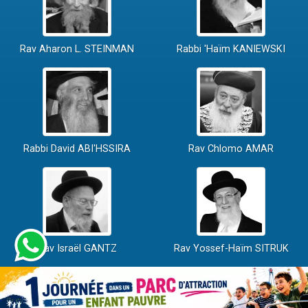
Rav Aharon L. STEINMAN
Rabbi 'Haïm KANIEWSKI
Rabbi David ABI'HSSIRA
Rav Chlomo AMAR
Rav Israël GANTZ
Rav Yossef-Haïm SITRUK