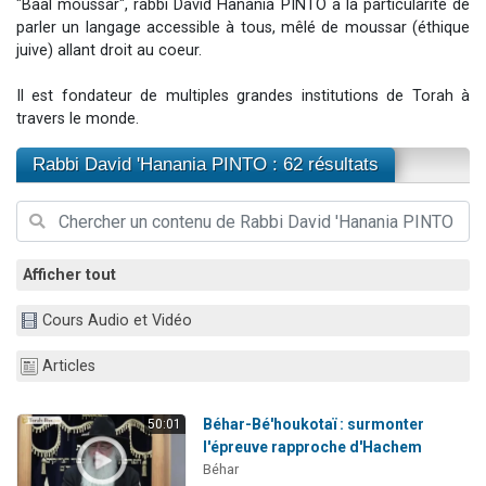
"Baal moussar", rabbi David Hanania PINTO a la particularité de
3 personnes viennent de nous rejoindre sur WhatsApp
parler un langage accessible à tous, mêlé de moussar (éthique
juive) allant droit au coeur.
11 personnes viennent de demander une bénédiction
Il reste 49 places pour étudier en groupe sur Zoom
Il est fondateur de multiples grandes institutions de Torah à
3 personnes viennent de faire un don pour Diane, 80 ans, dans un appartement insalubre
travers le monde.
5 personnes viennent de faire un don pour Reloger Rivka, 6 enfants, victime de violences...
Rabbi David 'Hanania PINTO : 62 résultats
Afficher tout
Cours Audio et Vidéo
Articles
Béhar-Bé'houkotaï : surmonter
50:01
l'épreuve rapproche d'Hachem
Béhar