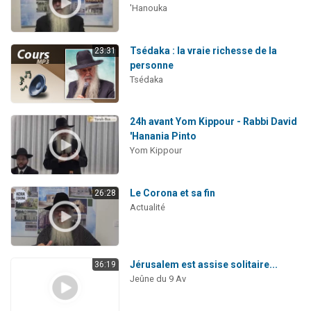
'Hanouka
Tsédaka : la vraie richesse de la
23:31
personne
Tsédaka
24h avant Yom Kippour - Rabbi David
'Hanania Pinto
Yom Kippour
Le Corona et sa fin
26:28
Actualité
Jérusalem est assise solitaire...
36:19
Jeûne du 9 Av