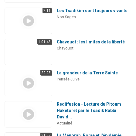
Les Tsadikim sont toujours vivants
7:11
Nos Sages
Chavouot : les limites de la liberté
1:01:48
Chavouot
La grandeur de la Terre Sainte
22:25
Pensée Juive
Rediffusion - Lecture du Pitoum
Haketoret par le Tsadik Rabbi
David...
Actualité
La Ménorah, Rome et l'épidémie
31:32