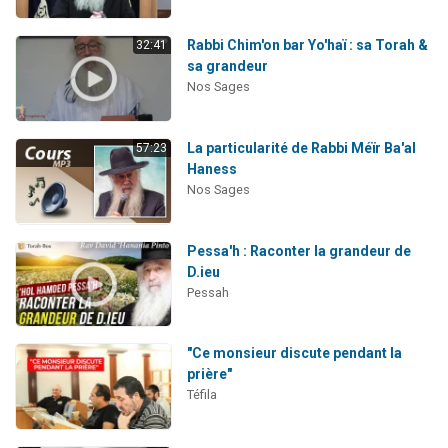
Rabbi Chim'on bar Yo'haï : sa Torah &
32:41
sa grandeur
Nos Sages
La particularité de Rabbi Méïr Ba'al
57:23
Haness
Nos Sages
Pessa'h : Raconter la grandeur de
D.ieu
Pessah
"Ce monsieur discute pendant la
prière"
Téfila