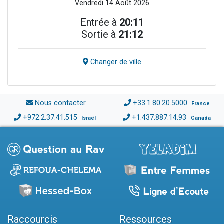
Vendredi 14 Août 2026
Entrée à
20:11
Sortie à
21:12
Changer de ville
Nous contacter
+33.1.80.20.5000
France
+972.2.37.41.515
+1.437.887.14.93
Israël
Canada
Raccourcis
Ressources