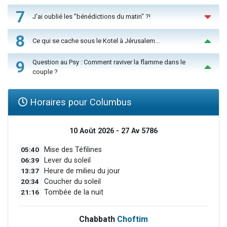
7
J'ai oublié les "bénédictions du matin" ?!
8
Ce qui se cache sous le Kotel à Jérusalem...
9
Question au Psy : Comment raviver la flamme dans le
couple ?
Horaires pour Columbus
10 Août 2026 - 27 Av 5786
05:40
Mise des Téfilines
06:39
Lever du soleil
13:37
Heure de milieu du jour
20:34
Coucher du soleil
21:16
Tombée de la nuit
Chabbath
Choftim