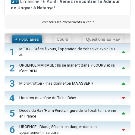
Dimanche 16 Août |
Venez rencontrer le Admour
J-6
de Ungvar à Natanya!
Voir tous les événements à venir
+ Populaires
Cours
Questions au Rav
1
MERCI - Grâce à vous, l'opération de Yohan va avoir lieu
🙏
2
URGENCE MARIAGE : Ils se marient dans 7 JOURS et ils
n'ont RIEN
3
Micro-trottoir - T'as donné ton MA’ASSER ?
4
Horaires du Jeûne de Ticha Béav
5
Décès du Rav ‘Haïm Peretz, figure de la Torah tunisienne
en France
6
URGENCE - Diane, 80 ans, en danger dans un
appartement insalubre