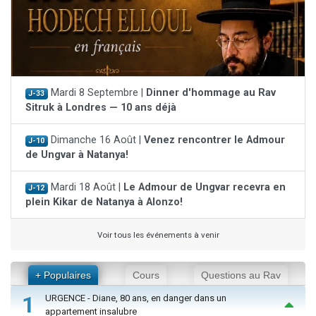
Mardi 8 Septembre |
Dinner d'hommage au Rav
J-33
Sitruk à Londres — 10 ans déjà
Dimanche 16 Août |
Venez rencontrer le Admour
J-10
de Ungvar à Natanya!
Mardi 18 Août |
Le Admour de Ungvar recevra en
J-12
plein Kikar de Natanya à Alonzo!
Voir tous les événements à venir
+ Populaires
Cours
Questions au Rav
1
URGENCE - Diane, 80 ans, en danger dans un
appartement insalubre