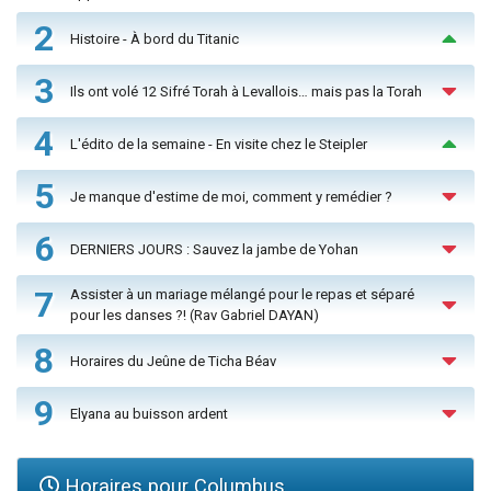
2
Histoire - À bord du Titanic
3
Ils ont volé 12 Sifré Torah à Levallois… mais pas la Torah
4
L'édito de la semaine - En visite chez le Steipler
5
Je manque d'estime de moi, comment y remédier ?
6
DERNIERS JOURS : Sauvez la jambe de Yohan
7
Assister à un mariage mélangé pour le repas et séparé
pour les danses ?! (Rav Gabriel DAYAN)
8
Horaires du Jeûne de Ticha Béav
9
Elyana au buisson ardent
Horaires pour Columbus