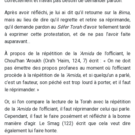
correctement et n’avait pas besoin de demander pardon.
Après avoir réfléchi, je lui ai dit qu’il retourne sur la
Bima
,
mais au lieu de dire qu’il regrette et retire sa réprimande,
qu’il demande pardon au
Séfer Torah
d’avoir tellement tardé
à exprimer cette protestation, et de ne pas l’avoir faite
auparavant…
À propos de la répétition de la
'Amida
de l’officiant, le
Choul’han 'Aroukh (Ora’h ‘Haïm, 124, 7) écrit : « On ne doit
pas émettre des propos profanes au moment où l’officiant
procède à la répétition de la
'Amida
, et si quelqu’un a parlé,
c’est un fauteur, son péché est trop lourd à porter, et il faut
le réprimander. »
Or, si l’on compare la lecture de la Torah avec la répétition
de la
'Amida
de l’officiant, il faut réprimander celui qui parle.
Cependant, il faut le faire posément et réfléchir à la bonne
manière d’agir. Le Smag (122) écrit que cela veut dire
également lui faire honte.