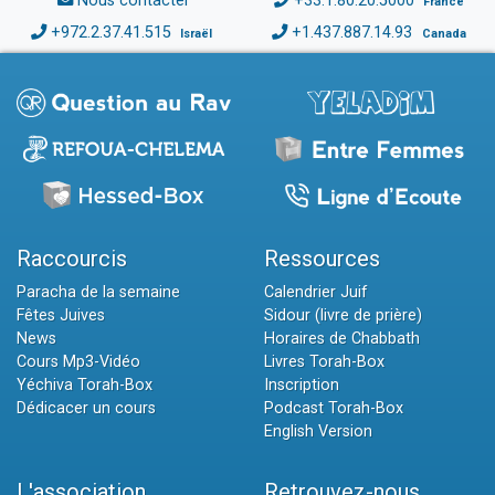
Nous contacter
+33.1.80.20.5000
France
+972.2.37.41.515
+1.437.887.14.93
Israël
Canada
Raccourcis
Ressources
Paracha de la semaine
Calendrier Juif
Fêtes Juives
Sidour (livre de prière)
News
Horaires de Chabbath
Cours Mp3-Vidéo
Livres Torah-Box
Yéchiva Torah-Box
Inscription
Dédicacer un cours
Podcast Torah-Box
English Version
L'association
Retrouvez-nous...