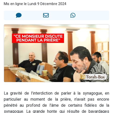
Mis en ligne le Lundi 9 Décembre 2024
Nouvelle émission radio : Visions de grandeur n°104 : Le Chabbath et le Birkat Hamazone à travers le temps
61 personnes viennent de demander une bénédiction
Ariel vient de donner son Maasser
Il reste 49 places pour étudier en groupe sur Zoom
Eva vient de donner son Maasser
La gravité de l'interdiction de parler à la synagogue, en
particulier au moment de la prière, n’avait pas encore
pénétré au profond de l’âme de certains fidèles de la
synagogue. La grande honte qui résulte de bavardages