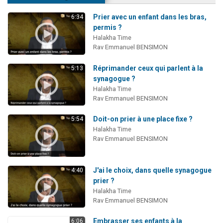
Prier avec un enfant dans les bras,
6:34
permis ?
Halakha Time
Rav Emmanuel BENSIMON
Réprimander ceux qui parlent à la
5:13
synagogue ?
Halakha Time
Rav Emmanuel BENSIMON
Doit-on prier à une place fixe ?
5:54
Halakha Time
Rav Emmanuel BENSIMON
J'ai le choix, dans quelle synagogue
4:40
prier ?
Halakha Time
Rav Emmanuel BENSIMON
Embrasser ses enfants à la
6:06