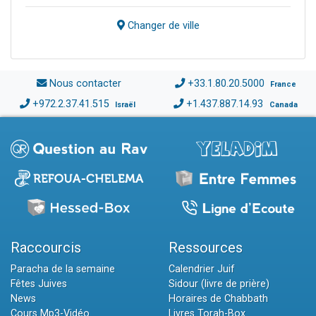
Changer de ville
Nous contacter
+33.1.80.20.5000
France
+972.2.37.41.515
+1.437.887.14.93
Israël
Canada
Raccourcis
Ressources
Paracha de la semaine
Calendrier Juif
Fêtes Juives
Sidour (livre de prière)
News
Horaires de Chabbath
Cours Mp3-Vidéo
Livres Torah-Box