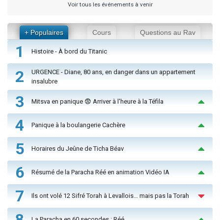
Voir tous les événements à venir
+ Populaires
Cours
Questions au Rav
1
Histoire - À bord du Titanic
2
URGENCE - Diane, 80 ans, en danger dans un appartement
insalubre
3
Mitsva en panique 😨 Arriver à l'heure à la Téfila
4
Panique à la boulangerie Cachère
5
Horaires du Jeûne de Ticha Béav
6
Résumé de la Paracha Réé en animation Vidéo IA
7
Ils ont volé 12 Sifré Torah à Levallois… mais pas la Torah
8
La Paracha en 60 secondes : Réé