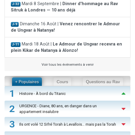
Mardi 8 Septembre |
Dinner d'hommage au Rav
J-32
Sitruk à Londres — 10 ans déjà
Dimanche 16 Août |
Venez rencontrer le Admour
J-9
de Ungvar à Natanya!
Mardi 18 Août |
Le Admour de Ungvar recevra en
J-11
plein Kikar de Natanya à Alonzo!
Voir tous les événements à venir
+ Populaires
Cours
Questions au Rav
1
Histoire - À bord du Titanic
2
URGENCE - Diane, 80 ans, en danger dans un
appartement insalubre
3
Ils ont volé 12 Sifré Torah à Levallois… mais pas la Torah