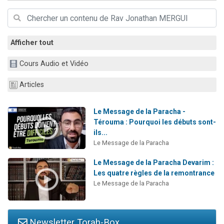
2 personnes viennent de nous rejoindre sur WhatsApp
2 nouvelles musiques dans Torah-Box Music
3 personnes viennent de nous rejoindre sur WhatsApp
Afficher tout
8 personnes viennent de faire un don pour Tsédaka : pauvres d'Israel
Cours Audio et Vidéo
2 personnes viennent de faire un don pour 1 Journée de Vacances Pour les Enfants
Articles
Le Message de la Paracha -
Térouma : Pourquoi les débuts sont-
ils...
Le Message de la Paracha
Le Message de la Paracha Devarim :
Les quatre règles de la remontrance
Le Message de la Paracha
Newsletter Torah-Box