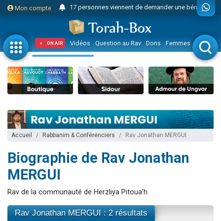
17 personnes viennent de demander une bénédiction
Mon compte
4 personnes viennent de nous rejoindre sur WhatsApp
Il reste 49 places pour étudier en groupe sur Zoom
Vidéos
Question au Rav
Dons
Femmes
Enfants
ON AIR
23 personnes viennent de faire un don pour Diane, 80 ans, dans un appartement insalubre
Eva vient de donner son Maasser
4 personnes viennent de nous rejoindre sur WhatsApp
3 personnes viennent de nous rejoindre sur WhatsApp
3 personnes viennent de faire un don pour 5 jours de vacances aux Orphelins
Odaya vient de donner son Maasser
Accueil
Rabbanim & Conférenciers
Rav Jonathan MERGUI
13 personnes viennent de demander une bénédiction
Biographie de Rav Jonathan
2 personnes viennent de nous rejoindre sur WhatsApp
30 personnes viennent de faire un don pour Sauvez la jambe de Yohan
MERGUI
12 nouvelles musiques dans Torah-Box Music
Rav de la communauté de Herzliya Pitoua’h
Il reste 49 places pour étudier en groupe sur Zoom
Rav Jonathan MERGUI : 2 résultats
3 personnes viennent de nous rejoindre sur WhatsApp