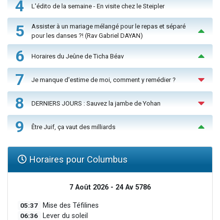
4
L'édito de la semaine - En visite chez le Steipler
5
Assister à un mariage mélangé pour le repas et séparé
pour les danses ?! (Rav Gabriel DAYAN)
6
Horaires du Jeûne de Ticha Béav
7
Je manque d'estime de moi, comment y remédier ?
8
DERNIERS JOURS : Sauvez la jambe de Yohan
9
Être Juif, ça vaut des milliards
Horaires pour Columbus
7 Août 2026 - 24 Av 5786
05:37
Mise des Téfilines
06:36
Lever du soleil