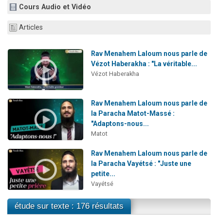
Cours Audio et Vidéo
Il reste 49 places pour étudier en groupe sur Zoom
12 nouvelles musiques dans Torah-Box Music
Articles
3 personnes viennent de nous rejoindre sur WhatsApp
2 personnes viennent de nous rejoindre sur WhatsApp
Rav Menahem Laloum nous parle de
Vézot Haberakha : "La véritable...
2 personnes viennent de nous rejoindre sur WhatsApp
Vézot Haberakha
Rav Menahem Laloum nous parle de
la Paracha Matot-Massé :
"Adaptons-nous...
Matot
Rav Menahem Laloum nous parle de
la Paracha Vayétsé : "Juste une
petite...
Vayétsé
étude sur texte : 176 résultats