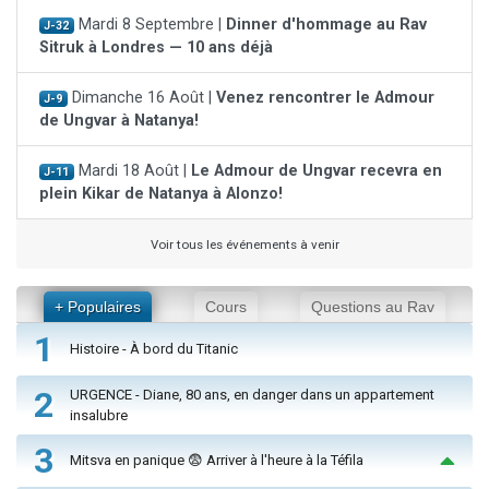
Mardi 8 Septembre |
Dinner d'hommage au Rav
J-32
Sitruk à Londres — 10 ans déjà
Dimanche 16 Août |
Venez rencontrer le Admour
J-9
de Ungvar à Natanya!
Mardi 18 Août |
Le Admour de Ungvar recevra en
J-11
plein Kikar de Natanya à Alonzo!
Voir tous les événements à venir
+ Populaires
Cours
Questions au Rav
1
Histoire - À bord du Titanic
2
URGENCE - Diane, 80 ans, en danger dans un appartement
insalubre
3
Mitsva en panique 😨 Arriver à l'heure à la Téfila