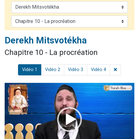
13 personnes viennent de demander une bénédiction
30 personnes viennent de faire un don pour Sauvez la jambe de Yohan
Il reste 49 places pour étudier en groupe sur Zoom
12 nouvelles musiques dans Torah-Box Music
Derekh Mitsvotékha
29 personnes viennent de demander une bénédiction
Chapitre 10 - La procréation
Vidéo 1
Vidéo 2
Vidéo 3
Vidéo 4