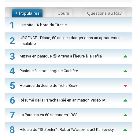
+ Populaires
Cours
Questions au Rav
1
Histoire - À bord du Titanic
2
URGENCE - Diane, 80 ans, en danger dans un appartement
insalubre
3
Mitsva en panique 😨 Arriver à l'heure à la Téfila
4
Panique à la boulangerie Cachère
5
Horaires du Jeûne de Ticha Béav
6
Résumé de la Paracha Réé en animation Vidéo IA
7
La Paracha en 60 secondes : Réé
8
Hiloula du "Steïpeler" : Rabbi Ya’acov Israël Kanievsky