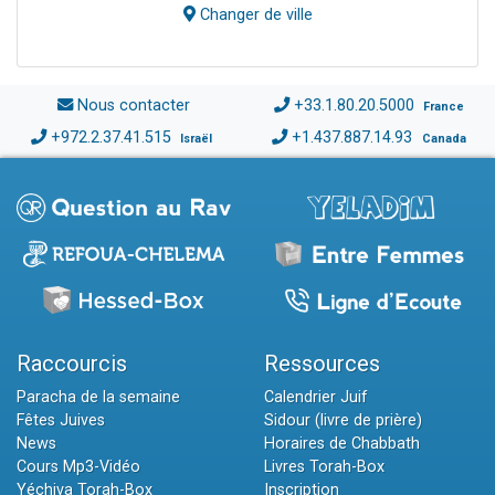
Changer de ville
Nous contacter
+33.1.80.20.5000
France
+972.2.37.41.515
+1.437.887.14.93
Israël
Canada
Raccourcis
Ressources
Paracha de la semaine
Calendrier Juif
Fêtes Juives
Sidour (livre de prière)
News
Horaires de Chabbath
Cours Mp3-Vidéo
Livres Torah-Box
Yéchiva Torah-Box
Inscription