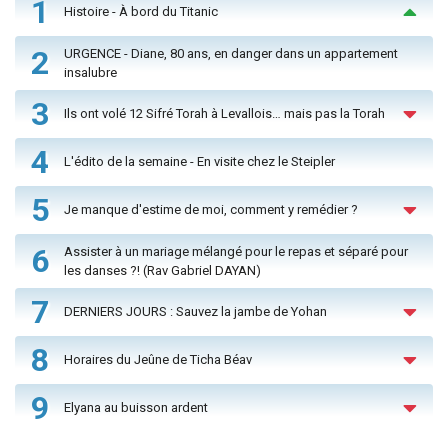
1
Histoire - À bord du Titanic
2
URGENCE - Diane, 80 ans, en danger dans un appartement
insalubre
3
Ils ont volé 12 Sifré Torah à Levallois… mais pas la Torah
4
L'édito de la semaine - En visite chez le Steipler
5
Je manque d'estime de moi, comment y remédier ?
6
Assister à un mariage mélangé pour le repas et séparé pour
les danses ?! (Rav Gabriel DAYAN)
7
DERNIERS JOURS : Sauvez la jambe de Yohan
8
Horaires du Jeûne de Ticha Béav
9
Elyana au buisson ardent