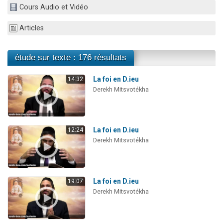
Cours Audio et Vidéo
Nouvelle émission radio : Visions de grandeur n°104 : Le Chabbath et le Birkat Hamazone à travers le temps
61 personnes viennent de demander une bénédiction
Articles
Ariel vient de donner son Maasser
Il reste 49 places pour étudier en groupe sur Zoom
étude sur texte : 176 résultats
Eva vient de donner son Maasser
La foi en D.ieu
14:32
Derekh Mitsvotékha
La foi en D.ieu
12:24
Derekh Mitsvotékha
La foi en D.ieu
19:07
Derekh Mitsvotékha