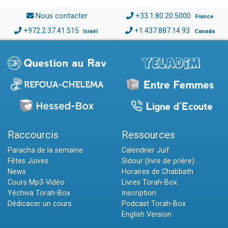
Nous contacter
+33.1.80.20.5000
France
+972.2.37.41.515
+1.437.887.14.93
Israël
Canada
Raccourcis
Ressources
Paracha de la semaine
Calendrier Juif
Fêtes Juives
Sidour (livre de prière)
News
Horaires de Chabbath
Cours Mp3-Vidéo
Livres Torah-Box
Yéchiva Torah-Box
Inscription
Dédicacer un cours
Podcast Torah-Box
English Version