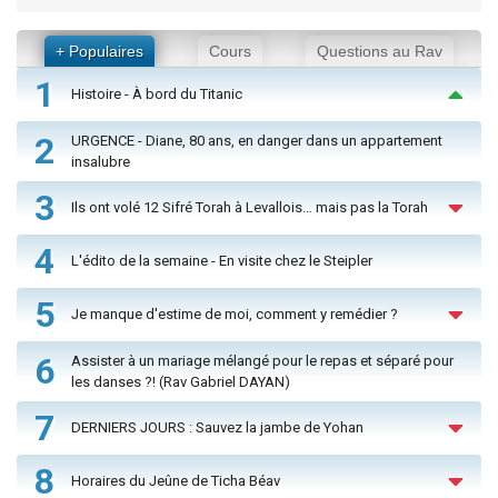
+ Populaires
Cours
Questions au Rav
1
Histoire - À bord du Titanic
2
URGENCE - Diane, 80 ans, en danger dans un appartement
insalubre
3
Ils ont volé 12 Sifré Torah à Levallois… mais pas la Torah
4
L'édito de la semaine - En visite chez le Steipler
5
Je manque d'estime de moi, comment y remédier ?
6
Assister à un mariage mélangé pour le repas et séparé pour
les danses ?! (Rav Gabriel DAYAN)
7
DERNIERS JOURS : Sauvez la jambe de Yohan
8
Horaires du Jeûne de Ticha Béav