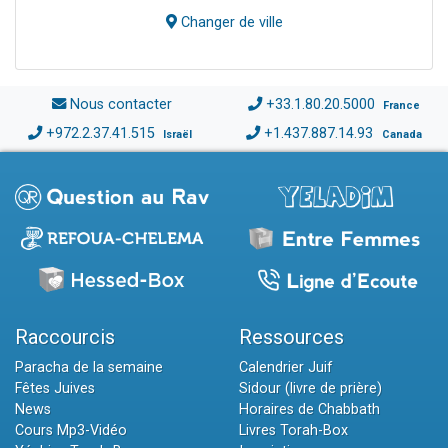
Changer de ville
Nous contacter
+33.1.80.20.5000
France
+972.2.37.41.515
+1.437.887.14.93
Israël
Canada
Raccourcis
Ressources
Paracha de la semaine
Calendrier Juif
Fêtes Juives
Sidour (livre de prière)
News
Horaires de Chabbath
Cours Mp3-Vidéo
Livres Torah-Box