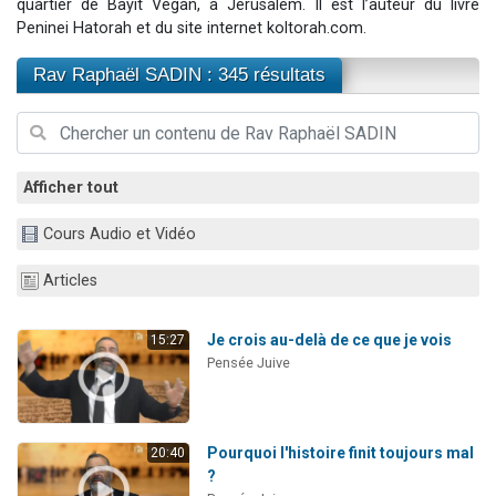
quartier de Bayit Vegan, à Jérusalem. Il est l’auteur du livre
Nouvelle émission radio : Visions de grandeur n°104 : Le Chabbath et le Birkat Hamazone à travers le temps
Peninei Hatorah et du site internet koltorah.com.
61 personnes viennent de demander une bénédiction
Rav Raphaël SADIN : 345 résultats
Ariel vient de donner son Maasser
Il reste 49 places pour étudier en groupe sur Zoom
Eva vient de donner son Maasser
Afficher tout
Cours Audio et Vidéo
Articles
Je crois au-delà de ce que je vois
15:27
Pensée Juive
Pourquoi l'histoire finit toujours mal
20:40
?