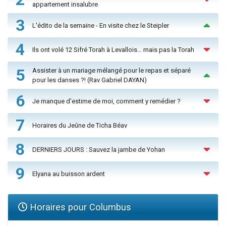
appartement insalubre
3
L'édito de la semaine - En visite chez le Steipler
4
Ils ont volé 12 Sifré Torah à Levallois… mais pas la Torah
5
Assister à un mariage mélangé pour le repas et séparé
pour les danses ?! (Rav Gabriel DAYAN)
6
Je manque d'estime de moi, comment y remédier ?
7
Horaires du Jeûne de Ticha Béav
8
DERNIERS JOURS : Sauvez la jambe de Yohan
9
Elyana au buisson ardent
Horaires pour Columbus