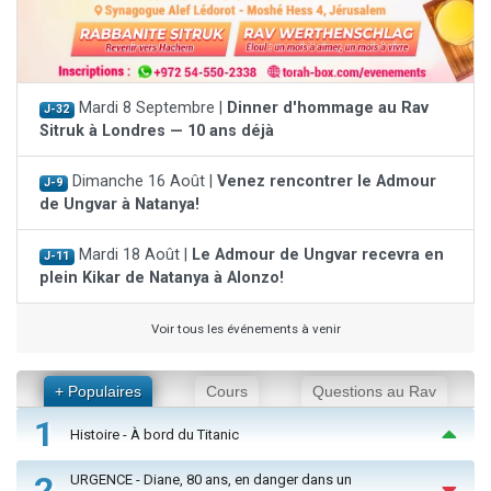
Mardi 8 Septembre |
Dinner d'hommage au Rav
J-32
Sitruk à Londres — 10 ans déjà
Dimanche 16 Août |
Venez rencontrer le Admour
J-9
de Ungvar à Natanya!
Mardi 18 Août |
Le Admour de Ungvar recevra en
J-11
plein Kikar de Natanya à Alonzo!
Voir tous les événements à venir
+ Populaires
Cours
Questions au Rav
1
Histoire - À bord du Titanic
2
URGENCE - Diane, 80 ans, en danger dans un