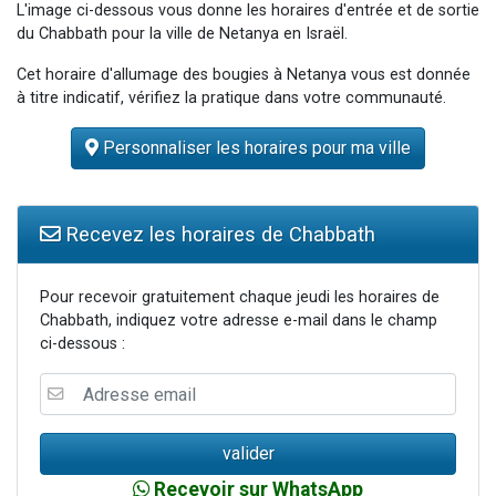
L'image ci-dessous vous donne les horaires d'entrée et de sortie
3 personnes viennent de nous rejoindre sur WhatsApp
du Chabbath pour la ville de Netanya en Israël.
2 nouvelles musiques dans Torah-Box Music
Cet horaire d'allumage des bougies à Netanya vous est donnée
8 personnes viennent de faire un don pour Tsédaka : pauvres d'Israel
à titre indicatif, vérifiez la pratique dans votre communauté.
Nouvelle émission radio : Visions de grandeur n°104 : Le Chabbath et le Birkat Hamazone à travers le temps
Personnaliser les horaires pour ma ville
4 personnes viennent de nous rejoindre sur WhatsApp
Recevez les horaires de Chabbath
Pour recevoir gratuitement chaque jeudi les horaires de
Chabbath, indiquez votre adresse e-mail dans le champ
ci-dessous :
Recevoir sur WhatsApp