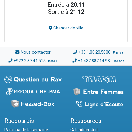
Entrée à
20:11
Sortie à
21:12
Changer de ville
Nous contacter
+33.1.80.20.5000
France
+972.2.37.41.515
+1.437.887.14.93
Israël
Canada
Raccourcis
Ressources
Paracha de la semaine
Calendrier Juif