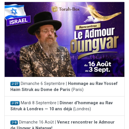
Dimanche 6 Septembre |
Hommage au Rav Yossef
J-27
Haim Sitruk au Dome de Paris
(Paris)
Mardi 8 Septembre |
Dinner d'hommage au Rav
J-29
Sitruk à Londres — 10 ans déjà
(Londres)
Dimanche 16 Août |
Venez rencontrer le Admour
J-6
de Ungvar à Natanya!