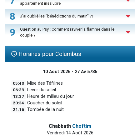
7
appartement insalubre
8
J'ai oublié les "bénédictions du matin" ?!
9
Question au Psy : Comment raviver la flamme dans le
couple ?
Horaires pour Columbus
10 Août 2026 - 27 Av 5786
05:40
Mise des Téfilines
06:39
Lever du soleil
13:37
Heure de milieu du jour
20:34
Coucher du soleil
21:16
Tombée de la nuit
Chabbath
Choftim
Vendredi 14 Août 2026