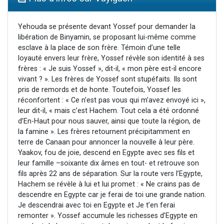
3 personnes viennent de faire un don pour Événements Torah-Box
3 personnes viennent de nous rejoindre sur WhatsApp
Yehouda se présente devant Yossef pour demander la
libération de Binyamin, se proposant lui-même comme
11 personnes viennent de demander une bénédiction
esclave à la place de son frère. Témoin d’une telle
Il reste 49 places pour étudier en groupe sur Zoom
loyauté envers leur frère, Yossef révèle son identité à ses
frères : « Je suis Yossef », dit-il, « mon père est-il encore
2 personnes viennent de nous rejoindre sur WhatsApp
vivant ? ». Les frères de Yossef sont stupéfaits. Ils sont
pris de remords et de honte. Toutefois, Yossef les
réconfortent : « Ce n’est pas vous qui m’avez envoyé ici »,
leur dit-il, « mais c’est Hachem. Tout cela a été ordonné
d’En-Haut pour nous sauver, ainsi que toute la région, de
la famine ». Les frères retournent précipitamment en
terre de Canaan pour annoncer la nouvelle à leur père.
Yaakov, fou de joie, descend en Egypte avec ses fils et
leur famille –soixante dix âmes en tout- et retrouve son
fils après 22 ans de séparation. Sur la route vers l’Egypte,
Hachem se révèle à lui et lui promet : « Ne crains pas de
descendre en Egypte car je ferai de toi une grande nation.
Je descendrai avec toi en Egypte et Je t’en ferai
remonter ». Yossef accumule les richesses d’Egypte en