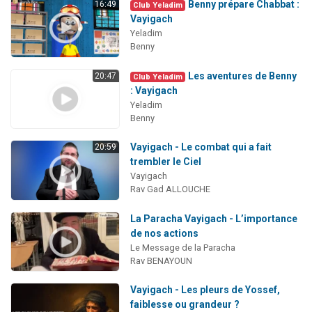
Benny prépare Chabbat :
16:49
Club Yeladim
Vayigach
Yeladim
Benny
Les aventures de Benny
20:47
Club Yeladim
: Vayigach
Yeladim
Benny
Vayigach - Le combat qui a fait
20:59
trembler le Ciel
Vayigach
Rav Gad ALLOUCHE
La Paracha Vayigach - L’importance
de nos actions
Le Message de la Paracha
Rav BENAYOUN
Vayigach - Les pleurs de Yossef,
faiblesse ou grandeur ?