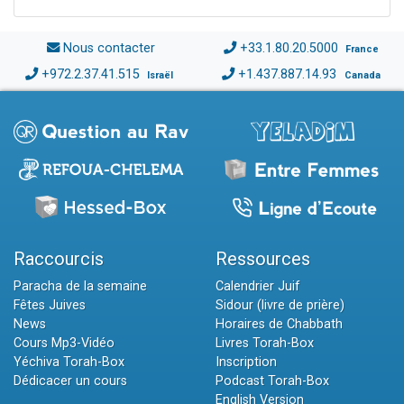
Nous contacter
+33.1.80.20.5000
France
+972.2.37.41.515
+1.437.887.14.93
Israël
Canada
Raccourcis
Ressources
Paracha de la semaine
Calendrier Juif
Fêtes Juives
Sidour (livre de prière)
News
Horaires de Chabbath
Cours Mp3-Vidéo
Livres Torah-Box
Yéchiva Torah-Box
Inscription
Dédicacer un cours
Podcast Torah-Box
English Version