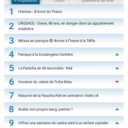
+ Populaires
Cours
Questions au Rav
1
Histoire - À bord du Titanic
2
URGENCE - Diane, 80 ans, en danger dans un appartement
insalubre
3
Mitsva en panique 😨 Arriver à l'heure à la Téfila
4
Panique à la boulangerie Cachère
5
La Paracha en 60 secondes : Réé
6
Horaires du Jeûne de Ticha Béav
7
Résumé de la Paracha Réé en animation Vidéo IA
8
Avaler son propre sang, permis ?
9
Offrez une semaine de centre aéré à un enfant orphelin