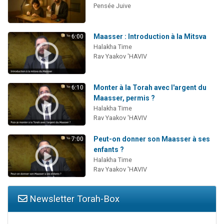
Pensée Juive
Maasser : Introduction à la Mitsva
6:00
Halakha Time
Rav Yaakov 'HAVIV
Monter à la Torah avec l'argent du
6:10
Maasser, permis ?
Halakha Time
Rav Yaakov 'HAVIV
Peut-on donner son Maasser à ses
7:00
enfants ?
Halakha Time
Rav Yaakov 'HAVIV
Newsletter Torah-Box