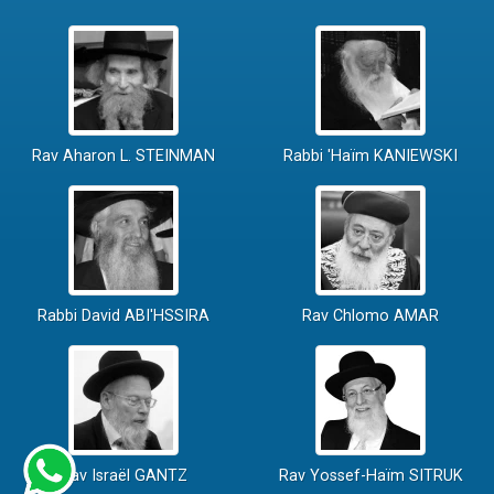
Rav Aharon L. STEINMAN
Rabbi 'Haïm KANIEWSKI
Rabbi David ABI'HSSIRA
Rav Chlomo AMAR
Rav Israël GANTZ
Rav Yossef-Haïm SITRUK