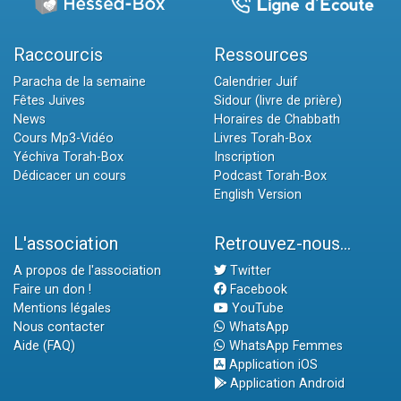
Raccourcis
Ressources
Paracha de la semaine
Calendrier Juif
Fêtes Juives
Sidour (livre de prière)
News
Horaires de Chabbath
Cours Mp3-Vidéo
Livres Torah-Box
Yéchiva Torah-Box
Inscription
Dédicacer un cours
Podcast Torah-Box
English Version
L'association
Retrouvez-nous...
A propos de l'association
Twitter
Faire un don !
Facebook
Mentions légales
YouTube
Nous contacter
WhatsApp
Aide (FAQ)
WhatsApp Femmes
Application iOS
Application Android