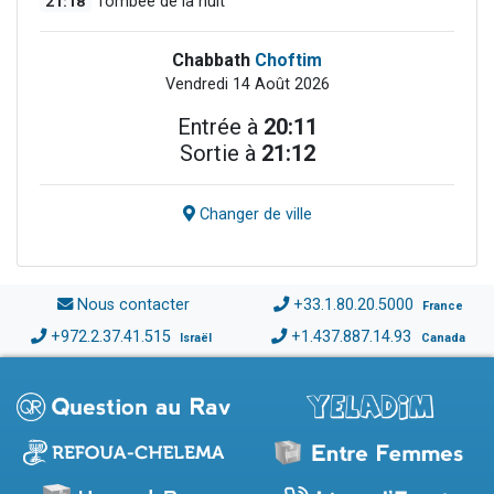
21:18
Tombée de la nuit
Chabbath
Choftim
Vendredi 14 Août 2026
Entrée à
20:11
Sortie à
21:12
Changer de ville
Nous contacter
+33.1.80.20.5000
France
+972.2.37.41.515
+1.437.887.14.93
Israël
Canada