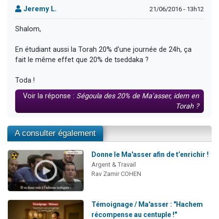
Jeremy L.
21/06/2016 - 13h12
Shalom,
En étudiant aussi la Torah 20% d'une journée de 24h, ça
fait le même effet que 20% de tseddaka ?
Toda !
Voir la réponse :
Ségoula des 20% de Ma'asser, idem en
Torah ?
A consulter également
Donne le Ma'asser afin de t’enrichir !
Argent & Travail
Rav Zamir COHEN
Témoignage / Ma'asser : "Hachem
récompense au centuple !"