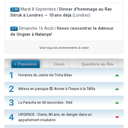
Mardi 8 Septembre |
Dinner d'hommage au Rav
J-30
Sitruk à Londres — 10 ans déjà
(Londres)
Dimanche 16 Août |
Venez rencontrer le Admour
J-7
de Ungvar à Natanya!
Voir tous les événements à venir
+ Populaires
Cours
Questions au Rav
1
Horaires du Jeûne de Ticha Béav
2
Mitsva en panique 😨 Arriver à l'heure à la Téfila
3
La Paracha en 60 secondes : Réé
4
URGENCE - Diane, 80 ans, en danger dans un
appartement insalubre