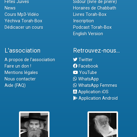
Fêtes Juives
Sidour (livre de prière)
News
Horaires de Chabbath
Cours Mp3-Vidéo
Livres Torah-Box
Yéchiva Torah-Box
Inscription
Dédicacer un cours
Podcast Torah-Box
English Version
L'association
Retrouvez-nous...
A propos de l'association
Twitter
Faire un don !
Facebook
Mentions légales
YouTube
Nous contacter
WhatsApp
Aide (FAQ)
WhatsApp Femmes
Application iOS
Application Android