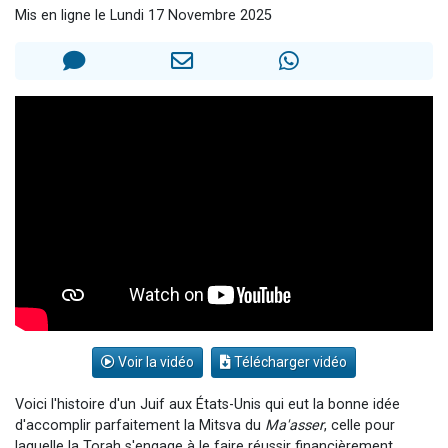
Mis en ligne le Lundi 17 Novembre 2025
61 personnes viennent de demander une bénédiction
Il reste 49 places pour étudier en groupe sur Zoom
Ariel vient de donner son Maasser
Nathaniel vient de donner son Maasser
4 personnes viennent de nous rejoindre sur WhatsApp
Voir la vidéo
Télécharger vidéo
Voici l'histoire d'un Juif aux États-Unis qui eut la bonne idée
d'accomplir parfaitement la Mitsva du
Ma'asser
, celle pour
laquelle la Torah s'engage à le faire réussir financièrement...