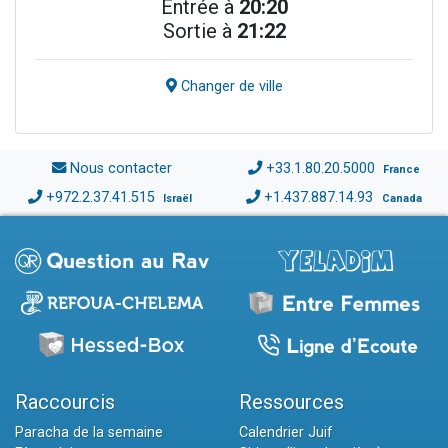
Entrée à
20:20
Sortie à
21:22
Changer de ville
Nous contacter
+33.1.80.20.5000
France
+972.2.37.41.515
+1.437.887.14.93
Israël
Canada
Raccourcis
Ressources
Paracha de la semaine
Calendrier Juif