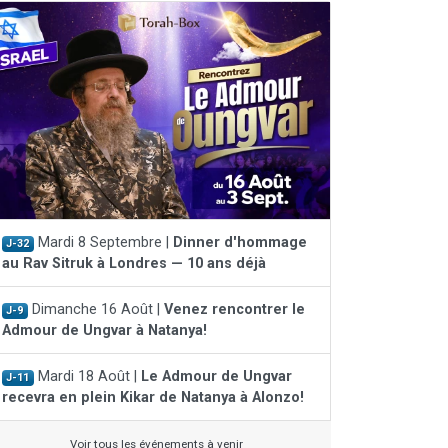
Mardi 8 Septembre |
Dinner d'hommage
J-32
au Rav Sitruk à Londres — 10 ans déjà
Dimanche 16 Août |
Venez rencontrer le
J-9
Admour de Ungvar à Natanya!
Mardi 18 Août |
Le Admour de Ungvar
J-11
recevra en plein Kikar de Natanya à Alonzo!
Voir tous les événements à venir