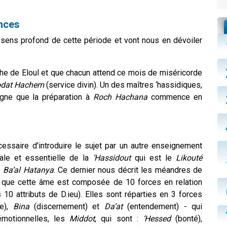
ences
 sens profond de cette période et vont nous en dévoiler
che de Eloul et que chacun attend ce mois de miséricorde
odat Hachem
(service divin). Un des maîtres ‘hassidiques,
gne que la préparation à
Roch Hachana
commence en
essaire d'introduire le sujet par un autre enseignement
ale et essentielle de la
‘Hassidout
qui est le
Likouté
e
Ba’al Hatanya
. Ce dernier nous décrit les méandres de
e que cette âme est composée de 10 forces en relation
 10 attributs de D.ieu). Elles sont réparties en 3 forces
e),
Bina
(discernement) et
Da’at
(entendement) - qui
 émotionnelles, les
Middot
, qui sont :
‘Hessed
(bonté),