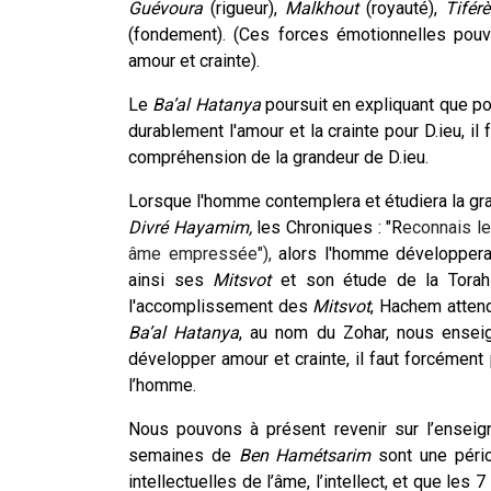
Guévoura
(rigueur),
Malkhout
(royauté),
Tifér
(fondement). (Ces forces émotionnelles pouv
amour et crainte).
Le
Ba’al Hatanya
poursuit en expliquant que pou
durablement l'amour et la crainte pour D.ieu, i
compréhension de la grandeur de D.ieu.
Lorsque l'homme contemplera et étudiera la gra
Divré Hayamim,
les Chroniques : "R
econnais le
âme empressée"),
alors l'homme développera
ainsi ses
Mitsvot
et son étude de la Torah 
l'accomplissement des
Mitsvot
, Hachem attend
Ba’al Hatanya
, au nom du Zohar, nous enseig
développer amour et crainte, il faut forcément p
l’homme.
Nous pouvons à présent revenir sur l’ense
semaines de
Ben Hamétsarim
sont une pério
intellectuelles de l’âme, l’intellect, et que les