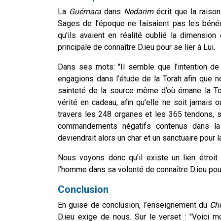
La
Guémara
dans
Nedarim
écrit que la raison
Sages de l’époque ne faisaient pas les bénéd
qu'ils avaient en réalité oublié la dimension
principale de connaître D.ieu pour se lier à Lui.
Dans ses mots: "Il semble que l’intention de
engagions dans l’étude de la Torah afin que no
sainteté de la source même d’où émane la Tor
vérité en cadeau, afin qu’elle ne soit jamais
travers les 248 organes et les 365 tendons,
commandements négatifs contenus dans la To
deviendrait alors un char et un sanctuaire pour 
Nous voyons donc qu’il existe un lien étroi
l’homme dans sa volonté de connaître D.ieu pour
Conclusion
En guise de conclusion, l’enseignement du
Ch
D.ieu exige de nous. Sur le verset : "Voici mo