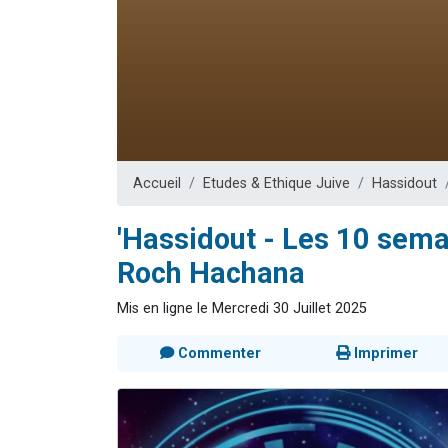
Nouvelle émis
61 personnes
Ariel vient 
Il reste 
Eva vient de
Accueil
Etudes & Ethique Juive
Hassidout
'Hassidout - Les 10 sema
Roch Hachana
Mis en ligne le Mercredi 30 Juillet 2025
Commenter
Imprimer