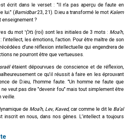
t écrit dans le verset : "Il n’a pas aperçu de faute en
 lui." (
Bamidbar
23, 21). D.ieu a transformé le mot
Kalem
rière cet enseignement ?
La Rav Pin’has Fridman explique que les 3 lettres du mot מלך (roi) sont les initiales de 3 mots :
Moa’h,
 : l’intellect, les émotions, l’action. Pour être maître de son
précédées d’une réflexion intellectuelle qui engendrera de
actions ne pourront être que vertueuses.
sraël
étaient dépourvues de conscience et de réflexion,
 malheureusement ce qu’il réussit à faire en les éprouvant
ence de D.ieu, l’homme faute. "Un homme ne faute que
 ici ne veut pas dire "devenir fou" mais tout simplement être
 veille.
 dynamique de
Moa’h
,
Lev
,
Kaved
, car comme le dit le
Ba’al
est inscrit en nous, dans nos gènes. L’intellect a toujours
nte