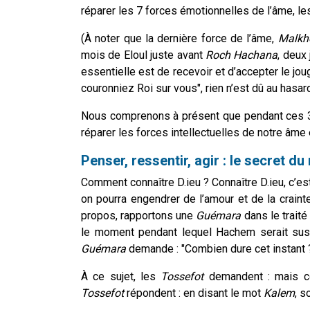
réparer les 7 forces émotionnelles de l’âme, l
(À noter que la dernière force de l’âme,
Malkh
mois de Eloul juste avant
Roch Hachana
, deux
essentielle est de recevoir et d’accepter le jo
couronniez Roi sur vous", rien n’est dû au hasard
Nous comprenons à présent que pendant ces 3 se
réparer les forces intellectuelles de notre âme 
Penser, ressentir, agir : le secret du 
Comment connaître D.ieu ? Connaître D.ieu, c’est
on pourra engendrer de l’amour et de la craint
propos, rapportons une
Guémara
dans le trait
le moment pendant lequel Hachem serait susc
Guémara
demande : "Combien dure cet instant ?
À ce sujet, les
Tossefot
demandent : mais 
Tossefot
répondent : en disant le mot
Kalem
, s