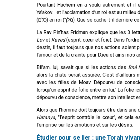
Pourtant Hachem en a voulu autrement et il es
Ya'akov… et l'acclamation d’un roi est au milieu de
(כלם) en roi (מלך). Que se cache-t-il der
Lev
et
Kaved
(esprit, cœur et foie). Dans l’ordre
destin, il faut toujours que nos actions soient 
l’amour et de la crainte pour D.ieu et ainsi nos 
Bil’am, lui, savait que si les actions des
Bné I
alors la chute serait assurée. C’est d’ailleurs
avec les filles de Moav. Dépourvu de consci
lorsqu’un esprit de folie entre en lui." La folie
dépourvu de conscience, mettre son intellect en
Alors que l’homme doit toujours être dans une
Hatanya
, "l’esprit contrôle le cœur", et cela 
l’emprise sur les émotions et sur les désirs.
Étudier pour se lier : une Torah viva