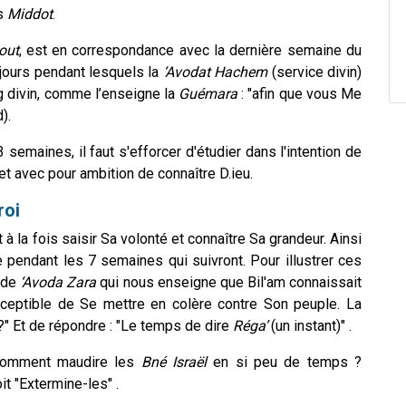
es
Middot
.
out
, est en correspondance avec la dernière semaine du
 jours pendant lesquels la
‘Avodat Hachem
(service divin)
ug divin, comme l’enseigne la
Guémara
: "afin que vous Me
).
maines, il faut s'efforcer d'étudier dans l'intention de
et avec pour ambition de connaître D.ieu.
roi
 à la fois saisir Sa volonté et connaître Sa grandeur. Ainsi
e pendant les 7 semaines qui suivront. Pour illustrer ces
é de
‘Avoda Zara
qui nous enseigne que Bil'am connaissait
eptible de Se mettre en colère contre Son peuple. La
" Et de répondre : "Le temps de dire
Réga’
(un instant)" .
comment maudire les
Bné Israël
en si peu de temps ?
oit "Extermine-les" .