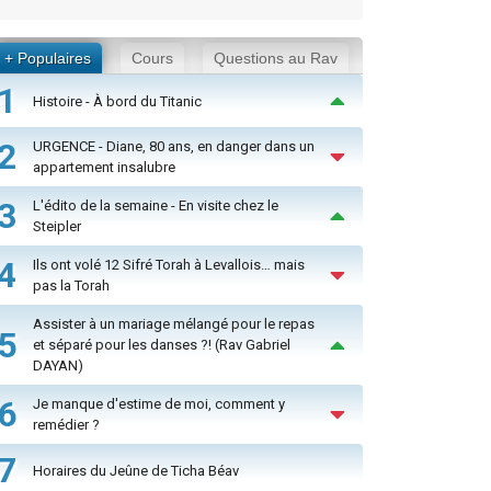
+ Populaires
Cours
Questions au Rav
1
Histoire - À bord du Titanic
2
URGENCE - Diane, 80 ans, en danger dans un
appartement insalubre
3
L'édito de la semaine - En visite chez le
Steipler
4
Ils ont volé 12 Sifré Torah à Levallois… mais
pas la Torah
Assister à un mariage mélangé pour le repas
5
et séparé pour les danses ?! (Rav Gabriel
DAYAN)
6
Je manque d'estime de moi, comment y
remédier ?
7
Horaires du Jeûne de Ticha Béav