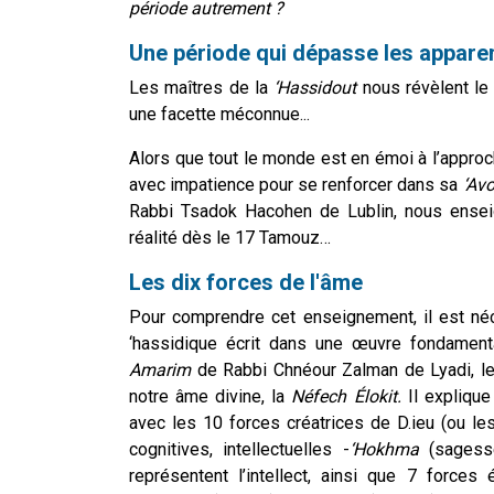
période autrement ?
Une période qui dépasse les appar
Les maîtres de la
‘Hassidout
nous révèlent le
une facette méconnue...
Alors que tout le monde est en émoi à l’appro
avec impatience pour se renforcer dans sa
‘Av
Rabbi Tsadok Hacohen de Lublin, nous ensei
réalité dès le 17 Tamouz…
Les dix forces de l'âme
Pour comprendre cet enseignement, il est néc
‘hassidique écrit dans une œuvre fondament
Amarim
de Rabbi Chnéour Zalman de Lyadi, l
notre âme divine, la
Néfech Élokit.
Il expliqu
avec les 10 forces créatrices de D.ieu (ou les
cognitives, intellectuelles -
‘Hokhma
(sagess
représentent l’intellect, ainsi que 7 forces