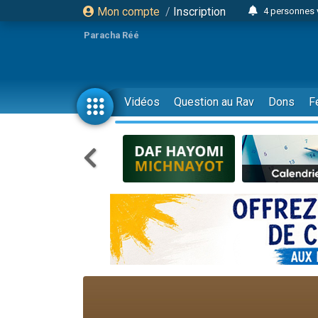
Mon compte
/
Inscription
4 personnes 
3 personnes 
Paracha Réé
Odaya vient 
3 personn
3 personn
Vidéos
Question au Rav
Dons
F
13 personnes
2 personnes 
30 perso
Il reste 
12 nouve
3 personnes 
2 personnes 
3 personnes 
2 nouvel
8 personn