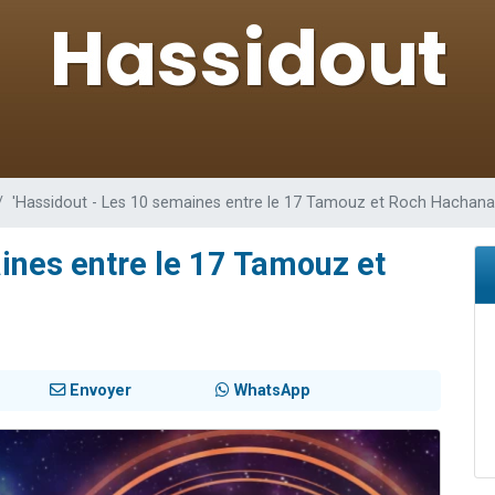
sion radio : Visions de grandeur n°104 : Le Chabbath et le Birkat Hamazone à 
 viennent de demander une bénédiction
de donner son Maasser
49 places pour étudier en groupe sur Zoom
 donner son Maasser
'Hassidout - Les 10 semaines entre le 17 Tamouz et Roch Hachana
ines entre le 17 Tamouz et
Envoyer
WhatsApp