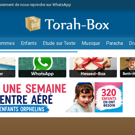
viennent de nous rejoindre sur WhatsApp
viennent de nous rejoindre sur WhatsApp
de donner son Maasser
es viennent de faire un don pour 5 jours de vacances aux Orphelins
es viennent de faire un don pour Diane, 80 ans, dans un appartement insalub
emmes
Enfants
Etude sur Texte
Musique
Paracha
Di
 viennent de demander une bénédiction
viennent de nous rejoindre sur WhatsApp
nnes viennent de faire un don pour Sauvez la jambe de Yohan
49 places pour étudier en groupe sur Zoom
lles musiques dans Torah-Box Music
viennent de nous rejoindre sur WhatsApp
viennent de nous rejoindre sur WhatsApp
viennent de nous rejoindre sur WhatsApp
les musiques dans Torah-Box Music
es viennent de faire un don pour Tsédaka : pauvres d'Israel