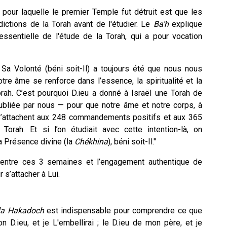
 pour laquelle le premier Temple fut détruit est que les
ictions de la Torah avant de l'étudier. Le
Ba’h
explique
 essentielle de l'étude de la Torah, qui a pour vocation
 Sa Volonté (béni soit-Il) a toujours été que nous nous
tre âme se renforce dans l’essence, la spiritualité et la
ah. C’est pourquoi D.ieu a donné à Israël une Torah de
 oubliée par nous — pour que notre âme et notre corps, à
 s’attachent aux 248 commandements positifs et aux 365
rah. Et si l’on étudiait avec cette intention-là, on
la Présence divine (la
Chékhina
), béni soit-Il."
t entre ces 3 semaines et l’engagement authentique de
 s’attacher à Lui.
la Hakadoch
est indispensable pour comprendre ce que
n D.ieu, et je L'embellirai ; le D.ieu de mon père, et je