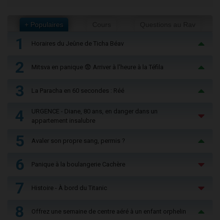
+ Populaires
Cours
Questions au Rav
1
Horaires du Jeûne de Ticha Béav
2
Mitsva en panique 😨 Arriver à l'heure à la Téfila
3
La Paracha en 60 secondes : Réé
4
URGENCE - Diane, 80 ans, en danger dans un
appartement insalubre
5
Avaler son propre sang, permis ?
6
Panique à la boulangerie Cachère
7
Histoire - À bord du Titanic
8
Offrez une semaine de centre aéré à un enfant orphelin