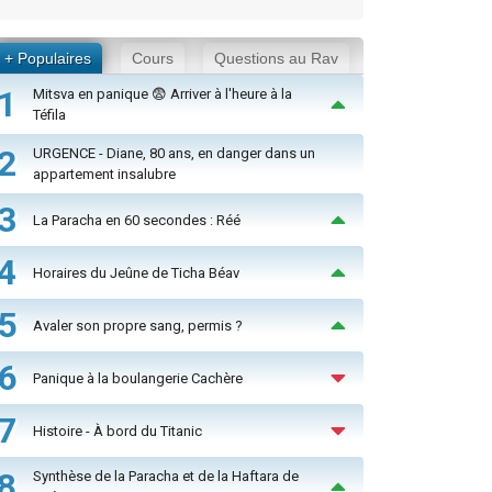
+ Populaires
Cours
Questions au Rav
1
Mitsva en panique 😨 Arriver à l'heure à la
Téfila
2
URGENCE - Diane, 80 ans, en danger dans un
appartement insalubre
3
La Paracha en 60 secondes : Réé
4
Horaires du Jeûne de Ticha Béav
5
Avaler son propre sang, permis ?
6
Panique à la boulangerie Cachère
7
Histoire - À bord du Titanic
8
Synthèse de la Paracha et de la Haftara de