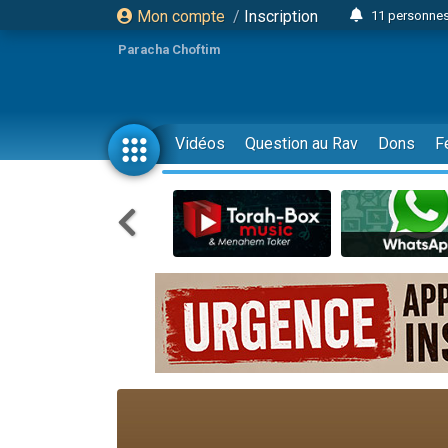
Mon compte
/
Inscription
11 personnes
3 personn
Paracha Choftim
Il reste 
2 personnes 
29 personnes
Vidéos
Question au Rav
Dons
F
Il reste 
2 personnes 
6 personnes 
4 personn
2 personn
17 personnes
4 personnes 
Il reste 
Eva vient de
4 personnes 