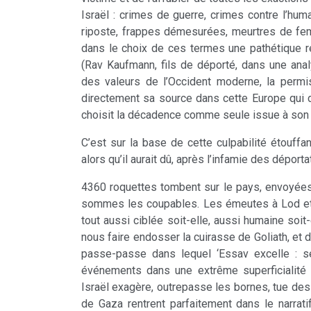
Israël : crimes de guerre, crimes contre l’hu
riposte, frappes démesurées, meurtres de fem
dans le choix de ces termes une pathétique ren
(Rav Kaufmann, fils de déporté, dans une an
des valeurs de l’Occident moderne, la permi
directement sa source dans cette Europe qui 
choisit la décadence comme seule issue à son
C’est sur la base de cette culpabilité étouffan
alors qu’il aurait dû, après l’infamie des dépor
4360 roquettes tombent sur le pays, envoyées p
sommes les coupables. Les émeutes à Lod et à
tout aussi ciblée soit-elle, aussi humaine soit-
nous faire endosser la cuirasse de Goliath, et 
passe-passe dans lequel ‘Essav excelle : s
événements dans une extrême superficialité e
Israël exagère, outrepasse les bornes, tue des
de Gaza rentrent parfaitement dans le narrati