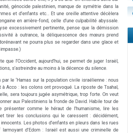
manité, génocide palestinien, manque de symétrie dans la
mes et d’enfants etc… Et une oreille attentive décèlera
gaine en arrière-fond, celle d’une culpabilité abyssale.
alyse excessivement pertinente, pense que la démission
ssivité à outrance, la déliquescence des mœurs prend
dorénavant ne pourra plus se regarder dans une glace et
 impasse.)
te que l’Occident, aujourd’hui, se permet de juger Israël,
tations, s’astreindre au moins à la décence du silence.
ar le ‘Hamas sur la population civile israélienne : nous
 Acco : les colons ont provoqué. La riposte de Tsahal,
elle, sera toujours jugée asymétrique, trop forte. On veut
donner aux Palestiniens la fronde de David. Habile tour de
e présenter comme le héraut de l’humanisme, lire les
t tirer les conclusions qui le caressent : décidément,
 innocents. Les photos d’enfants en pleurs dans les rues
f larmoyant d’Edom : Israël est aussi une criminelle de