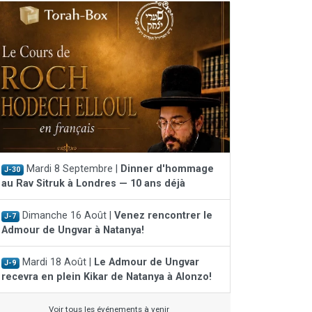
Mardi 8 Septembre |
Dinner d'hommage
J-30
au Rav Sitruk à Londres — 10 ans déjà
Dimanche 16 Août |
Venez rencontrer le
J-7
Admour de Ungvar à Natanya!
Mardi 18 Août |
Le Admour de Ungvar
J-9
recevra en plein Kikar de Natanya à Alonzo!
Voir tous les événements à venir