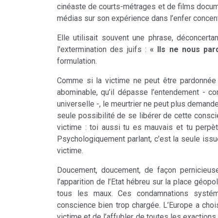
cinéaste de courts-métrages et de films docum
médias sur son expérience dans l’enfer concen
Elle utilisait souvent une phrase, déconcerta
l'extermination des juifs :
« Ils ne nous par
formulation.
Comme si la victime ne peut être pardonnée d
abominable, qu’il dépasse l’entendement - co
universelle -, le meurtrier ne peut plus demande
seule possibilité de se libérer de cette conscie
victime : toi aussi tu es mauvais et tu perp
Psychologiquement parlant, c’est la seule issue 
victime.
Doucement, doucement, de façon pernicieuse
l’apparition de l’Etat hébreu sur la place géop
tous les maux. Ces condamnations systéma
conscience bien trop chargée. L’Europe a choi
victime et de l’affubler de toutes les exactions