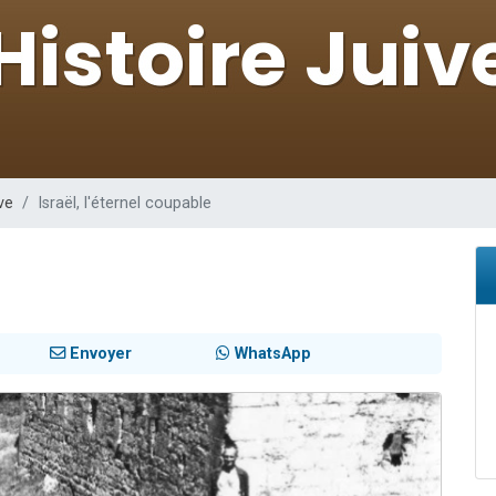
viennent de nous rejoindre sur WhatsApp
es viennent de faire un don pour 5 jours de vacances aux Orphelins
de donner son Maasser
 viennent de demander une bénédiction
viennent de nous rejoindre sur WhatsApp
ve
Israël, l'éternel coupable
Envoyer
WhatsApp