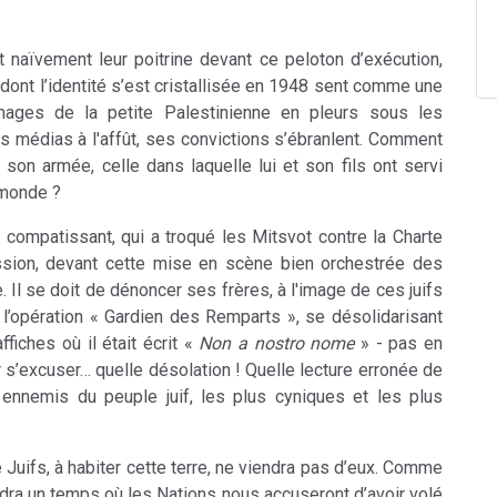
 naïvement leur poitrine devant ce peloton d’exécution,
c dont l’identité s’est cristallisée en 1948 sent comme une
images de la petite Palestinienne en pleurs sous les
 médias à l'affût, ses convictions s’ébranlent. Comment
 son armée, celle dans laquelle lui et son fils ont servi
u monde ?
 compatissant, qui a troqué les Mitsvot contre la Charte
sion, devant cette mise en scène bien orchestrée des
. Il se doit de dénoncer ses frères, à l'image de ces juifs
 l’opération « Gardien des Remparts », se désolidarisant
ffiches où il était écrit «
Non a nostro nome
» - pas en
 s’excuser… quelle désolation ! Quelle lecture erronée de
 ennemis du peuple juif, les plus cyniques et les plus
 Juifs, à habiter cette terre, ne viendra pas d’eux. Comme
endra un temps où les Nations nous accuseront d’avoir volé