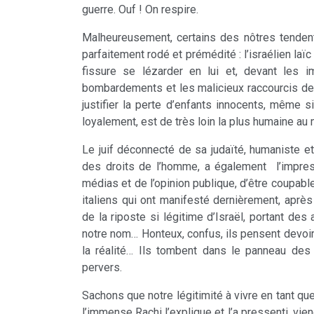
guerre. Ouf ! On respire.
Malheureusement, certains des nôtres tendent
parfaitement rodé et prémédité : l’israélien laï
fissure se lézarder en lui et, devant les 
bombardements et les malicieux raccourcis des
justifier la perte d’enfants innocents, même si
loyalement, est de très loin la plus humaine a
Le juif déconnecté de sa judaïté, humaniste et
des droits de l’homme, a également l’impres
médias et de l’opinion publique, d’être coupable
italiens qui ont manifesté dernièrement, après
de la riposte si légitime d’Israël, portant des a
notre nom… Honteux, confus, ils pensent devoir
la réalité… Ils tombent dans le panneau des
pervers.
Sachons que notre légitimité à vivre en tant que
l’immense Rachi l’explique et l’a pressenti, vi