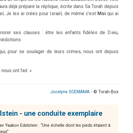
 aura déjà préparé la réplique, écrite dans Sa Torah depuis
el, Je les ai créés pour Israël, de même c’est
Moi
qui ai
onorer ses clauses : être les enfants fidèles de D.ieu,
nédictions.
ui, pour se soulager de leurs crimes, nous ont depuis
 nous ont fait. »
Jocelyne SCEMAMA
- © Torah-Box
stein - une conduite exemplaire
av Yaakov Edelstein : “Une échelle dont les pieds étaient à
ieux”