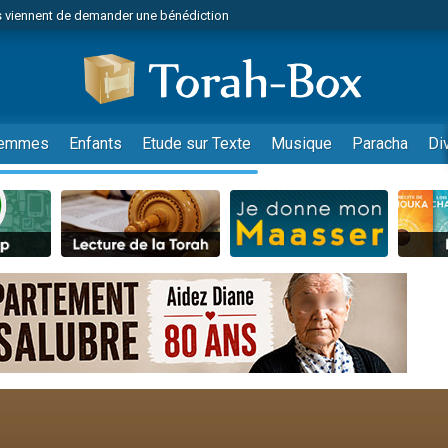
 viennent de demander une bénédiction
es viennent de faire un don pour Diane, 80 ans, dans un appartement insalub
49 places pour étudier en groupe sur Zoom
viennent de nous rejoindre sur WhatsApp
 viennent de demander une bénédiction
emmes
Enfants
Etude sur Texte
Musique
Paracha
Di
49 places pour étudier en groupe sur Zoom
viennent de nous rejoindre sur WhatsApp
viennent de nous rejoindre sur WhatsApp
es viennent de faire un don pour Reloger Rivka, 6 enfants, victime de violences
es viennent de faire un don pour 1 Journée de Vacances Pour les Enfants
 viennent de demander une bénédiction
viennent de nous rejoindre sur WhatsApp
49 places pour étudier en groupe sur Zoom
 donner son Maasser
viennent de nous rejoindre sur WhatsApp