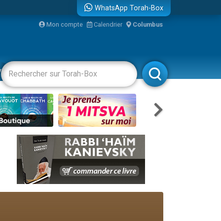
WhatsApp Torah-Box
re
Mon compte
Calendrier
Columbus
vertissements
Livres
Rabbanim
...