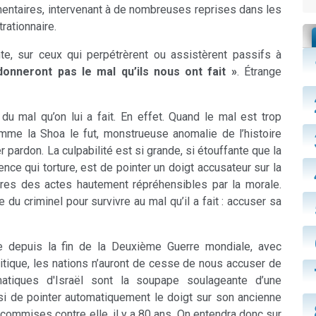
entaires, intervenant à de nombreuses reprises dans les
trationnaire.
nte, sur ceux qui perpétrèrent ou assistèrent passifs à
donneront pas le mal qu’ils nous ont fait »
. Étrange
u mal qu’on lui a fait. En effet. Quand le mal est trop
mme la Shoa le fut, monstrueuse anomalie de l’histoire
r pardon. La culpabilité est si grande, si étouffante que la
nce qui torture, est de pointer un doigt accusateur sur la
ètres des actes hautement répréhensibles par la morale.
du criminel pour survivre au mal qu’il a fait : accuser sa
 depuis la fin de la Deuxième Guerre mondiale, avec
olitique, les nations n’auront de cesse de nous accuser de
tiques d'Israël sont la soupape soulageante d’une
si de pointer automatiquement le doigt sur son ancienne
 commises contre elle, il y a 80 ans. On entendra donc sur