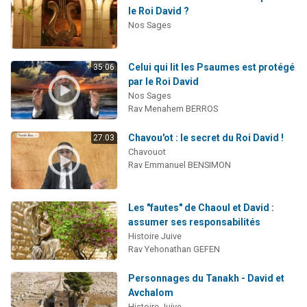
le Roi David ?
Nos Sages
Celui qui lit les Psaumes est protégé
35:06
par le Roi David
Nos Sages
Rav Menahem BERROS
Chavou'ot : le secret du Roi David !
27:03
Chavouot
Rav Emmanuel BENSIMON
Les "fautes" de Chaoul et David :
assumer ses responsabilités
Histoire Juive
Rav Yehonathan GEFEN
Personnages du Tanakh - David et
Avchalom
Histoire Juive