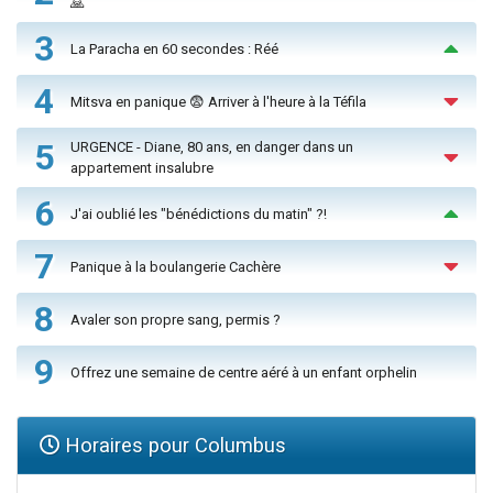
🙏
3
La Paracha en 60 secondes : Réé
4
Mitsva en panique 😨 Arriver à l'heure à la Téfila
5
URGENCE - Diane, 80 ans, en danger dans un
appartement insalubre
6
J'ai oublié les "bénédictions du matin" ?!
7
Panique à la boulangerie Cachère
8
Avaler son propre sang, permis ?
9
Offrez une semaine de centre aéré à un enfant orphelin
Horaires pour Columbus