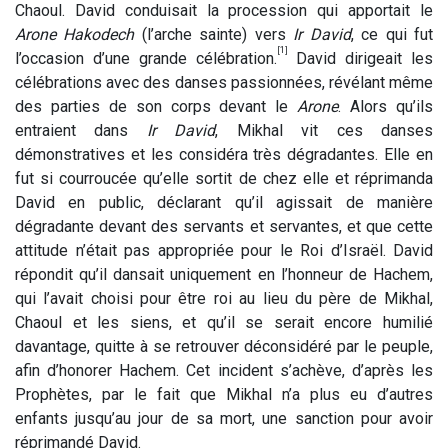
Chaoul. David conduisait la procession qui apportait le
Arone Hakodech
(l’arche sainte) vers
Ir David
, ce qui fut
[1]
l’occasion d’une grande célébration.
David dirigeait les
célébrations avec des danses passionnées, révélant même
des parties de son corps devant le
Arone
. Alors qu’ils
entraient dans
Ir David
, Mikhal vit ces danses
démonstratives et les considéra très dégradantes. Elle en
fut si courroucée qu’elle sortit de chez elle et réprimanda
David en public, déclarant qu’il agissait de manière
dégradante devant des servants et servantes, et que cette
attitude n’était pas appropriée pour le Roi d’Israël. David
répondit qu’il dansait uniquement en l’honneur de Hachem,
qui l’avait choisi pour être roi au lieu du père de Mikhal,
Chaoul et les siens, et qu’il se serait encore humilié
davantage, quitte à se retrouver déconsidéré par le peuple,
afin d’honorer Hachem. Cet incident s’achève, d’après les
Prophètes, par le fait que Mikhal n’a plus eu d’autres
enfants jusqu’au jour de sa mort, une sanction pour avoir
réprimandé David.