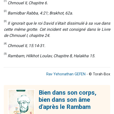
[1]
Chmouel II, Chapitre 6.
[2]
Bamidbar Rabba, 4:21; Brakhot, 62a.
[3]
Il ignorait que le roi David s’était dissimulé à sa vue dans
cette même grotte. Cet incident est consigné dans le Livre
de Chmouel I, chapitre 24.
[4]
Chmouel II, 15:14-31.
[5]
Rambam, Hilkhot Loulav, Chapitre 8, Halakha 15.
Rav Yehonathan GEFEN
- © Torah-Box
Bien dans son corps,
bien dans son âme
d'après le Rambam