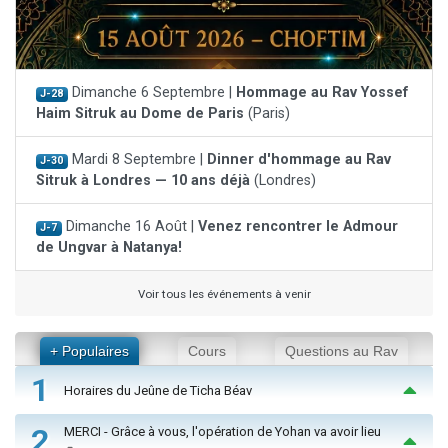
Dimanche 6 Septembre |
Hommage au Rav Yossef
J-28
Haim Sitruk au Dome de Paris
(Paris)
Mardi 8 Septembre |
Dinner d'hommage au Rav
J-30
Sitruk à Londres — 10 ans déjà
(Londres)
Dimanche 16 Août |
Venez rencontrer le Admour
J-7
de Ungvar à Natanya!
Voir tous les événements à venir
+ Populaires
Cours
Questions au Rav
1
Horaires du Jeûne de Ticha Béav
2
MERCI - Grâce à vous, l'opération de Yohan va avoir lieu