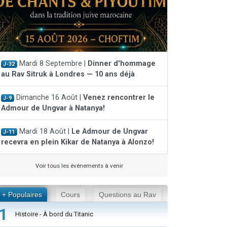
Mardi 8 Septembre |
Dinner d'hommage
J-32
au Rav Sitruk à Londres — 10 ans déjà
Dimanche 16 Août |
Venez rencontrer le
J-9
Admour de Ungvar à Natanya!
Mardi 18 Août |
Le Admour de Ungvar
J-11
recevra en plein Kikar de Natanya à Alonzo!
Voir tous les événements à venir
+ Populaires
Cours
Questions au Rav
1
Histoire - À bord du Titanic