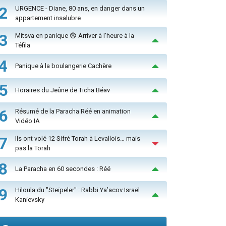
2
URGENCE - Diane, 80 ans, en danger dans un
appartement insalubre
3
Mitsva en panique 😨 Arriver à l'heure à la
Téfila
4
Panique à la boulangerie Cachère
5
Horaires du Jeûne de Ticha Béav
6
Résumé de la Paracha Réé en animation
Vidéo IA
7
Ils ont volé 12 Sifré Torah à Levallois… mais
pas la Torah
8
La Paracha en 60 secondes : Réé
9
Hiloula du "Steïpeler" : Rabbi Ya’acov Israël
Kanievsky