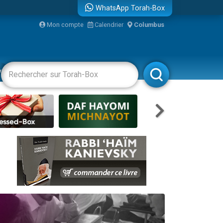
WhatsApp Torah-Box
...
Mon compte
Calendrier
Columbus
vertissements
Livres
Rabbanim
bre