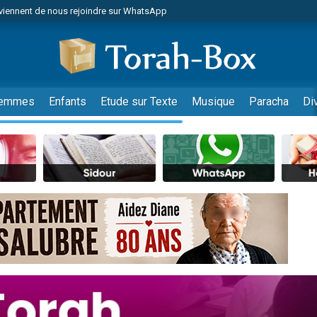
viennent de nous rejoindre sur WhatsApp
es viennent de faire un don pour Reloger Rivka, 6 enfants, victime de violences
es viennent de faire un don pour 1 Journée de Vacances Pour les Enfants
 viennent de demander une bénédiction
viennent de nous rejoindre sur WhatsApp
emmes
Enfants
Etude sur Texte
Musique
Paracha
Di
49 places pour étudier en groupe sur Zoom
nes viennent de faire un don pour Diane, 80 ans, dans un appartement insalu
 donner son Maasser
viennent de nous rejoindre sur WhatsApp
viennent de nous rejoindre sur WhatsApp
es viennent de faire un don pour 5 jours de vacances aux Orphelins
de donner son Maasser
 viennent de demander une bénédiction
viennent de nous rejoindre sur WhatsApp
nnes viennent de faire un don pour Sauvez la jambe de Yohan