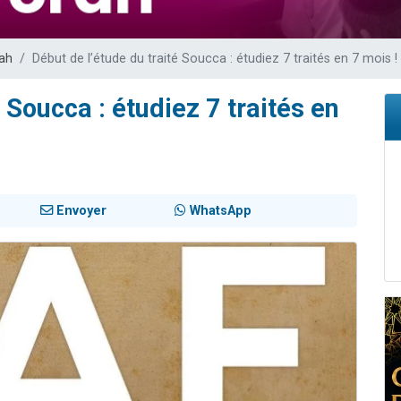
49 places pour étudier en groupe sur Zoom
lles musiques dans Torah-Box Music
ah
Début de l’étude du traité Soucca : étudiez 7 traités en 7 mois !
viennent de nous rejoindre sur WhatsApp
viennent de nous rejoindre sur WhatsApp
 Soucca : étudiez 7 traités en
viennent de nous rejoindre sur WhatsApp
Envoyer
WhatsApp