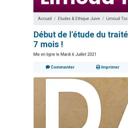
Il reste 
12 nouve
Accueil
Etudes & Ethique Juive
Limoud Tor
3 personnes 
2 personnes 
Début de l’étude du traité
2 personnes 
7 mois !
Mis en ligne le Mardi 6 Juillet 2021
Commenter
Imprimer