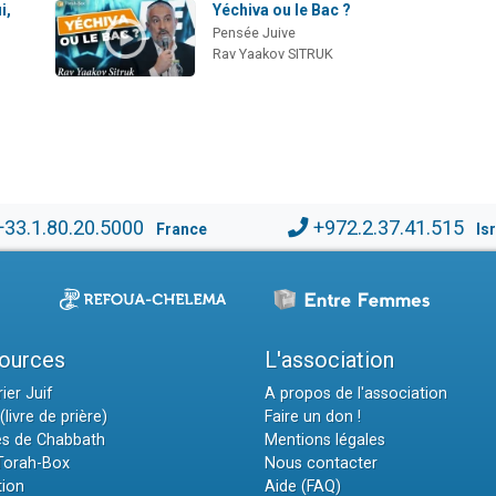
i,
Yéchiva ou le Bac ?
Pensée Juive
Rav Yaakov SITRUK
+33.1.80.20.5000
+972.2.37.41.515
France
Is
ources
L'association
ier Juif
A propos de l'association
(livre de prière)
Faire un don !
es de Chabbath
Mentions légales
 Torah-Box
Nous contacter
tion
Aide (FAQ)