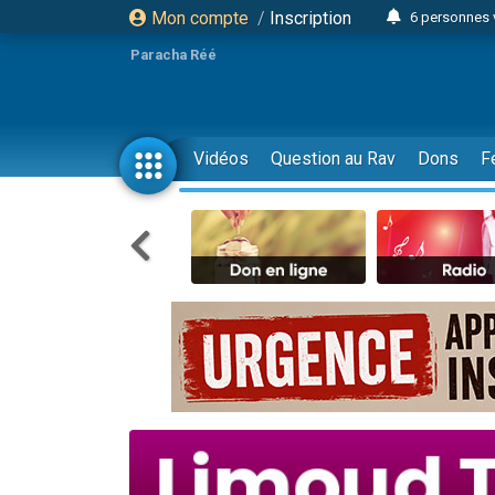
Mon compte
/
Inscription
6 personnes 
4 personn
Paracha Réé
2 personn
17 personnes
4 personnes 
Vidéos
Question au Rav
Dons
F
Il reste 
23 person
Eva vient de
4 personnes 
3 personnes 
3 personn
Odaya vient 
13 personnes
2 personnes 
30 perso