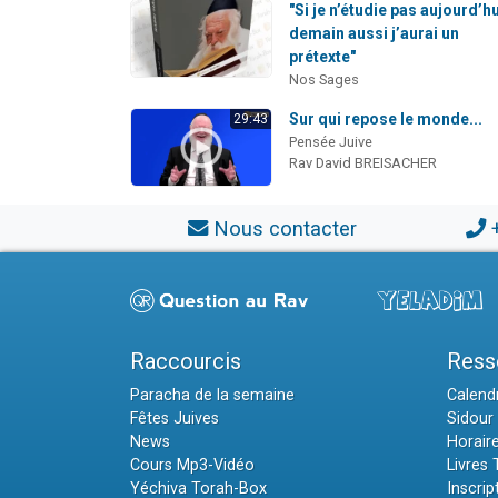
"Si je n’étudie pas aujourd’hu
demain aussi j’aurai un
prétexte"
Nos Sages
Sur qui repose le monde...
29:43
Pensée Juive
Rav David BREISACHER
Nous contacter
Raccourcis
Ress
Paracha de la semaine
Calendr
Fêtes Juives
Sidour 
News
Horair
Cours Mp3-Vidéo
Livres
Yéchiva Torah-Box
Inscrip