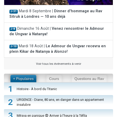
Mardi 8 Septembre |
Dinner d'hommage au Rav
J-31
Sitruk à Londres — 10 ans déjà
Dimanche 16 Août |
Venez rencontrer le Admour
J-8
de Ungvar à Natanya!
Mardi 18 Août |
Le Admour de Ungvar recevra en
J-10
plein Kikar de Natanya à Alonzo!
Voir tous les événements à venir
+ Populaires
Cours
Questions au Rav
1
Histoire - À bord du Titanic
2
URGENCE - Diane, 80 ans, en danger dans un appartement
insalubre
3
Mitsva en panique 😨 Arriver à l'heure à la Téfila