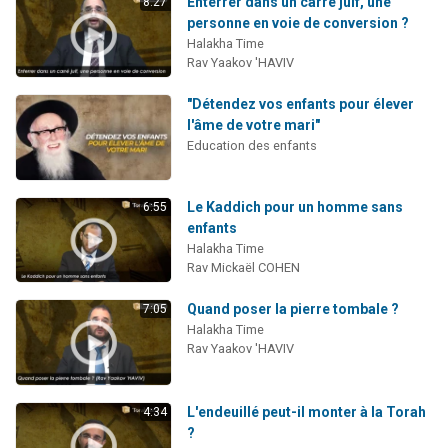
Enterrer dans un carré juif, une
8:27
personne en voie de conversion ?
Halakha Time
Rav Yaakov 'HAVIV
"Détendez vos enfants pour élever
l'âme de votre mari"
Education des enfants
Le Kaddich pour un homme sans
6:55
enfants
Halakha Time
Rav Mickaël COHEN
Quand poser la pierre tombale ?
7:05
Halakha Time
Rav Yaakov 'HAVIV
L'endeuillé peut-il monter à la Torah
4:34
?