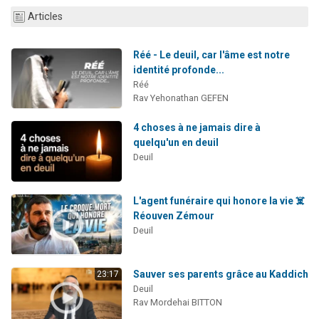
13 personnes viennent de demander une bénédiction
Articles
30 personnes viennent de faire un don pour Sauvez la jambe de Yohan
Réé - Le deuil, car l'âme est notre
Il reste 49 places pour étudier en groupe sur Zoom
identité profonde...
12 nouvelles musiques dans Torah-Box Music
Réé
Rav Yehonathan GEFEN
29 personnes viennent de demander une bénédiction
4 choses à ne jamais dire à
quelqu'un en deuil
Deuil
L'agent funéraire qui honore la vie ☠️
Réouven Zémour
Deuil
Sauver ses parents grâce au Kaddich
23:17
Deuil
Rav Mordehai BITTON