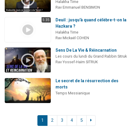
Halakha Time
Rav Emmanuel BENSIMON
Deuil : jusqu'à quand célèbre-t-on la
5:35
Hazkara ?
Halakha Time
Rav Mickaël COHEN
Sens De La Vie & Réincarnation
Les cours du lundi du Grand Rabbin Sitruk
Rav Yossef-Haïm SITRUK
Le secret de la résurrection des
morts
Temps Messianique
1
2
3
4
5