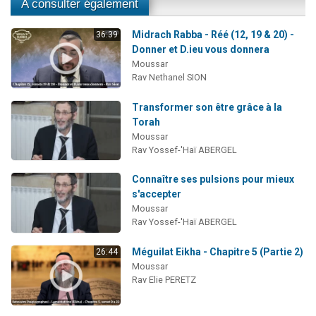
A consulter également
Midrach Rabba - Réé (12, 19 & 20) -
36:39
Donner et D.ieu vous donnera
Moussar
Rav Nethanel SION
Transformer son être grâce à la
Torah
Moussar
Rav Yossef-'Haï ABERGEL
Connaître ses pulsions pour mieux
s'accepter
Moussar
Rav Yossef-'Haï ABERGEL
Méguilat Eikha - Chapitre 5 (Partie 2)
26:44
Moussar
Rav Elie PERETZ