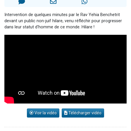
Nouvelle émission radio : Visions de grandeur n°104 : Le Chabbath et le Birkat Hamazone à travers le temps
61 personnes viennent de demander une bénédiction
Intervention de quelques minutes par le Rav Yehia Benchetrit
devant un public non-juif hilare, venu réfléchir pour progresser
Ariel vient de donner son Maasser
dans leur statut d'homme de ce monde. Hilare !
Il reste 49 places pour étudier en groupe sur Zoom
Eva vient de donner son Maasser
Voir la vidéo
Télécharger vidéo