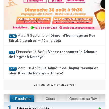
Mardi 8 Septembre |
Dinner d'hommage au Rav
J-32
Sitruk à Londres — 10 ans déjà
Dimanche 16 Août |
Venez rencontrer le Admour
J-9
de Ungvar à Natanya!
Mardi 18 Août |
Le Admour de Ungvar recevra en
J-11
plein Kikar de Natanya à Alonzo!
Voir tous les événements à venir
+ Populaires
Cours
Questions au Rav
1
Histoire - À bord du Titanic