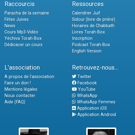
Raccourcis
Ressources
Paracha de la semaine
Calendrier Juif
Fêtes Juives
Sidour (livre de prière)
News
Horaires de Chabbath
Cours Mp3-Vidéo
Livres Torah-Box
Yéchiva Torah-Box
Inscription
Dédicacer un cours
Podcast Torah-Box
English Version
L'association
Retrouvez-nous...
A propos de l'association
Twitter
Faire un don !
Facebook
Mentions légales
YouTube
Nous contacter
WhatsApp
Aide (FAQ)
WhatsApp Femmes
Application iOS
Application Android