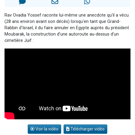
Il reste 49 places pour étudier en groupe sur Zoom
12 nouvelles musiques dans Torah-Box Music
Rav Ovadia Yossef raconte lui-même une anecdote qu'il a vécu
(28 ans environ avant son décès) lorsqu'en tant que Grand-
3 personnes viennent de nous rejoindre sur WhatsApp
Rabbin d'Israel, il du faire annuler en Egypte auprès du président
2 personnes viennent de nous rejoindre sur WhatsApp
Moubarak, la construction d'une autoroute au-dessus d'un
cimetière Juif :
2 personnes viennent de nous rejoindre sur WhatsApp
Voir la vidéo
Télécharger vidéo