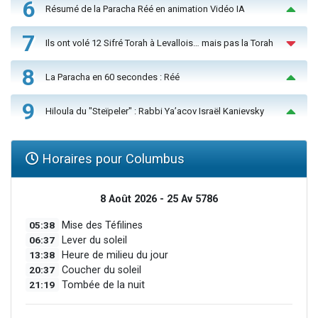
6
Résumé de la Paracha Réé en animation Vidéo IA
7
Ils ont volé 12 Sifré Torah à Levallois… mais pas la Torah
8
La Paracha en 60 secondes : Réé
9
Hiloula du "Steïpeler" : Rabbi Ya’acov Israël Kanievsky
Horaires pour Columbus
8 Août 2026 - 25 Av 5786
05:38
Mise des Téfilines
06:37
Lever du soleil
13:38
Heure de milieu du jour
20:37
Coucher du soleil
21:19
Tombée de la nuit