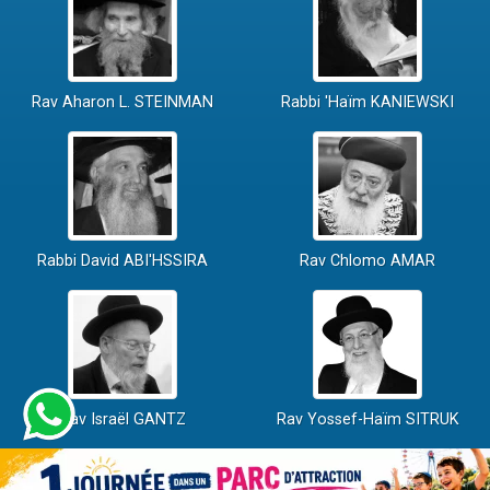
Rav Aharon L. STEINMAN
Rabbi 'Haïm KANIEWSKI
Rabbi David ABI'HSSIRA
Rav Chlomo AMAR
Rav Israël GANTZ
Rav Yossef-Haïm SITRUK