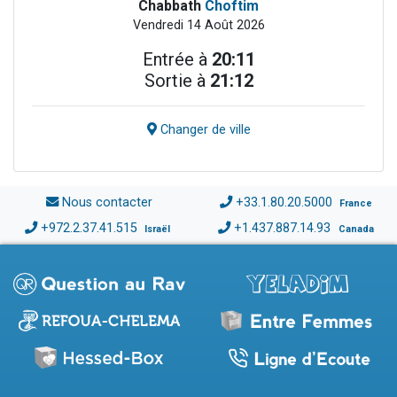
Chabbath
Choftim
Vendredi 14 Août 2026
Entrée à
20:11
Sortie à
21:12
Changer de ville
Nous contacter
+33.1.80.20.5000
France
+972.2.37.41.515
+1.437.887.14.93
Israël
Canada