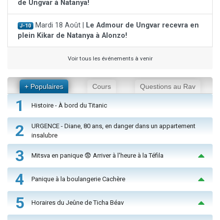
de Ungvar à Natanya!
Mardi 18 Août |
Le Admour de Ungvar recevra en
J-10
plein Kikar de Natanya à Alonzo!
Voir tous les événements à venir
+ Populaires
Cours
Questions au Rav
1
Histoire - À bord du Titanic
2
URGENCE - Diane, 80 ans, en danger dans un appartement
insalubre
3
Mitsva en panique 😨 Arriver à l'heure à la Téfila
4
Panique à la boulangerie Cachère
5
Horaires du Jeûne de Ticha Béav