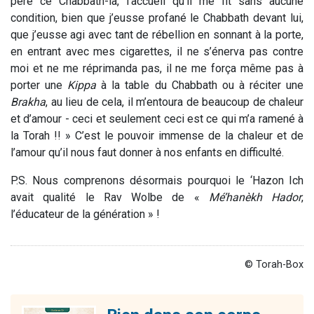
père ce Chabbath-là, l’accueil qu’il me fit sans aucune
condition, bien que j’eusse profané le Chabbath devant lui,
que j’eusse agi avec tant de rébellion en sonnant à la porte,
en entrant avec mes cigarettes, il ne s’énerva pas contre
moi et ne me réprimanda pas, il ne me força même pas à
porter une
Kippa
à la table du Chabbath ou à réciter une
Brakha
, au lieu de cela, il m’entoura de beaucoup de chaleur
et d’amour - ceci et seulement ceci est ce qui m’a ramené à
la Torah !! » C’est le pouvoir immense de la chaleur et de
l’amour qu’il nous faut donner à nos enfants en difficulté.
P.S. Nous comprenons désormais pourquoi le ‘Hazon Ich
avait qualité le Rav Wolbe de «
Mé’hanèkh Hador
,
l’éducateur de la génération » !
© Torah-Box