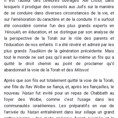
Il est l’auteur des célèbres ouvrages
‘Alé Chour
, dans
lesquels il prodigue des conseils aux Juifs sur la manière
de se conduire dans diverses circonstances de la vie, et
sur l’amélioration du caractère et de la conduite. Il a surtout
été considéré comme l’un des plus grands experts en
‘Hinoukh
, en éducation, et se distingue par son analyse de
la perspective de la Torah sur le rôle des parents et
l’éducation de nos enfants.
Il a été révéré et admiré par les
plus grands
Tsadikim
de la génération précédente. Mais
tout le monde ne sait pas qu’il avait lui-même un fils qui a
quitté le droit chemin au point de proclamer qu’il
abandonnait la voie de la Torah et des
Mitsvot
.
Après que son fils eut totalement quitté la voie de la Torah,
une fille du Rav Wolbe se fiança, et, après les fiançailles, le
nouveau
‘Hatan
fut invité pour un repas de Chabbath au
foyer des Wolbe, comme c’est l’usage dans les
communautés israéliennes. Les préparatifs en vue de
l’arrivée du
‘Hatan
entraînèrent dans leur sillage un grand