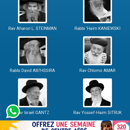
Rav Aharon L. STEINMAN
Rabbi 'Haïm KANIEWSKI
Rabbi David ABI'HSSIRA
Rav Chlomo AMAR
Rav Israël GANTZ
Rav Yossef-Haïm SITRUK