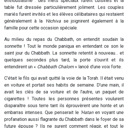
enthousiasme : des mets spéciaux furent cuisinés et la
table fut dressée particulièrement joliment. Les couples
mariés furent invités et les élèves célibataires qui restaient
généralement à la
Yéchiva
se joignirent également à la
famille pour cette occasion spéciale.
Au milieu du repas du Chabbath, on entendit soudain la
sonnette ! Tout le monde paniqua en entendant ce son le
saint jour du Chabbath. La sonnette retentit à nouveau… et
quelques secondes plus tard, la porte s’ouvrit et ils
entendirent un «
Chabbath Chalom
» lancé d’une voix forte.
C’était le fils qui avait quitté la voie de la Torah. Il était venu
en voiture et portait ses habits de semaine. D’une main, il
avait les clés de sa voiture et de l’autre, un paquet de
cigarettes ! Toutes les personnes présentes voulurent
disparaître sous terre tant ils éprouvèrent une honte et un
embarras intenses. Que penserait le
‘Hatan
en voyant une
profanation aussi flagrante du Chabbath dans le foyer de sa
future épouse ? Ils ne surent comment réagir, et tout le