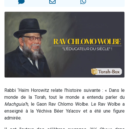
13 personnes viennent de demander une bénédiction
30 personnes viennent de faire un don pour Sauvez la jambe de Yohan
Il reste 49 places pour étudier en groupe sur Zoom
12 nouvelles musiques dans Torah-Box Music
29 personnes viennent de demander une bénédiction
Rabbi ‘Haïm Horowitz relate l’histoire suivante : « Dans le
monde de la Torah, tout le monde a entendu parler du
Machguia’h
, le Gaon Rav Chlomo Wolbe. Le Rav Wolbe a
enseigné à la Yéchiva Béer Ya’acov et a été une figure
admirée.