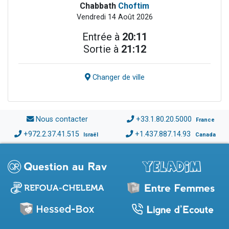
Chabbath
Choftim
Vendredi 14 Août 2026
Entrée à
20:11
Sortie à
21:12
Changer de ville
Nous contacter
+33.1.80.20.5000
France
+972.2.37.41.515
+1.437.887.14.93
Israël
Canada