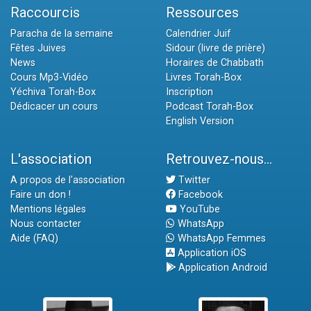
Raccourcis
Ressources
Paracha de la semaine
Calendrier Juif
Fêtes Juives
Sidour (livre de prière)
News
Horaires de Chabbath
Cours Mp3-Vidéo
Livres Torah-Box
Yéchiva Torah-Box
Inscription
Dédicacer un cours
Podcast Torah-Box
English Version
L'association
Retrouvez-nous...
A propos de l'association
Twitter
Faire un don !
Facebook
Mentions légales
YouTube
Nous contacter
WhatsApp
Aide (FAQ)
WhatsApp Femmes
Application iOS
Application Android