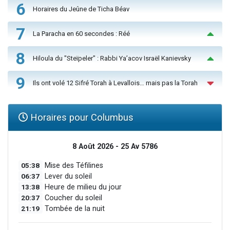
6
Horaires du Jeûne de Ticha Béav
7
La Paracha en 60 secondes : Réé
8
Hiloula du "Steïpeler" : Rabbi Ya’acov Israël Kanievsky
9
Ils ont volé 12 Sifré Torah à Levallois… mais pas la Torah
Horaires pour Columbus
8 Août 2026 - 25 Av 5786
05:38
Mise des Téfilines
06:37
Lever du soleil
13:38
Heure de milieu du jour
20:37
Coucher du soleil
21:19
Tombée de la nuit