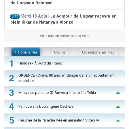
de Ungvar à Natanya!
Mardi 18 Août |
Le Admour de Ungvar recevra en
J-10
plein Kikar de Natanya à Alonzo!
Voir tous les événements à venir
+ Populaires
Cours
Questions au Rav
1
Histoire - À bord du Titanic
2
URGENCE - Diane, 80 ans, en danger dans un appartement
insalubre
3
Mitsva en panique 😨 Arriver à l'heure à la Téfila
4
Panique à la boulangerie Cachère
5
Résumé de la Paracha Réé en animation Vidéo IA