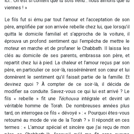
ici… On est si content que tu sois venu… nous aimons que tu
viennes ! »
Le fils fut si ému par tout l’amour et l’acceptation de son
père, amplifiée par son arrivée rebelle chez lui, que lorsqu’il
quitta le domicile familial et s’approcha de la voiture, il
éprouva un profond sentiment qui l’empêcha de mettre le
moteur en marche et de profaner le Chabbath. Il laissa les
clés au domicile de ses parents, embrassa son père, et
repartit chez lui à pied. La chaleur et l’amour reçus par son
père, en particulier ce soir-là, rassérénèrent son cœur et lui
donnèrent le sentiment qu’il faisait partie de la famille. Et
devinez quoi ? À compter de ce soir-là, il décida de
modifier sa conduite. Savez-vous ce qui lui est arrivé ? Le
fils « rebelle » fit une
Téchouva
intégrale et devint un
véritable homme de Torah. De nombreuses années plus
tard, on interrogea ce fils « dévoyé » : « Pourquoi êtes-vous
retourné au mode de vie de la Torah ? » Il répondit en ces
termes : « L’amour spécial et sincère que j’ai reçu de mon