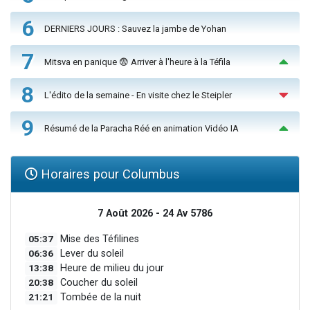
6
DERNIERS JOURS : Sauvez la jambe de Yohan
7
Mitsva en panique 😨 Arriver à l'heure à la Téfila
8
L'édito de la semaine - En visite chez le Steipler
9
Résumé de la Paracha Réé en animation Vidéo IA
Horaires pour Columbus
7 Août 2026 - 24 Av 5786
05:37
Mise des Téfilines
06:36
Lever du soleil
13:38
Heure de milieu du jour
20:38
Coucher du soleil
21:21
Tombée de la nuit