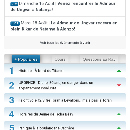
Dimanche 16 Août |
Venez rencontrer le Admour
J-9
de Ungvar à Natanya!
Mardi 18 Août |
Le Admour de Ungvar recevra en
J-11
plein Kikar de Natanya à Alonzo!
Voir tous les événements à venir
+ Populaires
Cours
Questions au Rav
1
Histoire - À bord du Titanic
2
URGENCE - Diane, 80 ans, en danger dans un
appartement insalubre
3
Ils ont volé 12 Sifré Torah à Levallois… mais pas la Torah
4
Horaires du Jeûne de Ticha Béav
5
Panique à la boulangerie Cachère