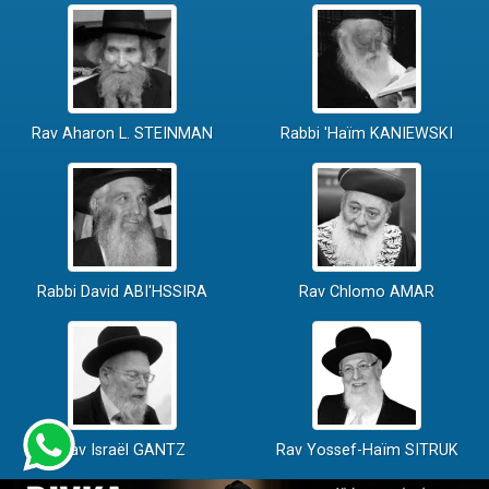
Rav Aharon L. STEINMAN
Rabbi 'Haïm KANIEWSKI
Rabbi David ABI'HSSIRA
Rav Chlomo AMAR
Rav Israël GANTZ
Rav Yossef-Haïm SITRUK