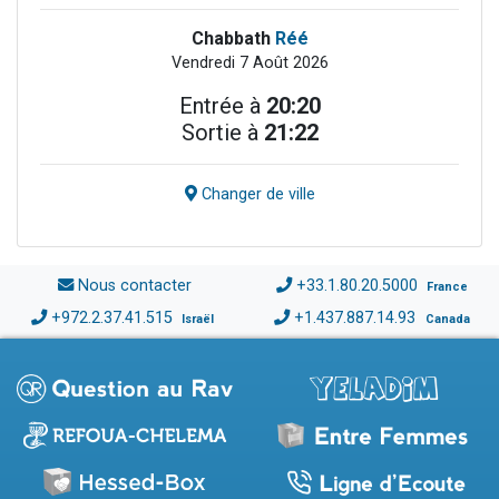
Chabbath
Réé
Vendredi 7 Août 2026
Entrée à
20:20
Sortie à
21:22
Changer de ville
Nous contacter
+33.1.80.20.5000
France
+972.2.37.41.515
+1.437.887.14.93
Israël
Canada