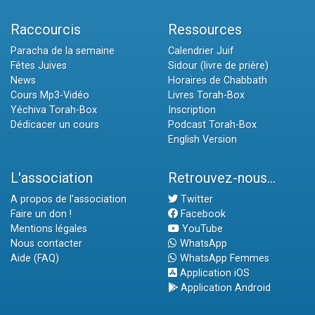
Raccourcis
Ressources
Paracha de la semaine
Calendrier Juif
Fêtes Juives
Sidour (livre de prière)
News
Horaires de Chabbath
Cours Mp3-Vidéo
Livres Torah-Box
Yéchiva Torah-Box
Inscription
Dédicacer un cours
Podcast Torah-Box
English Version
L'association
Retrouvez-nous...
A propos de l'association
Twitter
Faire un don !
Facebook
Mentions légales
YouTube
Nous contacter
WhatsApp
Aide (FAQ)
WhatsApp Femmes
Application iOS
Application Android