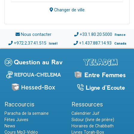
Changer de ville
Nous contacter
+33.1.80.20.5000
France
+972.2.37.41.515
+1.437.887.14.93
Israël
Canada
Raccourcis
Ressources
Paracha de la semaine
Calendrier Juif
Fêtes Juives
Sidour (livre de prière)
News
Horaires de Chabbath
Cours Mp3-Vidéo
Livres Torah-Box