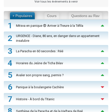
Voir tous les événements à venir
+ Populaires
Cours
Questions au Rav
1
Mitsva en panique 😨 Arriver à l'heure à la Téfila
2
URGENCE - Diane, 80 ans, en danger dans un appartement
insalubre
3
La Paracha en 60 secondes : Réé
4
Horaires du Jeûne de Ticha Béav
5
Avaler son propre sang, permis ?
6
Panique à la boulangerie Cachère
7
Histoire - À bord du Titanic
8
Synthèse de la Paracha et de la Haftara de Reé