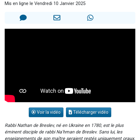
Mis en ligne le Vendredi 10 Janvier 2025
2 personnes viennent de nous rejoindre sur WhatsApp
13 personnes viennent de demander une bénédiction
Il reste 49 places pour étudier en groupe sur Zoom
12 nouvelles musiques dans Torah-Box Music
2 personnes viennent de nous rejoindre sur WhatsApp
Voir la vidéo
Télécharger vidéo
Rabbi Nathan de Breslev, né en Ukraine en 1780, est le plus
éminent disciple de rabbi Na'hman de Breslev. Sans lui, les
enseignements de son maître seraient restés uniquement oraux,