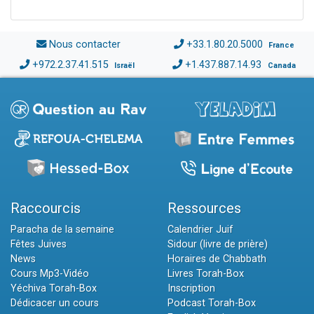
Nous contacter
+33.1.80.20.5000
France
+972.2.37.41.515
+1.437.887.14.93
Israël
Canada
Raccourcis
Ressources
Paracha de la semaine
Calendrier Juif
Fêtes Juives
Sidour (livre de prière)
News
Horaires de Chabbath
Cours Mp3-Vidéo
Livres Torah-Box
Yéchiva Torah-Box
Inscription
Dédicacer un cours
Podcast Torah-Box