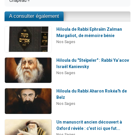
Chapeau !!
A consulter également
Hiloula de Rabbi Ephraïm Zalman
Margaliot, de mémoire bénie
Nos Sages
Hiloula du "Steïpeler" : Rabbi Ya’acov
Israël Kanievsky
Nos Sages
Hiloula du Rabbi Aharon Rokéa'h de
Belz
Nos Sages
Un manuscrit ancien découvert à
Oxford révèle : c'est ici que fut...
Nos Sages