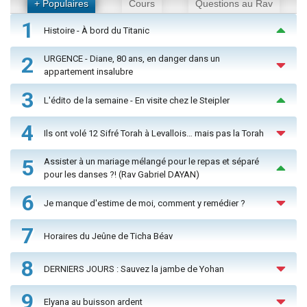
+ Populaires
Cours
Questions au Rav
1
Histoire - À bord du Titanic
2
URGENCE - Diane, 80 ans, en danger dans un
appartement insalubre
3
L'édito de la semaine - En visite chez le Steipler
4
Ils ont volé 12 Sifré Torah à Levallois… mais pas la Torah
5
Assister à un mariage mélangé pour le repas et séparé
pour les danses ?! (Rav Gabriel DAYAN)
6
Je manque d'estime de moi, comment y remédier ?
7
Horaires du Jeûne de Ticha Béav
8
DERNIERS JOURS : Sauvez la jambe de Yohan
9
Elyana au buisson ardent