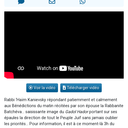
3 personnes viennent de nous rejoindre sur WhatsApp
2 nouvelles musiques dans Torah-Box Music
8 personnes viennent de faire un don pour Tsédaka : pauvres d'Israel
Nouvelle émission radio : Visions de grandeur n°104 : Le Chabbath et le Birkat Hamazone à travers le temps
4 personnes viennent de nous rejoindre sur WhatsApp
Voir la vidéo
Télécharger vidéo
Rabbi ‘Haïm Kanievsky répondant patiemment et calmement
aux Bénédictions du matin récitées par son épouse la Rabbanite
Batchéva… saisissante image du
Gadol Hador
portant sur ses
épaules la direction de tout le Peuple Juif sans jamais oublier
les priorités… Pour information, il est à ce moment-là 3h du