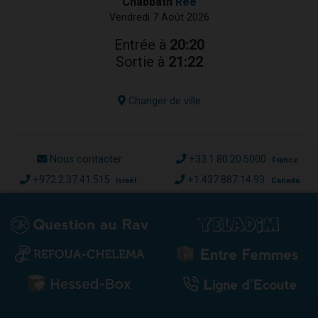
Chabbath
Réé
Vendredi 7 Août 2026
Entrée à
20:20
Sortie à
21:22
Changer de ville
Nous contacter
+33.1.80.20.5000
France
+972.2.37.41.515
+1.437.887.14.93
Israël
Canada