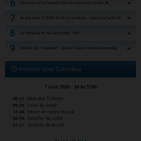
6
Résumé de la Paracha Réé en animation Vidéo IA
7
Ils ont volé 12 Sifré Torah à Levallois… mais pas la Torah
8
La Paracha en 60 secondes : Réé
9
Hiloula du "Steïpeler" : Rabbi Ya’acov Israël Kanievsky
Horaires pour Columbus
7 Août 2026 - 24 Av 5786
05:37
Mise des Téfilines
06:36
Lever du soleil
13:38
Heure de milieu du jour
20:38
Coucher du soleil
21:21
Tombée de la nuit