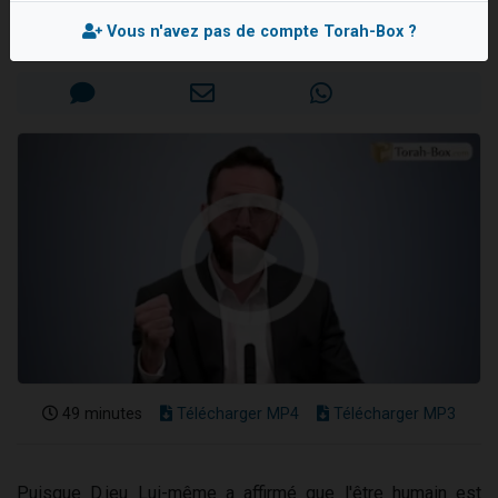
Rav Réouven ATTAL
Il reste 49 places pour étudier en groupe sur Zoom
Vous n'avez pas de compte Torah-Box ?
Mis en ligne le Lundi 18 Novembre 2024
12 nouvelles musiques dans Torah-Box Music
3 personnes viennent de nous rejoindre sur WhatsApp
2 personnes viennent de nous rejoindre sur WhatsApp
2 personnes viennent de nous rejoindre sur WhatsApp
49 minutes
Télécharger MP4
Télécharger MP3
Puisque D.ieu Lui-même a affirmé que l'être humain est