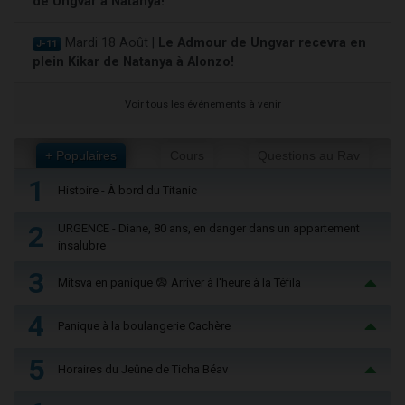
de Ungvar à Natanya!
Mardi 18 Août |
Le Admour de Ungvar recevra en
J-11
plein Kikar de Natanya à Alonzo!
Voir tous les événements à venir
+ Populaires
Cours
Questions au Rav
1
Histoire - À bord du Titanic
2
URGENCE - Diane, 80 ans, en danger dans un appartement
insalubre
3
Mitsva en panique 😨 Arriver à l'heure à la Téfila
4
Panique à la boulangerie Cachère
5
Horaires du Jeûne de Ticha Béav