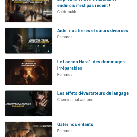
endurcis n’est pas récent !
Chiddoukh
Aider nos frères et sœurs divorcés
Femmes
Le Lachon Hara' : des dommages
irréparables
Femmes
Les effets dévastateurs du langage
Chemirat haLachone
Gâter nos enfants
Femmes