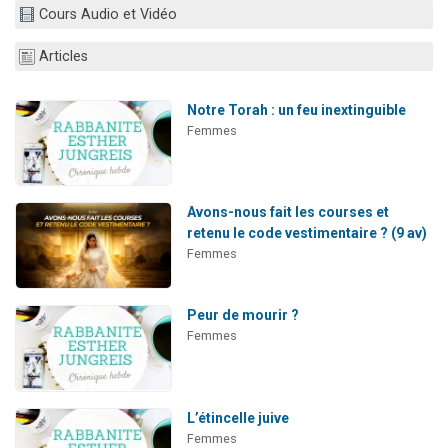
Cours Audio et Vidéo
13 personnes viennent de demander une bénédiction
30 personnes viennent de faire un don pour Sauvez la jambe de Yohan
Articles
Il reste 49 places pour étudier en groupe sur Zoom
12 nouvelles musiques dans Torah-Box Music
Notre Torah : un feu inextinguible
Femmes
29 personnes viennent de demander une bénédiction
Avons-nous fait les courses et
retenu le code vestimentaire ? (9 av)
Femmes
Peur de mourir ?
Femmes
L’étincelle juive
Femmes