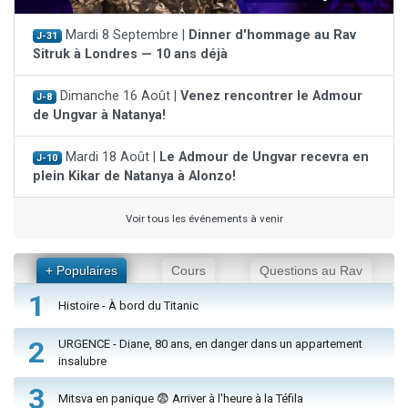
Mardi 8 Septembre |
Dinner d'hommage au Rav
J-31
Sitruk à Londres — 10 ans déjà
Dimanche 16 Août |
Venez rencontrer le Admour
J-8
de Ungvar à Natanya!
Mardi 18 Août |
Le Admour de Ungvar recevra en
J-10
plein Kikar de Natanya à Alonzo!
Voir tous les événements à venir
+ Populaires
Cours
Questions au Rav
1
Histoire - À bord du Titanic
2
URGENCE - Diane, 80 ans, en danger dans un appartement
insalubre
3
Mitsva en panique 😨 Arriver à l'heure à la Téfila