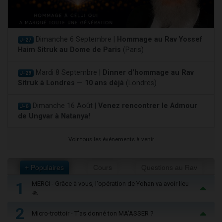
Dimanche 6 Septembre |
Hommage au Rav Yossef
J-27
Haim Sitruk au Dome de Paris
(Paris)
Mardi 8 Septembre |
Dinner d'hommage au Rav
J-29
Sitruk à Londres — 10 ans déjà
(Londres)
Dimanche 16 Août |
Venez rencontrer le Admour
J-6
de Ungvar à Natanya!
Voir tous les événements à venir
+ Populaires
Cours
Questions au Rav
1
MERCI - Grâce à vous, l'opération de Yohan va avoir lieu
🙏
2
Micro-trottoir - T'as donné ton MA’ASSER ?