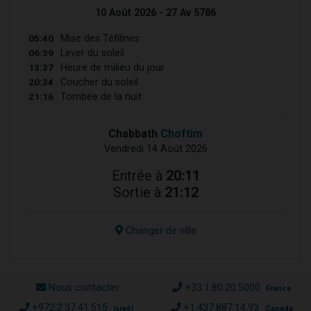
10 Août 2026 - 27 Av 5786
05:40
Mise des Téfilines
06:39
Lever du soleil
13:37
Heure de milieu du jour
20:34
Coucher du soleil
21:16
Tombée de la nuit
Chabbath
Choftim
Vendredi 14 Août 2026
Entrée à
20:11
Sortie à
21:12
Changer de ville
Nous contacter
+33.1.80.20.5000
France
+972.2.37.41.515
+1.437.887.14.93
Israël
Canada