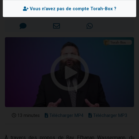
Rav Israël-Méïr CREMISI
6 personnes viennent de nous rejoindre sur WhatsApp
Vous n'avez pas de compte Torah-Box ?
Mis en ligne le Mercredi 26 Juin 2024
4 personnes viennent de faire un don pour Reloger Rivka, 6 enfants, victime de violences...
2 personnes viennent de faire un don pour 1 Journée de Vacances Pour les Enfants
4 personnes viennent de nous rejoindre sur WhatsApp
3 nouvelles musiques dans Torah-Box Music
13 minutes
Télécharger MP4
Télécharger MP3
À travers des propos de Rav El'hanan Wassermann, du