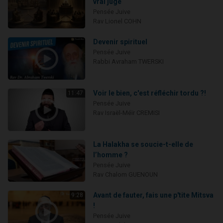
vrai juge
Pensée Juive
Rav Lionel COHN
Devenir spirituel
Pensée Juive
Rabbi Avraham TWERSKI
Voir le bien, c'est réfléchir tordu ?!
11:47
Pensée Juive
Rav Israël-Méïr CREMISI
La Halakha se soucie-t-elle de
l’homme ?
Pensée Juive
Rav Chalom GUENOUN
Avant de fauter, fais une p'tite Mitsva
9:28
!
Pensée Juive