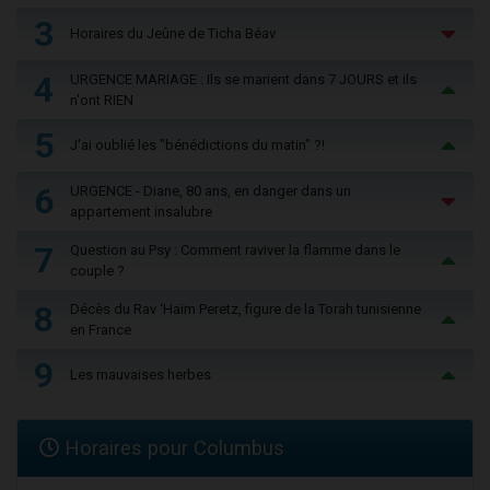
3
Horaires du Jeûne de Ticha Béav
4
URGENCE MARIAGE : Ils se marient dans 7 JOURS et ils
n'ont RIEN
5
J'ai oublié les "bénédictions du matin" ?!
6
URGENCE - Diane, 80 ans, en danger dans un
appartement insalubre
7
Question au Psy : Comment raviver la flamme dans le
couple ?
8
Décès du Rav ‘Haïm Peretz, figure de la Torah tunisienne
en France
9
Les mauvaises herbes
Horaires pour Columbus