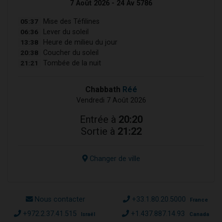
7 Août 2026 - 24 Av 5786
05:37
Mise des Téfilines
06:36
Lever du soleil
13:38
Heure de milieu du jour
20:38
Coucher du soleil
21:21
Tombée de la nuit
Chabbath
Réé
Vendredi 7 Août 2026
Entrée à
20:20
Sortie à
21:22
Changer de ville
Nous contacter
+33.1.80.20.5000
France
+972.2.37.41.515
+1.437.887.14.93
Israël
Canada