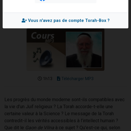
Mis en ligne le Dimanche 3 Mai 2009
Il reste 49 places pour étudier en groupe sur Zoom
3 personnes viennent de nous rejoindre sur WhatsApp
Vous n'avez pas de compte Torah-Box ?
2 personnes viennent de nous rejoindre sur WhatsApp
2 nouvelles musiques dans Torah-Box Music
6 personnes viennent de nous rejoindre sur WhatsApp
1h13
Télécharger MP3
Les progrès du monde moderne sont-ils compatibles avec
la vie d’un Juif religieux ? La Torah accorde-t-elle une
certaine valeur à la Science ? Le message de la Torah
contredit-il les vérités accessibles à l’intellect humain ?
Que dit le
Gaon de Vilna
à ce sujet ? Qu’est-ce qui, selon