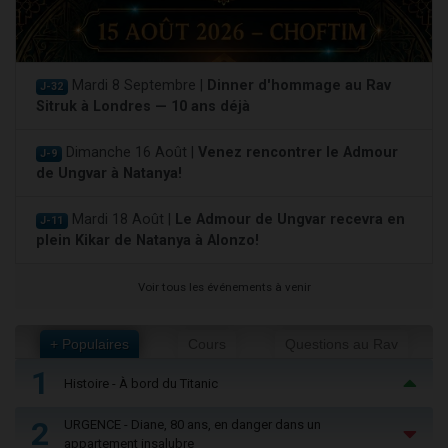
Mardi 8 Septembre |
Dinner d'hommage au Rav
J-32
Sitruk à Londres — 10 ans déjà
Dimanche 16 Août |
Venez rencontrer le Admour
J-9
de Ungvar à Natanya!
Mardi 18 Août |
Le Admour de Ungvar recevra en
J-11
plein Kikar de Natanya à Alonzo!
Voir tous les événements à venir
+ Populaires
Cours
Questions au Rav
1
Histoire - À bord du Titanic
2
URGENCE - Diane, 80 ans, en danger dans un
appartement insalubre