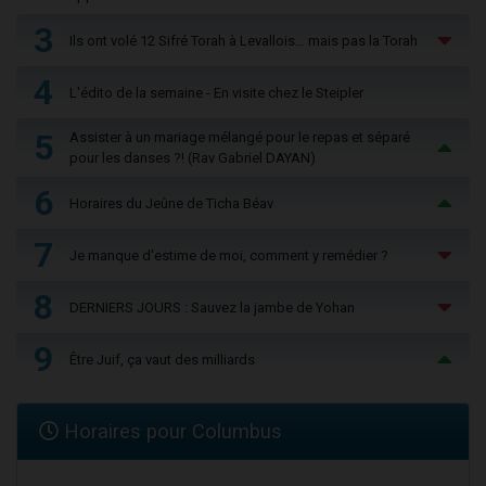
3
Ils ont volé 12 Sifré Torah à Levallois… mais pas la Torah
4
L'édito de la semaine - En visite chez le Steipler
5
Assister à un mariage mélangé pour le repas et séparé
pour les danses ?! (Rav Gabriel DAYAN)
6
Horaires du Jeûne de Ticha Béav
7
Je manque d'estime de moi, comment y remédier ?
8
DERNIERS JOURS : Sauvez la jambe de Yohan
9
Être Juif, ça vaut des milliards
Horaires pour Columbus