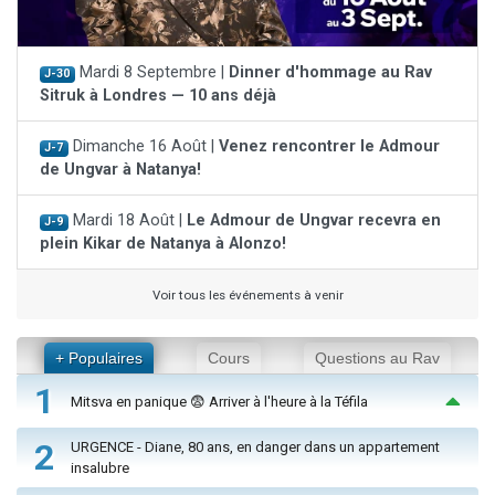
Mardi 8 Septembre |
Dinner d'hommage au Rav
J-30
Sitruk à Londres — 10 ans déjà
Dimanche 16 Août |
Venez rencontrer le Admour
J-7
de Ungvar à Natanya!
Mardi 18 Août |
Le Admour de Ungvar recevra en
J-9
plein Kikar de Natanya à Alonzo!
Voir tous les événements à venir
+ Populaires
Cours
Questions au Rav
1
Mitsva en panique 😨 Arriver à l'heure à la Téfila
2
URGENCE - Diane, 80 ans, en danger dans un appartement
insalubre