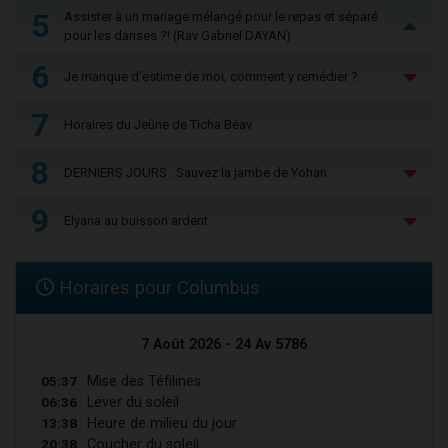
5
Assister à un mariage mélangé pour le repas et séparé
pour les danses ?! (Rav Gabriel DAYAN)
6
Je manque d'estime de moi, comment y remédier ?
7
Horaires du Jeûne de Ticha Béav
8
DERNIERS JOURS : Sauvez la jambe de Yohan
9
Elyana au buisson ardent
Horaires pour Columbus
7 Août 2026 - 24 Av 5786
05:37
Mise des Téfilines
06:36
Lever du soleil
13:38
Heure de milieu du jour
20:38
Coucher du soleil