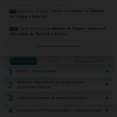
Dimanche 16 Août |
Venez rencontrer le Admour
J-9
de Ungvar à Natanya!
Mardi 18 Août |
Le Admour de Ungvar recevra en
J-11
plein Kikar de Natanya à Alonzo!
Voir tous les événements à venir
+ Populaires
Cours
Questions au Rav
1
Histoire - À bord du Titanic
2
URGENCE - Diane, 80 ans, en danger dans un
appartement insalubre
3
L'édito de la semaine - En visite chez le Steipler
4
Ils ont volé 12 Sifré Torah à Levallois… mais pas la Torah