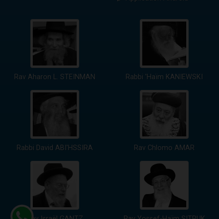
Rav Aharon L. STEINMAN
Rabbi 'Haïm KANIEWSKI
Rabbi David ABI'HSSIRA
Rav Chlomo AMAR
Rav Israël GANTZ
Rav Yossef-Haïm SITRUK