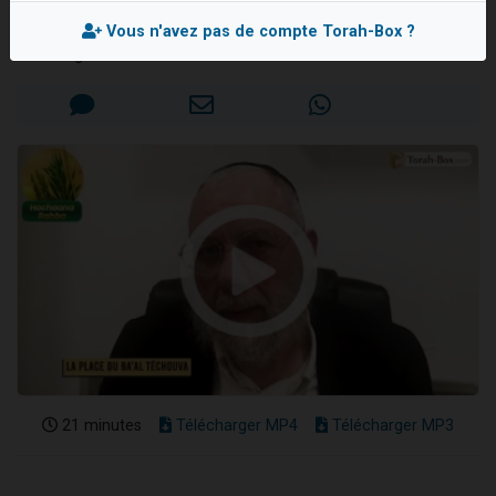
Rav Elie LELLOUCHE
3 personnes viennent de nous rejoindre sur WhatsApp
Vous n'avez pas de compte Torah-Box ?
2 nouvelles musiques dans Torah-Box Music
Mis en ligne le Mardi 22 Octobre 2024
8 personnes viennent de faire un don pour Tsédaka : pauvres d'Israel
Nouvelle émission radio : Visions de grandeur n°104 : Le Chabbath et le Birkat Hamazone à travers le temps
4 personnes viennent de nous rejoindre sur WhatsApp
21 minutes
Télécharger MP4
Télécharger MP3