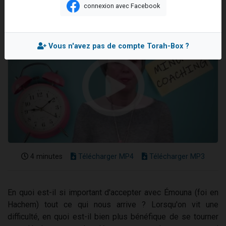
connexion avec Facebook
3 personnes viennent de nous rejoindre sur WhatsApp
11 personnes viennent de demander une bénédiction
Il reste 49 places pour étudier en groupe sur Zoom
Vous n'avez pas de compte Torah-Box ?
3 personnes viennent de faire un don pour Diane, 80 ans, dans un appartement insalubre
5 personnes viennent de faire un don pour Reloger Rivka, 6 enfants, victime de violences...
4 minutes
Télécharger MP4
Télécharger MP3
En quoi est-il si important d'accepter avec Émouna (foi en
Hachem) tout ce qui nous arrive ? Lorsqu'on vit une
difficulté, en quoi est-il bien plus bénéfique de se tourner