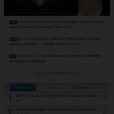
Dimanche 6 Septembre |
Hommage au Rav Yossef
J-27
Haim Sitruk au Dome de Paris
(Paris)
Mardi 8 Septembre |
Dinner d'hommage au Rav
J-29
Sitruk à Londres — 10 ans déjà
(Londres)
Dimanche 16 Août |
Venez rencontrer le Admour
J-6
de Ungvar à Natanya!
Voir tous les événements à venir
+ Populaires
Cours
Questions au Rav
1
MERCI - Grâce à vous, l'opération de Yohan va avoir lieu
🙏
2
URGENCE MARIAGE : Ils se marient dans 6 JOURS et ils