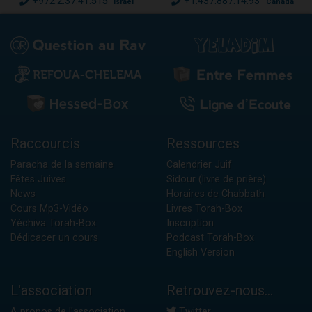
+972.2.37.41.515
+1.437.887.14.93
Israël
Canada
Raccourcis
Ressources
Paracha de la semaine
Calendrier Juif
Fêtes Juives
Sidour (livre de prière)
News
Horaires de Chabbath
Cours Mp3-Vidéo
Livres Torah-Box
Yéchiva Torah-Box
Inscription
Dédicacer un cours
Podcast Torah-Box
English Version
L'association
Retrouvez-nous...
A propos de l'association
Twitter