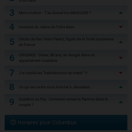
n'ont RIEN
3
Micro-trottoir - T'as donné ton MA’ASSER ?
4
Horaires du Jeûne de Ticha Béav
5
Décès du Rav ‘Haïm Peretz, figure de la Torah tunisienne
en France
6
URGENCE - Diane, 80 ans, en danger dans un
appartement insalubre
7
J'ai oublié les "bénédictions du matin" ?!
8
Ce qui se cache sous le Kotel à Jérusalem...
9
Question au Psy : Comment raviver la flamme dans le
couple ?
Horaires pour Columbus