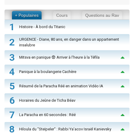
+ Populaires
Cours
Questions au Rav
1
Histoire - À bord du Titanic
2
URGENCE - Diane, 80 ans, en danger dans un appartement
insalubre
3
Mitsva en panique 😨 Arriver à l'heure à la Téfila
4
Panique à la boulangerie Cachère
5
Résumé de la Paracha Réé en animation Vidéo IA
6
Horaires du Jeûne de Ticha Béav
7
La Paracha en 60 secondes : Réé
8
Hiloula du "Steïpeler" : Rabbi Ya’acov Israël Kanievsky