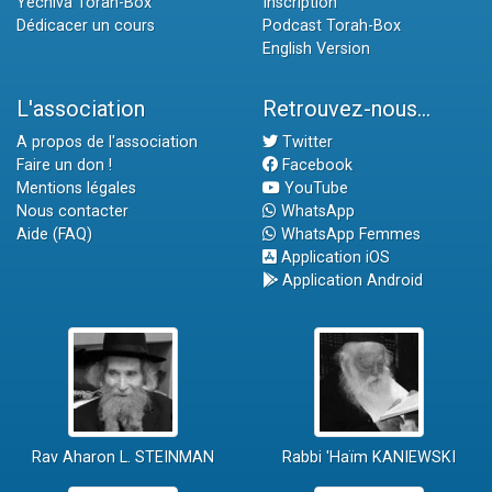
Yéchiva Torah-Box
Inscription
Dédicacer un cours
Podcast Torah-Box
English Version
L'association
Retrouvez-nous...
A propos de l'association
Twitter
Faire un don !
Facebook
Mentions légales
YouTube
Nous contacter
WhatsApp
Aide (FAQ)
WhatsApp Femmes
Application iOS
Application Android
Rav Aharon L. STEINMAN
Rabbi 'Haïm KANIEWSKI