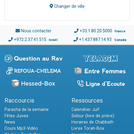
Changer de ville
Nous contacter
+33.1.80.20.5000
France
+972.2.37.41.515
+1.437.887.14.93
Israël
Canada
Raccourcis
Ressources
Paracha de la semaine
Calendrier Juif
Fêtes Juives
Sidour (livre de prière)
News
Horaires de Chabbath
Cours Mp3-Vidéo
Livres Torah-Box