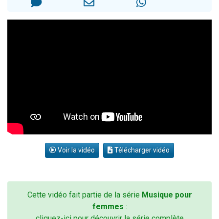
Il reste 49 places pour étudier en groupe sur Zoom
12 nouvelles musiques dans Torah-Box Music
3 personnes viennent de nous rejoindre sur WhatsApp
2 personnes viennent de nous rejoindre sur WhatsApp
2 personnes viennent de nous rejoindre sur WhatsApp
Voir la vidéo
Télécharger vidéo
Cette vidéo fait partie de la série
Musique pour
femmes
:
cliquez-ici pour découvrir la série complète