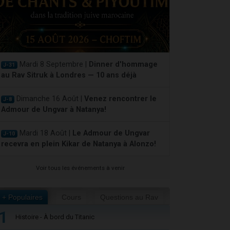
Mardi 8 Septembre |
Dinner d'hommage
J-31
au Rav Sitruk à Londres — 10 ans déjà
Dimanche 16 Août |
Venez rencontrer le
J-8
Admour de Ungvar à Natanya!
Mardi 18 Août |
Le Admour de Ungvar
J-10
recevra en plein Kikar de Natanya à Alonzo!
Voir tous les événements à venir
+ Populaires
Cours
Questions au Rav
1
Histoire - À bord du Titanic