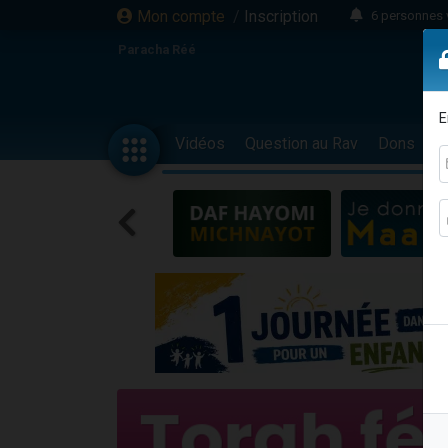
Mon compte
/
Inscription
6 personnes 
4 personn
Paracha Réé
2 personn
17 personnes
E
4 personnes 
Vidéos
Question au Rav
Dons
F
Il reste 
23 person
Eva vient de
4 personnes 
3 personnes 
3 personn
Odaya vient 
13 personnes
2 personnes 
30 perso