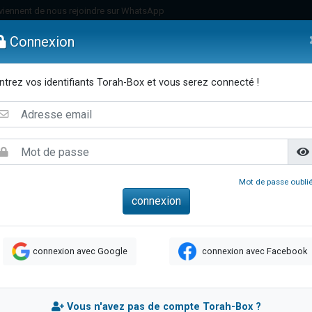
viennent de nous rejoindre sur WhatsApp
es viennent de faire un don pour Reloger Rivka, 6 enfants, victime de violences
Connexion
es viennent de faire un don pour 1 Journée de Vacances Pour les Enfants
 viennent de demander une bénédiction
ntrez vos identifiants Torah-Box et vous serez connecté !
viennent de nous rejoindre sur WhatsApp
emmes
Enfants
Etude sur Texte
Musique
Paracha
Di
49 places pour étudier en groupe sur Zoom
nes viennent de faire un don pour Diane, 80 ans, dans un appartement insalu
 donner son Maasser
viennent de nous rejoindre sur WhatsApp
Mot de passe oublié
viennent de nous rejoindre sur WhatsApp
es viennent de faire un don pour 5 jours de vacances aux Orphelins
de donner son Maasser
connexion avec Google
connexion avec Facebook
 viennent de demander une bénédiction
viennent de nous rejoindre sur WhatsApp
nnes viennent de faire un don pour Sauvez la jambe de Yohan
Vous n'avez pas de compte Torah-Box ?