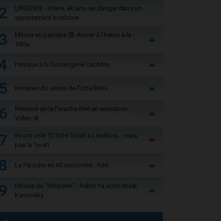
2
URGENCE - Diane, 80 ans, en danger dans un
appartement insalubre
3
Mitsva en panique 😨 Arriver à l'heure à la
Téfila
4
Panique à la boulangerie Cachère
5
Horaires du Jeûne de Ticha Béav
6
Résumé de la Paracha Réé en animation
Vidéo IA
7
Ils ont volé 12 Sifré Torah à Levallois… mais
pas la Torah
8
La Paracha en 60 secondes : Réé
9
Hiloula du "Steïpeler" : Rabbi Ya’acov Israël
Kanievsky