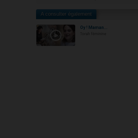
A consulter également
Oy ! Maman...
Torah féminine