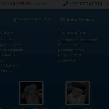
+33.1.80.20.5000
+972.2.37.41.515
France
Is
ources
L'association
ier Juif
A propos de l'association
(livre de prière)
Faire un don !
es de Chabbath
Mentions légales
 Torah-Box
Nous contacter
tion
Aide (FAQ)
t Torah-Box
 Version