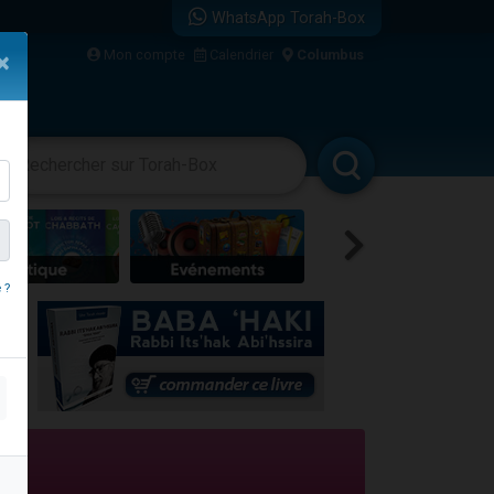
WhatsApp Torah-Box
...
Mon compte
Calendrier
Columbus
×
vertissements
Livres
Rabbanim
bre
 ?