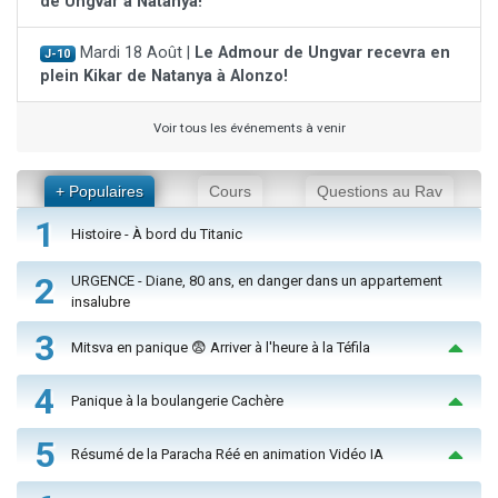
de Ungvar à Natanya!
Mardi 18 Août |
Le Admour de Ungvar recevra en
J-10
plein Kikar de Natanya à Alonzo!
Voir tous les événements à venir
+ Populaires
Cours
Questions au Rav
1
Histoire - À bord du Titanic
2
URGENCE - Diane, 80 ans, en danger dans un appartement
insalubre
3
Mitsva en panique 😨 Arriver à l'heure à la Téfila
4
Panique à la boulangerie Cachère
5
Résumé de la Paracha Réé en animation Vidéo IA