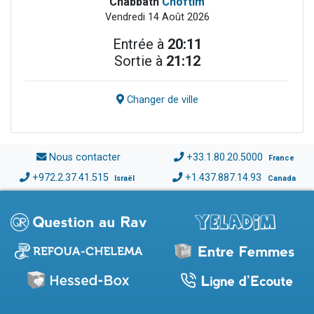
Chabbath
Choftim
Vendredi 14 Août 2026
Entrée à
20:11
Sortie à
21:12
Changer de ville
Nous contacter
+33.1.80.20.5000
France
+972.2.37.41.515
+1.437.887.14.93
Israël
Canada