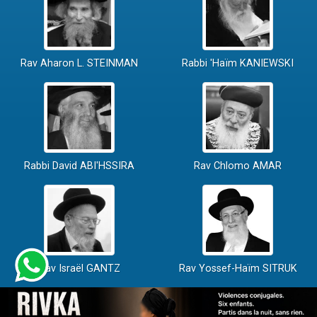
Rav Aharon L. STEINMAN
Rabbi 'Haïm KANIEWSKI
Rabbi David ABI'HSSIRA
Rav Chlomo AMAR
Rav Israël GANTZ
Rav Yossef-Haïm SITRUK