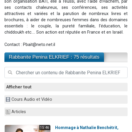
son organisation BAIT, elle a réussi, avec l’aide d’Hachem, par
13 personnes viennent de demander une bénédiction
ses contacts chaleureux, ses conférences, ses activités
attractives et variées et la parution de nombreux livres et
30 personnes viennent de faire un don pour Sauvez la jambe de Yohan
brochures, à aider de nombreuses femmes dans des domaines
Il reste 49 places pour étudier en groupe sur Zoom
essentiels : le couple, la pureté familiale, l’éducation, le
12 nouvelles musiques dans Torah-Box Music
chiddoukh etc…. Son action est réputée en France et en Israël.
29 personnes viennent de demander une bénédiction
Contact :
Pbait@neto.net.il
Rabbanite Penina ELKRIEF : 75 résultats
Afficher tout
Cours Audio et Vidéo
Articles
Hommage à Nathalie Benchétrit,
15:46