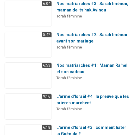
Nos matriarches #3 : Sarah Iménou,
6:04
maman de Its'hak Avinou
Torah féminine
Nos matriarches #2 : Sarah Iménou
5:47
avant son mariage
Torah féminine
Nos matriarches #1 : Maman Ra'hel
6:53
et son cadeau
Torah féminine
L'arme d'Israël #4 : la preuve que les
9:16
prières marchent
Torah féminine
L'arme d'Israël #3 : comment hâter
6:18
la Guéoula ?