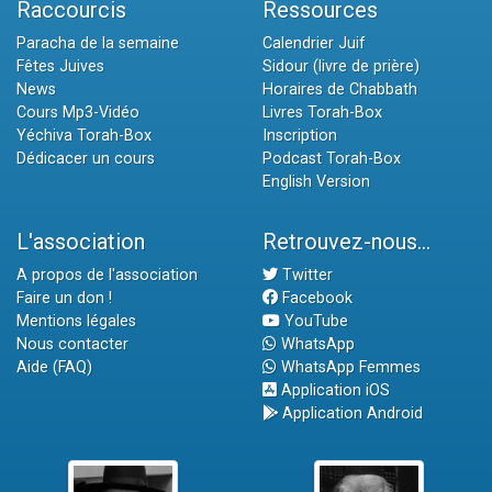
Raccourcis
Ressources
Paracha de la semaine
Calendrier Juif
Fêtes Juives
Sidour (livre de prière)
News
Horaires de Chabbath
Cours Mp3-Vidéo
Livres Torah-Box
Yéchiva Torah-Box
Inscription
Dédicacer un cours
Podcast Torah-Box
English Version
L'association
Retrouvez-nous...
A propos de l'association
Twitter
Faire un don !
Facebook
Mentions légales
YouTube
Nous contacter
WhatsApp
Aide (FAQ)
WhatsApp Femmes
Application iOS
Application Android