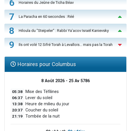
6
Horaires du Jeûne de Ticha Béav
7
La Paracha en 60 secondes : Réé
8
Hiloula du "Steïpeler" : Rabbi Ya’acov Israël Kanievsky
9
Ils ont volé 12 Sifré Torah à Levallois… mais pas la Torah
Horaires pour Columbus
8 Août 2026 - 25 Av 5786
05:38
Mise des Téfilines
06:37
Lever du soleil
13:38
Heure de milieu du jour
20:37
Coucher du soleil
21:19
Tombée de la nuit