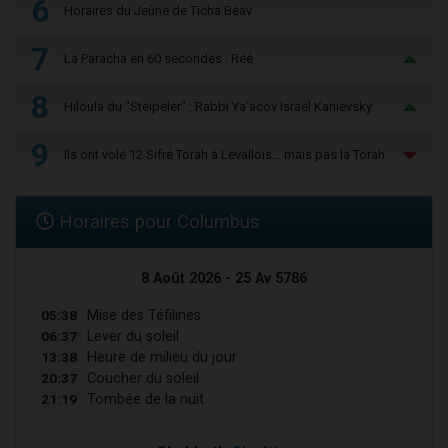
6
Horaires du Jeûne de Ticha Béav
7
La Paracha en 60 secondes : Réé
8
Hiloula du "Steïpeler" : Rabbi Ya’acov Israël Kanievsky
9
Ils ont volé 12 Sifré Torah à Levallois… mais pas la Torah
Horaires pour Columbus
8 Août 2026 - 25 Av 5786
05:38
Mise des Téfilines
06:37
Lever du soleil
13:38
Heure de milieu du jour
20:37
Coucher du soleil
21:19
Tombée de la nuit