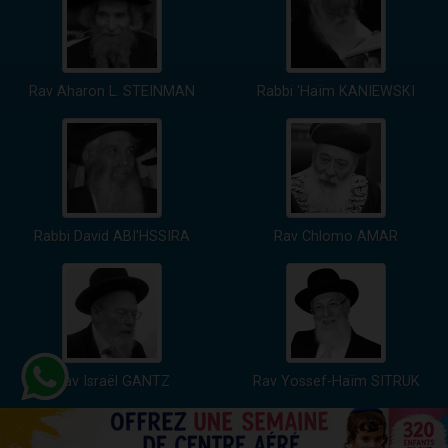
Rav Aharon L. STEINMAN
Rabbi 'Haïm KANIEWSKI
Rabbi David ABI'HSSIRA
Rav Chlomo AMAR
Rav Israël GANTZ
Rav Yossef-Haïm SITRUK