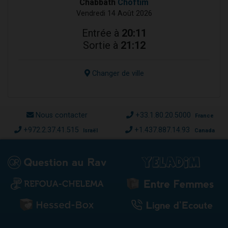
Chabbath
Choftim
Vendredi 14 Août 2026
Entrée à
20:11
Sortie à
21:12
Changer de ville
Nous contacter
+33.1.80.20.5000
France
+972.2.37.41.515
+1.437.887.14.93
Israël
Canada