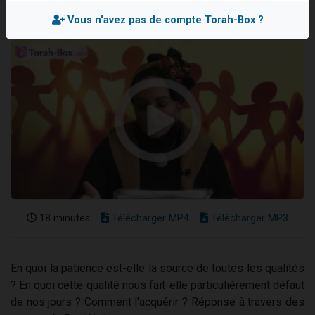
13 personnes viennent de demander une bénédiction
Vous n'avez pas de compte Torah-Box ?
30 personnes viennent de faire un don pour Sauvez la jambe de Yohan
Il reste 49 places pour étudier en groupe sur Zoom
12 nouvelles musiques dans Torah-Box Music
29 personnes viennent de demander une bénédiction
18 minutes
Télécharger MP4
Télécharger MP3
En quoi la patience est-elle la source de toutes les qualités
? En quoi cette qualité nous fait-elle particulièrement défaut
de nos jours ? Comment l'acquérir ? Réponse à travers des