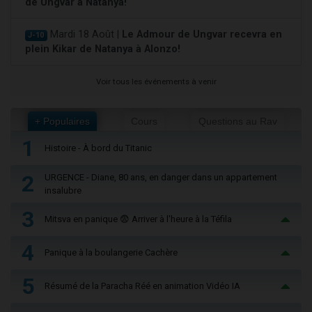
de Ungvar à Natanya!
Mardi 18 Août |
Le Admour de Ungvar recevra en
J-10
plein Kikar de Natanya à Alonzo!
Voir tous les événements à venir
+ Populaires
Cours
Questions au Rav
1
Histoire - À bord du Titanic
2
URGENCE - Diane, 80 ans, en danger dans un appartement
insalubre
3
Mitsva en panique 😨 Arriver à l'heure à la Téfila
4
Panique à la boulangerie Cachère
5
Résumé de la Paracha Réé en animation Vidéo IA