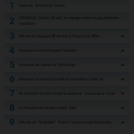
1
Histoire - À bord du Titanic
2
URGENCE - Diane, 80 ans, en danger dans un appartement
insalubre
3
Mitsva en panique 😨 Arriver à l'heure à la Téfila
4
Panique à la boulangerie Cachère
5
Horaires du Jeûne de Ticha Béav
6
Résumé de la Paracha Réé en animation Vidéo IA
7
Ils ont volé 12 Sifré Torah à Levallois… mais pas la Torah
8
La Paracha en 60 secondes : Réé
9
Hiloula du "Steïpeler" : Rabbi Ya’acov Israël Kanievsky