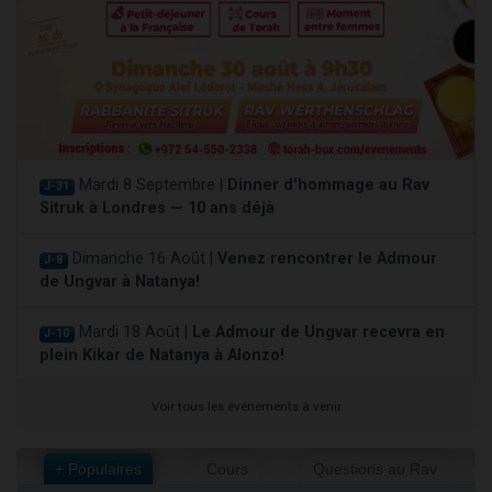
Mardi 8 Septembre |
Dinner d'hommage au Rav
J-31
Sitruk à Londres — 10 ans déjà
Dimanche 16 Août |
Venez rencontrer le Admour
J-8
de Ungvar à Natanya!
Mardi 18 Août |
Le Admour de Ungvar recevra en
J-10
plein Kikar de Natanya à Alonzo!
Voir tous les événements à venir
+ Populaires
Cours
Questions au Rav