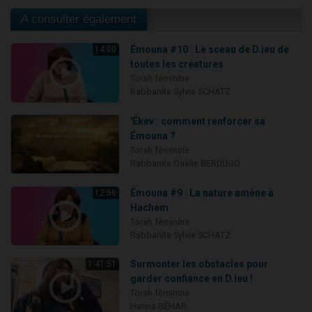
A consulter également
Émouna #10 : Le sceau de D.ieu de
14:00
toutes les créatures
Torah féminine
Rabbanite Sylvie SCHATZ
'Ékev : comment renforcer sa
Émouna ?
Torah féminine
Rabbanite Gaëlle BERDUGO
Émouna #9 : La nature amène à
12:56
Hachem
Torah féminine
Rabbanite Sylvie SCHATZ
Surmonter les obstacles pour
1:41:51
garder confiance en D.ieu !
Torah féminine
Hanna BÉHAR