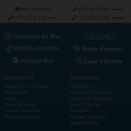
Nous contacter
+33.1.80.20.5000
France
+972.2.37.41.515
+1.437.887.14.93
Israël
Canada
Raccourcis
Ressources
Paracha de la semaine
Calendrier Juif
Fêtes Juives
Sidour (livre de prière)
News
Horaires de Chabbath
Cours Mp3-Vidéo
Livres Torah-Box
Yéchiva Torah-Box
Inscription
Dédicacer un cours
Podcast Torah-Box
English Version