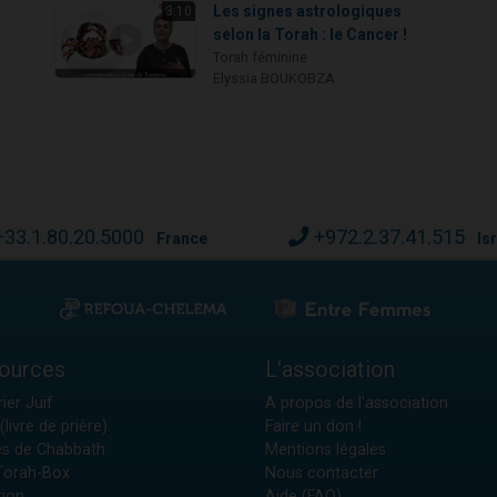
Les signes astrologiques
3:10
selon la Torah : le Cancer !
Torah féminine
Elyssia BOUKOBZA
+33.1.80.20.5000
+972.2.37.41.515
France
Is
ources
L'association
ier Juif
A propos de l'association
(livre de prière)
Faire un don !
es de Chabbath
Mentions légales
 Torah-Box
Nous contacter
tion
Aide (FAQ)