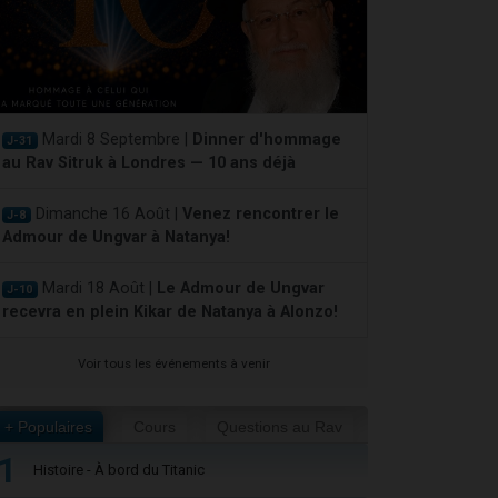
Mardi 8 Septembre |
Dinner d'hommage
J-31
au Rav Sitruk à Londres — 10 ans déjà
Dimanche 16 Août |
Venez rencontrer le
J-8
Admour de Ungvar à Natanya!
Mardi 18 Août |
Le Admour de Ungvar
J-10
recevra en plein Kikar de Natanya à Alonzo!
Voir tous les événements à venir
+ Populaires
Cours
Questions au Rav
1
Histoire - À bord du Titanic