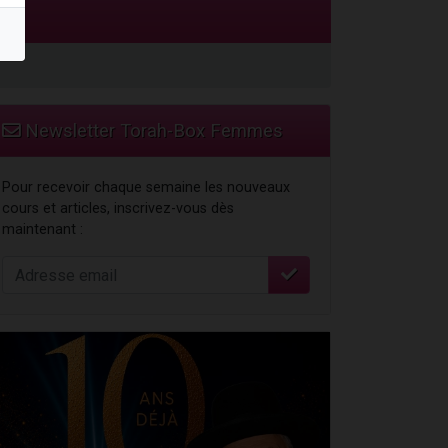
Newsletter Torah-Box Femmes
Pour recevoir chaque semaine les nouveaux
cours et articles, inscrivez-vous dès
maintenant :