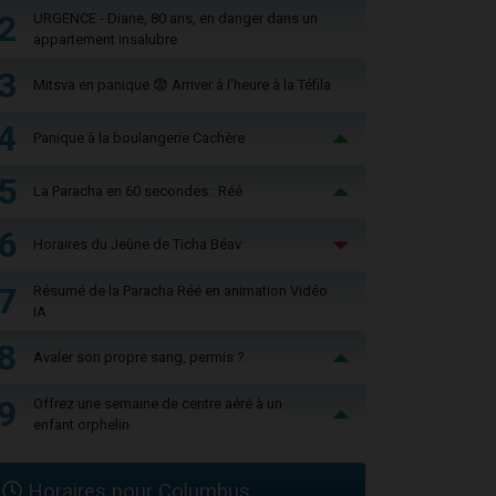
2
URGENCE - Diane, 80 ans, en danger dans un
appartement insalubre
3
Mitsva en panique 😨 Arriver à l'heure à la Téfila
4
Panique à la boulangerie Cachère
5
La Paracha en 60 secondes : Réé
6
Horaires du Jeûne de Ticha Béav
7
Résumé de la Paracha Réé en animation Vidéo
IA
8
Avaler son propre sang, permis ?
9
Offrez une semaine de centre aéré à un
enfant orphelin
Horaires pour Columbus