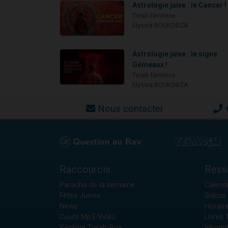
Astrologie juive : le Cancer !
Torah féminine
Elyssia BOUKOBZA
Astrologie juive : le signe
Gémeaux !
Torah féminine
Elyssia BOUKOBZA
Nous contacter
Raccourcis
Ress
Paracha de la semaine
Calendr
Fêtes Juives
Sidour 
News
Horair
Cours Mp3-Vidéo
Livres
Yéchiva Torah-Box
Inscrip