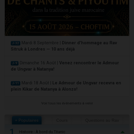
Mardi 8 Septembre |
Dinner d'hommage au Rav
J-32
Sitruk à Londres — 10 ans déjà
Dimanche 16 Août |
Venez rencontrer le Admour
J-9
de Ungvar à Natanya!
Mardi 18 Août |
Le Admour de Ungvar recevra en
J-11
plein Kikar de Natanya à Alonzo!
Voir tous les événements à venir
+ Populaires
Cours
Questions au Rav
1
Histoire - À bord du Titanic