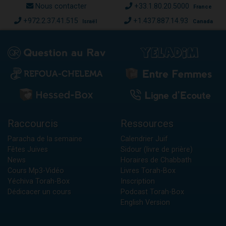
Nous contacter
+33.1.80.20.5000
France
+972.2.37.41.515
+1.437.887.14.93
Israël
Canada
Raccourcis
Ressources
Paracha de la semaine
Calendrier Juif
Fêtes Juives
Sidour (livre de prière)
News
Horaires de Chabbath
Cours Mp3-Vidéo
Livres Torah-Box
Yéchiva Torah-Box
Inscription
Dédicacer un cours
Podcast Torah-Box
English Version