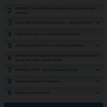
2
URGENCE - Diane, 80 ans, en danger dans un appartement
insalubre
3
Ils ont volé 12 Sifré Torah à Levallois… mais pas la Torah
4
L'édito de la semaine - En visite chez le Steipler
5
Je manque d'estime de moi, comment y remédier ?
6
Assister à un mariage mélangé pour le repas et séparé pour
les danses ?! (Rav Gabriel DAYAN)
7
DERNIERS JOURS : Sauvez la jambe de Yohan
8
Horaires du Jeûne de Ticha Béav
9
Elyana au buisson ardent