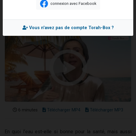
connexion avec Facebook
Nouvelle émission radio : Visions de grandeur n°104 : Le Chabbath et le Birkat Hamazone à travers le temps
Mis en ligne le Mercredi 17 Mai 2023
61 personnes viennent de demander une bénédiction
Ariel vient de donner son Maasser
Vous n'avez pas de compte Torah-Box ?
Il reste 49 places pour étudier en groupe sur Zoom
Eva vient de donner son Maasser
6 minutes
Télécharger MP4
Télécharger MP3
En quoi l’eau est-elle si bonne pour la santé, mais aussi