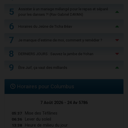
5
Assister à un mariage mélangé pour le repas et séparé
pour les danses ?! (Rav Gabriel DAYAN)
6
Horaires du Jeûne de Ticha Béav
7
Je manque d'estime de moi, comment y remédier ?
8
DERNIERS JOURS : Sauvez la jambe de Yohan
9
Être Juif, ça vaut des milliards
Horaires pour Columbus
7 Août 2026 - 24 Av 5786
05:37
Mise des Téfilines
06:36
Lever du soleil
13:38
Heure de milieu du jour