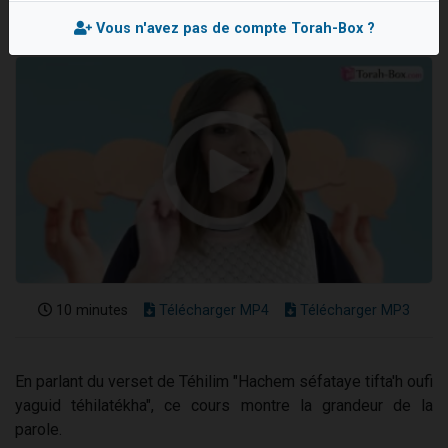
Il reste 49 places pour étudier en groupe sur Zoom
Vous n'avez pas de compte Torah-Box ?
3 personnes viennent de nous rejoindre sur WhatsApp
2 personnes viennent de nous rejoindre sur WhatsApp
2 nouvelles musiques dans Torah-Box Music
6 personnes viennent de nous rejoindre sur WhatsApp
10 minutes
Télécharger MP4
Télécharger MP3
En parlant du verset de Téhilim "Hachem séfataye tifta'h oufi
yaguid téhilatékha", ce cours montre la grandeur de la
parole.