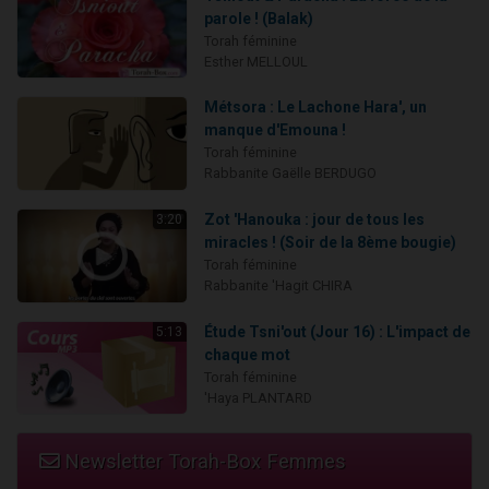
parole ! (Balak)
Torah féminine
Esther MELLOUL
Métsora : Le Lachone Hara', un
manque d'Emouna !
Torah féminine
Rabbanite Gaëlle BERDUGO
Zot 'Hanouka : jour de tous les
3:20
miracles ! (Soir de la 8ème bougie)
Torah féminine
Rabbanite 'Hagit CHIRA
Étude Tsni'out (Jour 16) : L'impact de
5:13
chaque mot
Torah féminine
'Haya PLANTARD
Newsletter Torah-Box Femmes