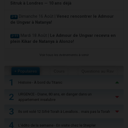
Sitruk à Londres — 10 ans déjà
Dimanche 16 Août |
Venez rencontrer le Admour
J-9
de Ungvar à Natanya!
Mardi 18 Août |
Le Admour de Ungvar recevra en
J-11
plein Kikar de Natanya à Alonzo!
Voir tous les événements à venir
+ Populaires
Cours
Questions au Rav
1
Histoire - À bord du Titanic
2
URGENCE - Diane, 80 ans, en danger dans un
appartement insalubre
3
Ils ont volé 12 Sifré Torah à Levallois… mais pas la Torah
4
L'édito de la semaine - En visite chez le Steipler